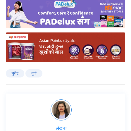
चुरोट
धुवाँ
लेखक