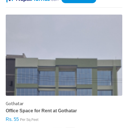
Gothatar
S
Office Space for Rent at Gothatar
H
Rs. 55
R
Per Sq.Feet