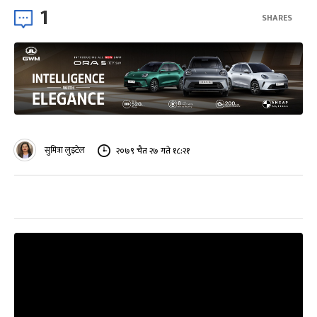
1
SHARES
सुमित्रा लुइटेल
२०७९ चैत २७ गते १८:२१