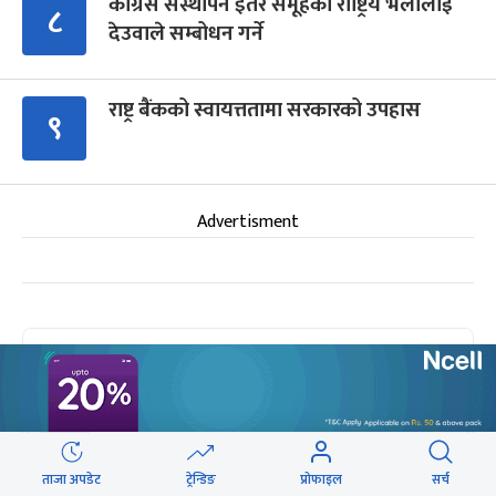
कांग्रेस संस्थापन इतर समूहको राष्ट्रिय भेलालाई
८
देउवाले सम्बोधन गर्ने
राष्ट्र बैंकको स्वायत्ततामा सरकारको उपहास
९
Advertisment
आगामी बिदाहरु
जनै पूर्णिमा
२१ दिन बाँकी
१२
-
भाद्र १२, २०८३
Aug 28, 2026
शुक्र
ताजा अपडेट
ट्रेन्डिङ
प्रोफाइल
सर्च