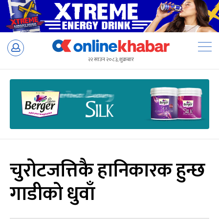
Skip
to
२२ साउन २०८३, शुक्रबार
content
चुरोटजत्तिकै हानिकारक हुन्छ
गाडीको धुवाँ