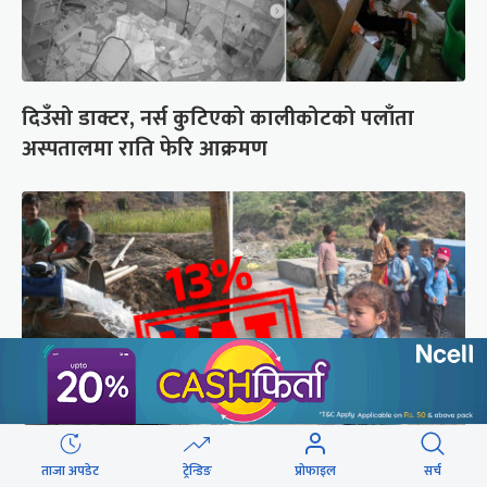
दिउँसो डाक्टर, नर्स कुटिएको कालीकोटको पलाँता
अस्पतालमा राति फेरि आक्रमण
ताजा अपडेट
ट्रेन्डिङ
प्रोफाइल
सर्च