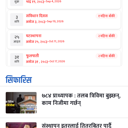
-
भाद्र १९, २०८३
Sep 4, 2026
शुक्र
संविधान दिवस
१ महिना बाँकी
३
-
असोज ३, २०८३
Sep 19, 2026
शनि
घटस्थापना
२ महिना बाँकी
२५
-
असोज २५, २०८३
Oct 11, 2026
आइत
फूलपाती
२ महिना बाँकी
३१
-
असोज ३१ , २०८३
Oct 17, 2026
शनि
कार्तिक सङ्क्रान्ति
२ महिना बाँकी
१
सिफारिस
-
कार्तिक १, २०८३
Oct 18, 2026
आइत
७८४ प्राध्यापक : तलब त्रिविमा बुझ्छन्,
महानवमी
२ महिना बाँकी
३
-
काम निजीमा गर्छन्
कार्तिक ३, २०८३
Oct 20, 2026
मंगल
विजयादशमी
२ महिना बाँकी
४
-
कार्तिक ४, २०८३
Oct 21, 2026
बुध
संस्थापन इतरलाई तितरबितर पार्दै