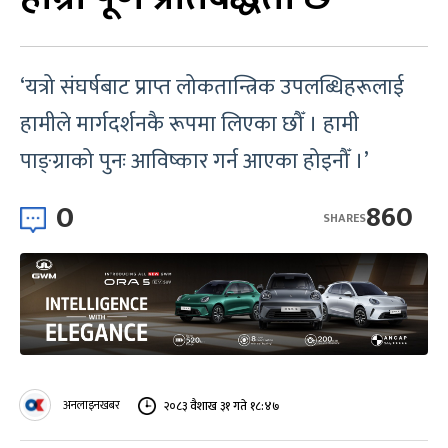
‘यत्रो संघर्षबाट प्राप्त लोकतान्त्रिक उपलब्धिहरूलाई
हामीले मार्गदर्शनकै रूपमा लिएका छौँ । हामी
पाङ्ग्राको पुनः आविष्कार गर्न आएका होइनौँ ।’
0
860
SHARES
अनलाइनखबर
२०८३ वैशाख ३१ गते १८:४७