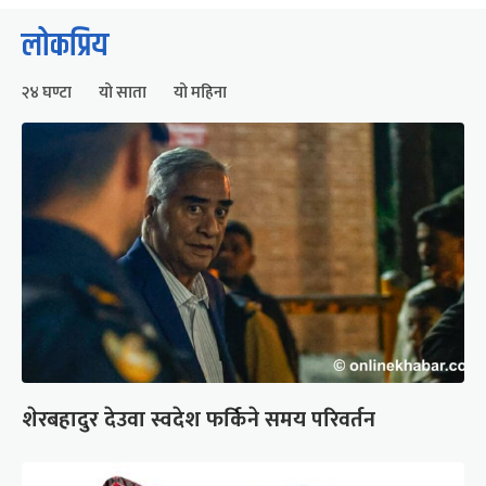
लोकप्रिय
२४ घण्टा
यो साता
यो महिना
शेरबहादुर देउवा स्वदेश फर्किने समय परिवर्तन