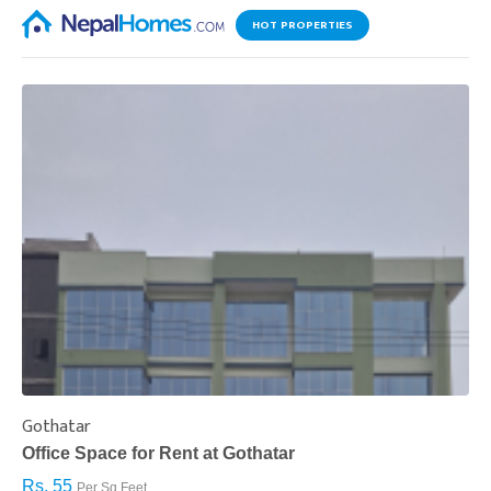
HOT PROPERTIES
Gothatar
S
Office Space for Rent at Gothatar
H
Rs. 55
R
Per Sq.Feet