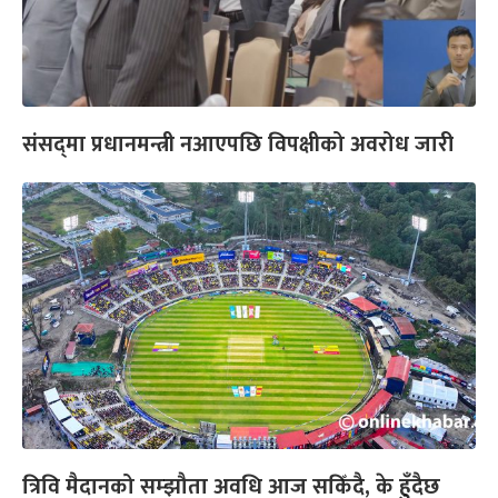
संसद्‌मा प्रधानमन्त्री नआएपछि विपक्षीको अवरोध जारी
त्रिवि मैदानको सम्झौता अवधि आज सकिँदै, के हुँदैछ