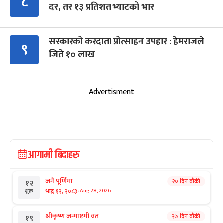
८
दर, तर १३ प्रतिशत भ्याटको भार
सरकारको करदाता प्रोत्साहन उपहार : हेमराजले
९
जिते १० लाख
Advertisment
आगामी बिदाहरु
जनै पूर्णिमा
२० दिन बाँकी
१२
-
भाद्र १२, २०८३
Aug 28, 2026
शुक्र
श्रीकृष्ण जन्माष्टमी व्रत
२७ दिन बाँकी
१९