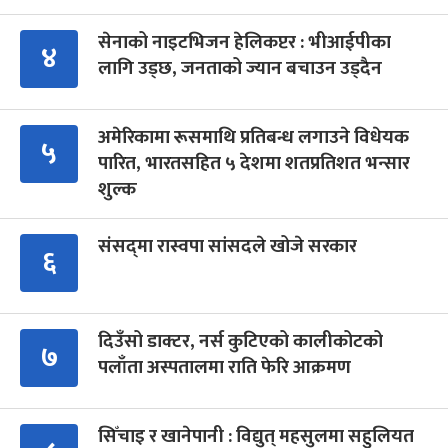
सेनाको नाइटभिजन हेलिकप्टर : भीआईपीका
४
लागि उड्छ, जनताको ज्यान बचाउन उड्दैन
अमेरिकामा रूसमाथि प्रतिबन्ध लगाउने विधेयक
५
पारित, भारतसहित ५ देशमा शतप्रतिशत भन्सार
शुल्क
संसद्‍मा रास्वपा सांसदले खोजे सरकार
६
दिउँसो डाक्टर, नर्स कुटिएको कालीकोटको
७
पलाँता अस्पतालमा राति फेरि आक्रमण
सिँचाइ र खानेपानी : विद्युत् महसुलमा सहुलियत