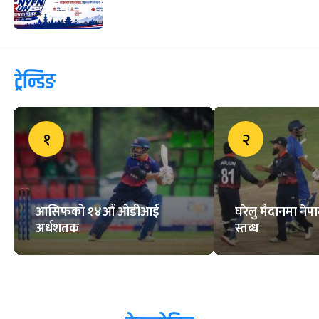
सार्वजनिक
१० के एनवाईएफए रन शुक्रबार
ट्रेन्डिङ
१
२
आसिफको १४औं ओडीआई
घरेलु मैदानमा नेप
अर्धशतक
स्तब्ध