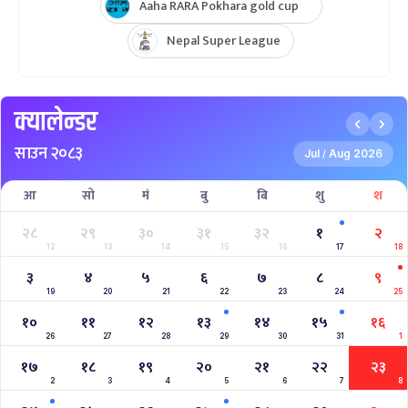
2023–2027 ICC Cricket World Cup League 2
Nepal Vs Canada ODI Series
Aaha RARA Pokhara gold cup
Nepal Super League
क्यालेन्डर
साउन २०८३
Jul
Aug 2026
/
आ
सो
मं
बु
बि
शु
श
२८
२९
३०
३१
३२
१
२
12
13
14
15
16
17
18
३
४
५
६
७
८
९
19
20
21
22
23
24
25