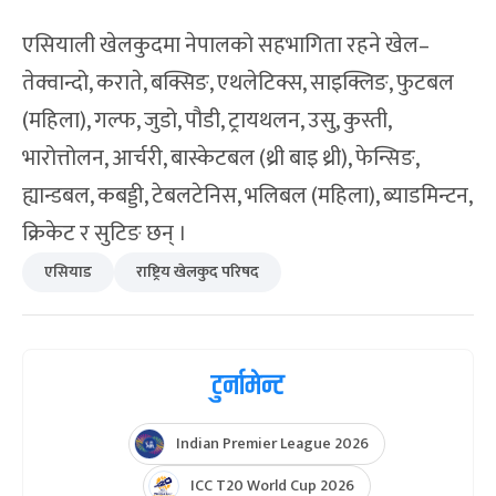
पुग्दैन । नपुग रकम अर्थ मन्त्रालयले दिने प्रतिबद्धता जनाएको
छ,’ उनले भने, ‘प्रशिक्षण करिब साढे पाँच महिना चल्छ । कुनै
पनि हालतमा प्रशिक्षण रोकिँदैन ।’
एसियाली खेलकुदमा नेपालको सहभागिता रहने खेल–
तेक्वान्दो, कराते, बक्सिङ, एथलेटिक्स, साइक्लिङ, फुटबल
(महिला), गल्फ, जुडो, पौडी, ट्रायथलन, उसु, कुस्ती,
भारोत्तोलन, आर्चरी, बास्केटबल (थ्री बाइ थ्री), फेन्सिङ,
ह्यान्डबल, कबड्डी, टेबलटेनिस, भलिबल (महिला), ब्याडमिन्टन,
क्रिकेट र सुटिङ छन् ।
एसियाड
राष्ट्रिय खेलकुद परिषद