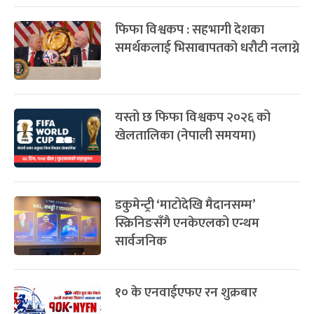
एसियन गेम्सको सहभागिता र खेलाडी
छनोटबारे छिटै जानकारी गराउँछाैं :
राखेप
फिफा विश्वकप : सहभागी देशका
समर्थकलाई भिसाबापतको धरौटी नलाग्ने
यस्तो छ फिफा विश्वकप २०२६ को
खेलतालिका (नेपाली समयमा)
डकुमेन्ट्री ‘माटोदेखि मैदानसम्म’
स्क्रिनिङसँगै एनकेएलको एन्थम