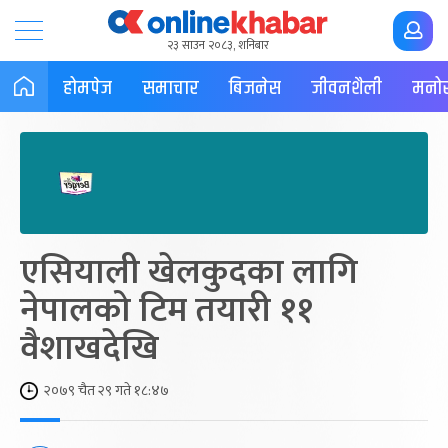
२३ साउन २०८३, शनिबार
होमपेज
समाचार
बिजनेस
जीवनशैली
मनोर
एसियाली खेलकुदका लागि
नेपालको टिम तयारी ११
वैशाखदेखि
२०७९ चैत २९ गते १८:४७