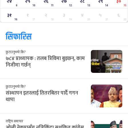
१०
११
१२
१३
१४
१५
१६
26
27
28
29
30
31
1
१७
१८
१९
२०
२१
२२
२३
2
3
4
5
6
7
8
२४
२५
२६
२७
२८
२९
३०
9
10
11
12
13
14
15
३१
१
२
३
४
५
६
16
17
18
19
20
21
22
सिफारिस
छुटाउनुभयो कि?
७८४ प्राध्यापक : तलब त्रिविमा बुझ्छन्, काम
निजीमा गर्छन्
छुटाउनुभयो कि?
संस्थापन इतरलाई तितरबितर पार्दै गगन