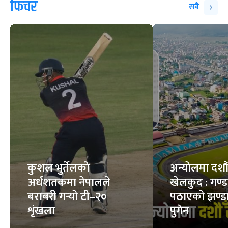
10
STORIES
6
STORIES
फिचर
सबै
कुशल भुर्तेलको
अन्योलमा दशौँ र