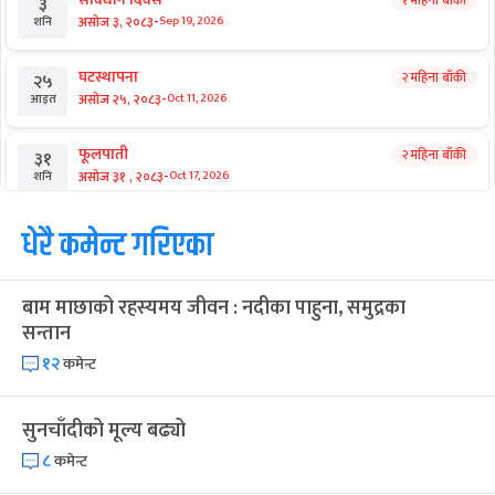
श्रीकृष्ण जन्माष्टमी व्रत
२७ दिन बाँकी
१९
-
भाद्र १९, २०८३
Sep 4, 2026
शुक्र
संविधान दिवस
१ महिना बाँकी
३
-
असोज ३, २०८३
Sep 19, 2026
शनि
घटस्थापना
२ महिना बाँकी
२५
-
असोज २५, २०८३
Oct 11, 2026
आइत
फूलपाती
२ महिना बाँकी
३१
-
असोज ३१ , २०८३
Oct 17, 2026
शनि
कार्तिक सङ्क्रान्ति
धेरै कमेन्ट गरिएका
२ महिना बाँकी
१
-
कार्तिक १, २०८३
Oct 18, 2026
आइत
बाम माछाको रहस्यमय जीवन : नदीका पाहुना, समुद्रका
महानवमी
२ महिना बाँकी
३
सन्तान
-
कार्तिक ३, २०८३
Oct 20, 2026
मंगल
१२
कमेन्ट