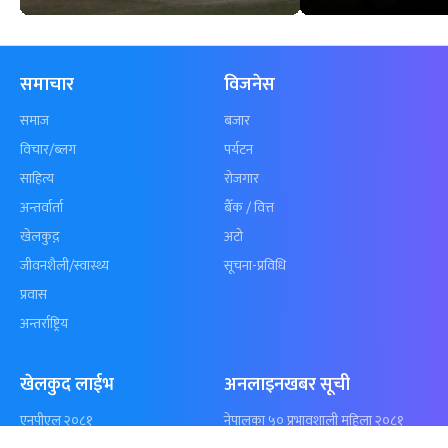
अर्धशतकमा नेपालले
खेलकुद : गण्
बराबरी गर्‍यो टी–२०
पठाएको झण्डा
शृंखला
पुगेन
समाचार
विजनेस
समाज
बजार
विचार/ब्लग
पर्यटन
साहित्य
रोजगार
अन्तर्वार्ता
बैँक / वित्त
खेलकुद़़
अटो
जीवनशैली/स्वास्थ्य
सूचना-प्रविधि
प्रवास
अन्तर्राष्ट्रिय