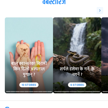
वेबस्टोरिज
बाल क्यान्सरका बिरामी
किन ढिलो अस्पताल
सर्पले डसेमा के गर्ने, के
पुग्छन् ?
नगर्ने ?