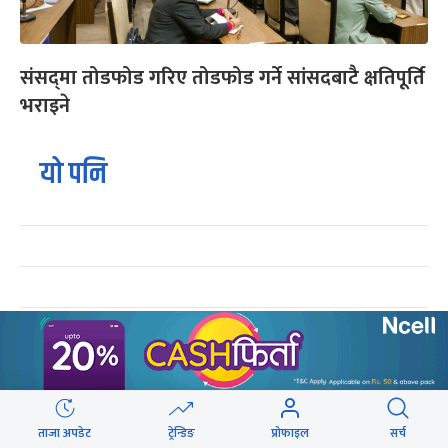
संसद्‍मा तोडफोड गरिए तोडफोड गर्ने सांसदबाटै क्षतिपूर्ति
भराइने
यो पनि
ट्रेन्डिङ
२५० रुपैयाँको सामान किनेका उपभोक्ताले जिते
१
१० लाखको बम्पर उपहार
ताजा अपडेट
ट्रेन्डिङ
प्रोफाइल
सर्च