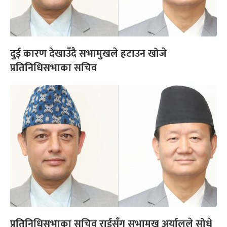
दुई कारण देखाउँदै सभामुखले हटाउन खोजे
प्रतिनिधिसभाका सचिव
प्रतिनिधिसभाका सचिव राईसँग सभामुख अर्यालले सोधे