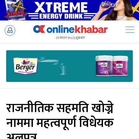
Skip
to
२२ साउन २०८३, शुक्रबार
content
राजनीतिक सहमति खोज्ने
नाममा महत्वपूर्ण विधेयक
अलपत्र