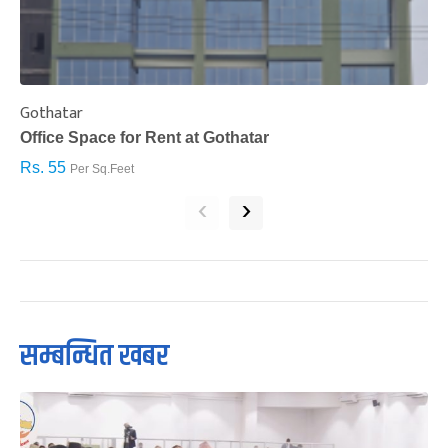
Gothatar
S
Office Space for Rent at Gothatar
H
Rs. 55
R
Per Sq.Feet
‹
›
सम्बन्धित खबर