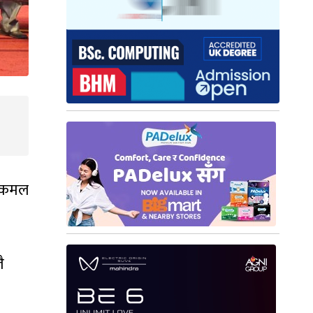
ष्पकमल
ै