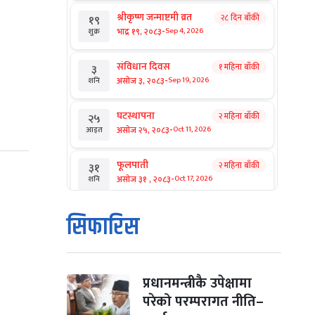
श्रीकृष्ण जन्माष्टमी व्रत
२८ दिन बाँकी
१९
-
भाद्र १९, २०८३
Sep 4, 2026
शुक्र
संविधान दिवस
१ महिना बाँकी
३
-
असोज ३, २०८३
Sep 19, 2026
शनि
घटस्थापना
२ महिना बाँकी
२५
-
असोज २५, २०८३
Oct 11, 2026
आइत
फूलपाती
२ महिना बाँकी
३१
-
असोज ३१ , २०८३
Oct 17, 2026
शनि
कार्तिक सङ्क्रान्ति
२ महिना बाँकी
१
सिफारिस
-
कार्तिक १, २०८३
Oct 18, 2026
आइत
महानवमी
२ महिना बाँकी
३
-
कार्तिक ३, २०८३
Oct 20, 2026
मंगल
प्रधानमन्त्रीकै उपेक्षामा
परेको परम्परागत नीति–
विजयादशमी
२ महिना बाँकी