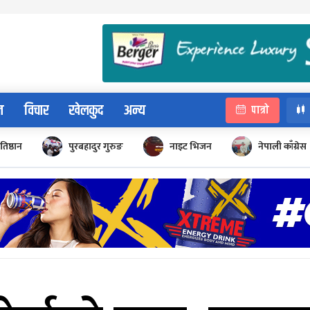
न
विचार
खेलकुद
अन्य
पात्रो
रतिष्ठान
पुरबहादुर गुरुङ
नाइट भिजन
नेपाली काँग्रेस