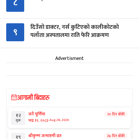
८
दिउँसो डाक्टर, नर्स कुटिएको कालीकोटको
९
पलाँता अस्पतालमा राति फेरि आक्रमण
Advertisment
आगामी बिदाहरु
जनै पूर्णिमा
२० दिन बाँकी
१२
-
भाद्र १२, २०८३
Aug 28, 2026
शुक्र
श्रीकृष्ण जन्माष्टमी व्रत
२७ दिन बाँकी
१९