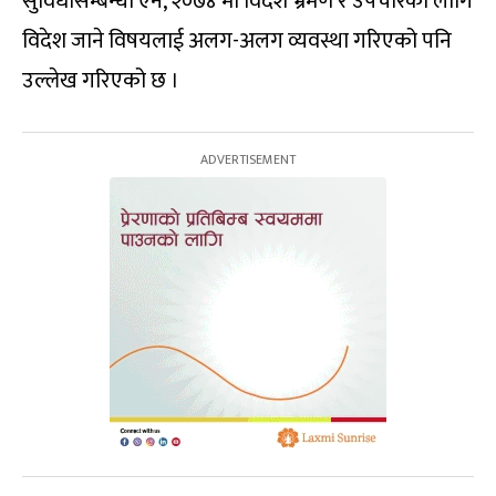
सुविधासम्बन्धी ऐन, २०७४ मा विदेश भ्रमण र उपचारका लागि
विदेश जाने विषयलाई अलग-अलग व्यवस्था गरिएको पनि
उल्लेख गरिएको छ ।