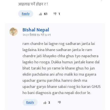
आइलाग्न पर्ने होइन र !
Reply
61
1
BIshal Nepal
२०८० वैशाख १७ गते ७:०९
ram chandre lai lagne rog sadharan janta lai
lagdaina. kina bhane sadharan janta le ram
chandre jati khayeko chha ghus tyo napachera
lageko ho rooga. Dukka humus jantale kane dal
bhat taraki ho yo rame le khane ghus ho jun
ekdin pachdaina ani afno malik ko ma gayera
upachar garnu parchha. hamro desh ma
upachar garyo bhane sabai roog ko karan GHUS
ho bani diagnosis garcha nepali doctor le.
Reply
3