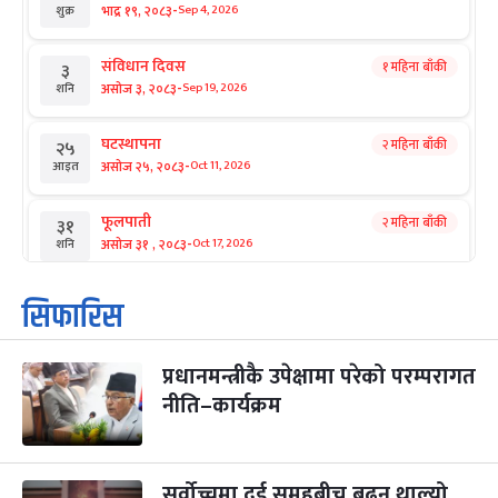
-
भाद्र १९, २०८३
Sep 4, 2026
शुक्र
संविधान दिवस
१ महिना बाँकी
३
-
असोज ३, २०८३
Sep 19, 2026
शनि
घटस्थापना
२ महिना बाँकी
२५
-
असोज २५, २०८३
Oct 11, 2026
आइत
फूलपाती
२ महिना बाँकी
३१
-
असोज ३१ , २०८३
Oct 17, 2026
शनि
कार्तिक सङ्क्रान्ति
२ महिना बाँकी
१
सिफारिस
-
कार्तिक १, २०८३
Oct 18, 2026
आइत
प्रधानमन्त्रीकै उपेक्षामा परेको परम्परागत
महानवमी
२ महिना बाँकी
३
-
नीति–कार्यक्रम
कार्तिक ३, २०८३
Oct 20, 2026
मंगल
विजयादशमी
२ महिना बाँकी
४
-
कार्तिक ४, २०८३
Oct 21, 2026
बुध
सर्वोच्चमा दुई समूहबीच बढ्न थाल्यो