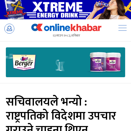
Skip
to
२३ साउन २०८३, शनिबार
content
सचिवालयले भन्यो :
राष्ट्रपतिको विदेशमा उपचार
गराउने चाहना थिएन