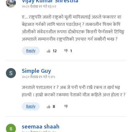
Vijay Kumar Shrestha
२०८० वैशाख १९ गते १३:०२
ए.... राष्ट्रपति जस्तो राष्ट्रको मूली मानिसलाई अरुले फकाएर वा
बेइज्जत गर्नको लागि भारत पठाउँछन् ? तत्कालीन पियम केपि
ओलीको संवेदनशील रुपमा दोश्रोपटक किडनी फेर्नसक्ने टिचिङ्ग
अस्पताले सम्माननीय राष्ट्रपतिको उपचार गर्न सक्दैनौ भन्छ ?
Reply
12
1
Simple Guy
२०८० वैशाख १९ गते ९:४५
जनताले पत्ताउलान र ? अब जे पनी पनी राम्रै रकम त खर्च भइ
हाल्याे । हाम्राे करकाे रकममा नेताकाे माैज कहिले अन्त हाेला र ?
Reply
8
seemaa shaah