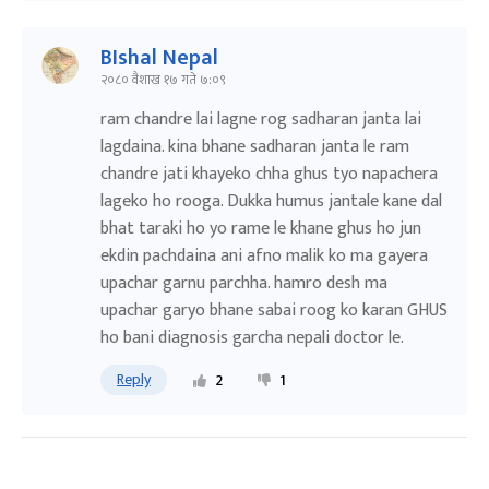
BIshal Nepal
२०८० वैशाख १७ गते ७:०९
ram chandre lai lagne rog sadharan janta lai
lagdaina. kina bhane sadharan janta le ram
chandre jati khayeko chha ghus tyo napachera
lageko ho rooga. Dukka humus jantale kane dal
bhat taraki ho yo rame le khane ghus ho jun
ekdin pachdaina ani afno malik ko ma gayera
upachar garnu parchha. hamro desh ma
upachar garyo bhane sabai roog ko karan GHUS
ho bani diagnosis garcha nepali doctor le.
Reply
2
1