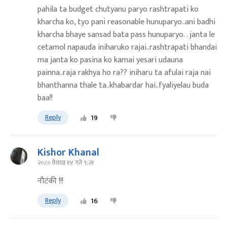
pahila ta budget chutyanu paryo rashtrapati ko
kharcha ko, tyo pani reasonable hunuparyo..ani badhi
kharcha bhaye sansad bata pass hunuparyo. . janta le
cetamol napauda iniharuko rajai..rashtrapati bhandai
ma janta ko pasina ko kamai yesari udauna
painna..raja rakhya ho ra?? iniharu ta afulai raja nai
bhanthanna thale ta..khabardar hai..fyaliyelau buda
baa!!
Reply
19
Kishor Khanal
२०८० वैशाख १४ गते ९:२१
नौटंकी !!!
Reply
16