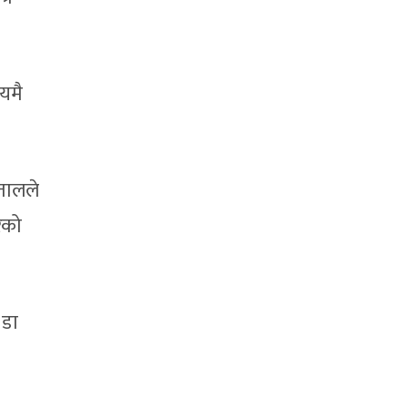
यमै
पतालले
ेको
 डा