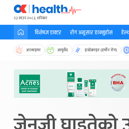
२३ साउन २०८३, शनिबार
विशेषज्ञ डाक्टर
रोग अनुसार छान्नुहोस
हेल
अल्जाइमर
आयुर्वेद
इन्डोक्राइन (हर्मोन रोग)
जेनजी घाइतेको उ