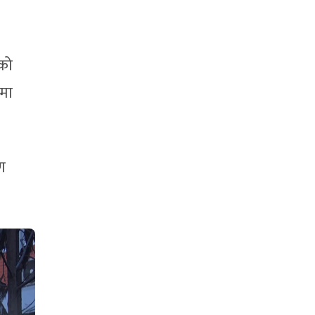
ेको
धमा
ण