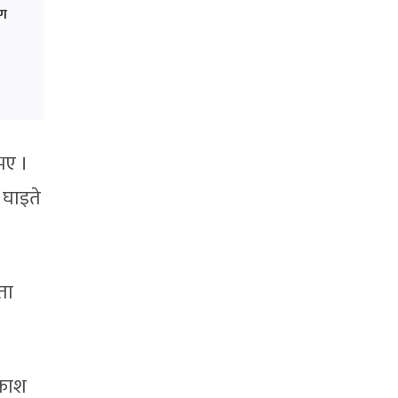
रण
भए ।
 घाइते
ता
रकाश