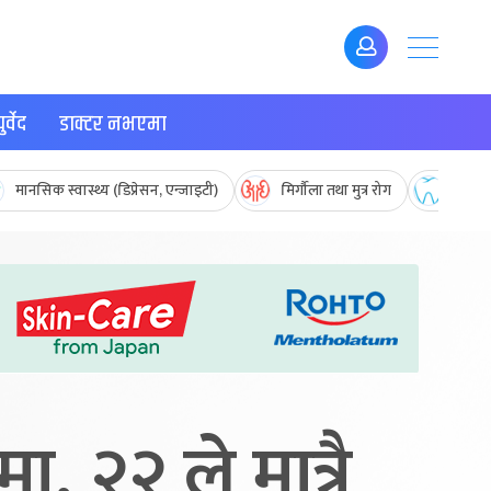
र्वेद
डाक्टर नभएमा
मानसिक स्वास्थ्य (डिप्रेसन, एन्जाइटी)
मिर्गौला तथा मुत्र रोग
मुख तथ
 २२ ले मात्रै