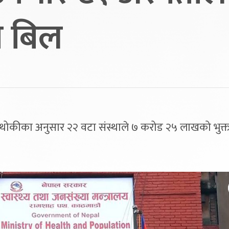
 बिल
बुढाथोकीका अनुसार २२ वटा संस्थाले ७ करोड २५ लाखको भुक्