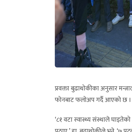
प्रवक्ता बुढाथोकीका अनुसार मन्त्
फोनबाट फलोअप गर्दै आएको छ ।
‘८१ वटा स्वास्थ्य संस्थाले घाइ
पठाए,’ डा. बुढाथोकीले भने, ‘७ पटक