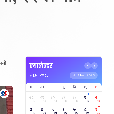
तानी
क्यालेन्डर
साउन २०८३
Jul
Aug 2026
/
आ
सो
मं
बु
बि
शु
श
२८
२९
३०
३१
३२
१
२
12
13
14
15
16
17
18
३
४
५
६
७
८
९
19
20
21
22
23
24
25