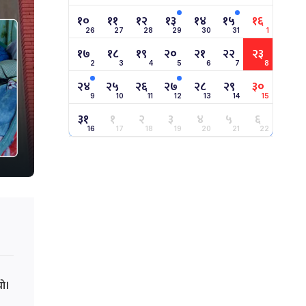
१०
११
१२
१३
१४
१५
१६
26
27
28
29
30
31
1
१७
१८
१९
२०
२१
२२
२३
2
3
4
5
6
7
8
२४
२५
२६
२७
२८
२९
३०
9
10
11
12
13
14
15
३१
१
२
३
४
५
६
16
17
18
19
20
21
22
यो।