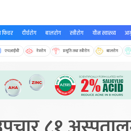
्थ फिचर
दीर्घरोग
बालरोग
स्त्रीरोग
यौन स्वास्थ्य
आयु
एचआईभी
नेत्ररोग
प्रसूति तथा स्त्रीरोग
बालरोग
पचार ८१ अस्पतालमा,