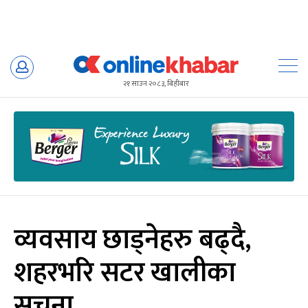
Skip
to
२१ साउन २०८३, बिहीबार
content
व्यवसाय छाड्नेहरु बढ्दै,
शहरभरि सटर खालीका
सूचना