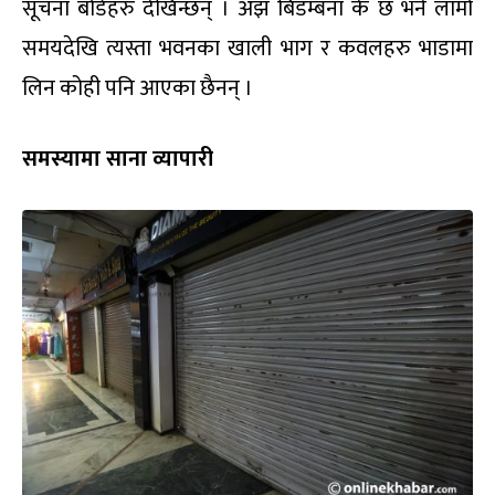
सूचना बोर्डहरु देखिन्छन् । अझ बिडम्बना के छ भने लामो
समयदेखि त्यस्ता भवनका खाली भाग र कवलहरु भाडामा
लिन कोही पनि आएका छैनन् ।
समस्यामा साना व्यापारी