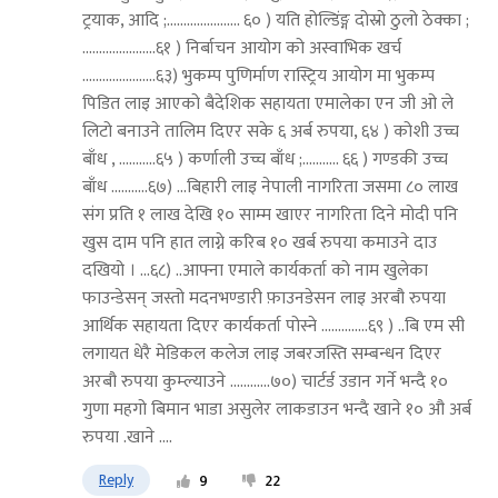
ट्रयाक, आदि ;...................... ६० ) यति होल्डिंङ्ग दोस्रो ठुलो ठेक्का ;
......................६१ ) निर्बाचन आयोग को अस्वाभिक खर्च
......................६३) भुकम्प पुणिर्माण रास्ट्रिय आयोग मा भुकम्प
पिडित लाइ आएको बैदेशिक सहायता एमालेका एन जी ओ ले
लिटो बनाउने तालिम दिएर सके ६ अर्ब रुपया, ६४ ) कोशी उच्च
बाँध , ...........६५ ) कर्णाली उच्च बाँध ;........... ६६ ) गण्डकी उच्च
बाँध ...........६७) ...बिहारी लाइ नेपाली नागरिता जसमा ८० लाख
संग प्रति १ लाख देखि १० साम्म खाएर नागरिता दिने मोदी पनि
खुस दाम पनि हात लाग्ने करिब १० खर्ब रुपया कमाउने दाउ
दखियो । ...६८) ..आफ्ना एमाले कार्यकर्ता को नाम खुलेका
फाउन्डेसन् जस्तो मदनभण्डारी फ़ाउनडेसन लाइ अरबौ रुपया
आर्थिक सहायता दिएर कार्यकर्ता पोस्ने ..............६९ ) ..बि एम सी
लगायत धेरै मेडिकल कलेज लाइ जबरजस्ति सम्बन्धन दिएर
अरबौ रुपया कुम्ल्याउने ............७०) चार्टर्ड उडान गर्ने भन्दै १०
गुणा महगो बिमान भाडा असुलेर लाकडाउन भन्दै खाने १० औ अर्ब
रुपया .खाने ....
Reply
9
22