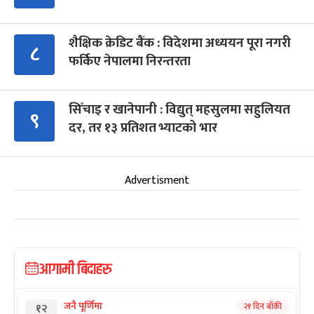
शैक्षिक क्रेडिट बैंक : विदेशमा अध्ययन पूरा नगरी
८
फर्किए नेपालमा निरन्तरता
सिँचाइ र खानेपानी : विद्युत् महसुलमा सहुलियत
९
दर, तर १३ प्रतिशत भ्याटको भार
Advertisment
आगामी बिदाहरु
जनै पूर्णिमा
२१ दिन बाँकी
१२