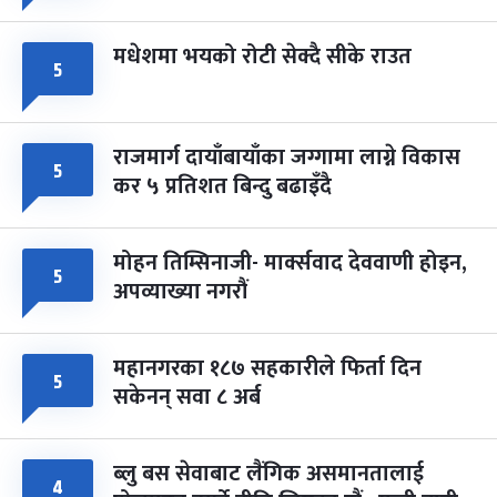
मधेशमा भयको रोटी सेक्दै सीके राउत
५
राजमार्ग दायाँबायाँका जग्गामा लाग्ने विकास
५
कर ५ प्रतिशत बिन्दु बढाइँदै
मोहन तिम्सिनाजी- मार्क्सवाद देववाणी होइन,
५
अपव्याख्या नगरौं
महानगरका १८७ सहकारीले फिर्ता दिन
५
सकेनन् सवा ८ अर्ब
ब्लु बस सेवाबाट लैंगिक असमानतालाई
४