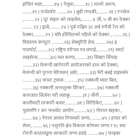
इन्जिन भाडा, ...........१७ ) गेजुवा, ...........१८ ) तल्लो अरुण,
...........१९ ) पन्चेस्वोर ...........२० ) बुढी गण्डकी,........... २१ ) एनसेल
, ...........२२ ) दूर सञ्चार काे लाइसेंस,........... ४ जी, ५ जी का ठेक्का
........... २३ ) ह्वाबें, ...........२४ ) पुर्ब पश्चिम ३२ अर्ब रुपैयाँ रेल काे
ठेक्का, ...........२५ ) यति होल्डिङको पहिले को ठेक्का , ...........२६ )
विद्यालय कंप्यूटर , ...........२६) सेक्युरिटि प्रेस, ...........२७) इ
पासपोर्ट, ...........२८) राष्ट्रिय परिचय पत्र छपाई, ...........२९) स्मार्ट
लाइसेन्स, ...........३०) मल काण्ड, ...........३१) सिक्टा सिँचाइ
...........३२) मेलम्ची खानेपानी आयोजनाको हाल काे ठेक्का,
मेलम्ची को पुराना भेरियसन् अर्डर, ...........३३) भेरी बबई डाइभर्सन
; ...........३४) फास्ट ट्रयाक ; ...........३५) नक्कली भ्याट बिल,
...........३६) नक्कली अन्तशुल्क स्टिकर, ...........३७) नक्कली
कागजात सिर्जना गरी लडाकु, ...........३९ ) चीनी , ...........४० )
कालीमाटी तरकारी बजार, ...........४१ ) सिन्डिकेट, ...........४२ )
चुडामणि र कर फस्र्योट आयोग , ...........४३ ) गोपाल खड्का ,
...........४४ ) नेपाल आयल निगमको जग्गा, ...........४५ ) हायत को
सेयर, ...........४६ ) पशुपति क्षेत्र विकास कोषका जग्गा र १८ सय
रोपनी काठमांडूमा सरकारी जग्गा हडप्ने; ...........४७ ) फाइबर