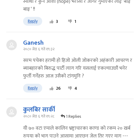
स्वार्थी र कुनै आशा (hope) भरोसा र जागर गुमाएका लाई ‘बाइ
बाइ ‘ !!
Reply
3
1
Ganesh
२०८० जेठ ६ गते १९:३२
सरम पचेका हरामी हो हिजो ओली जोकरको अहंकारी आचरण र
ब्याबहारको बिरुद्ध पार्टी त्याग गरि यसलाई एकल्याउछौं भनेर
फुर्ती गर्नेहरु आज उसैको टांगमुनि ?
Reply
26
4
कुलबिर सार्की
1 Replies
२०८० जेठ ६ गते १९:२८
यी ७० वटा एमाले कालिन भ्रष्ट्राचारका काण्ड को रकम २० खर्ब
रुपया को भाग पाउने आसामा आएछन जेल तिर गएर माग ---