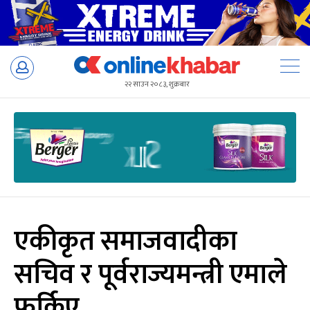
Skip
to
२२ साउन २०८३, शुक्रबार
content
एकीकृत समाजवादीका
सचिव र पूर्वराज्यमन्त्री एमाले
फर्किए