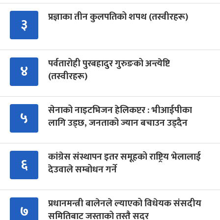
प्रज्ञाका तीन कुलपतिको शपथ (तस्वीरहरू)
३
पर्वतारोही पुरबहादुर गुरुङको अन्त्येष्टि
४
(तस्वीरहरू)
सेनाको नाइटभिजन हेलिकप्टर : भीआईपीका
५
लागि उड्छ, जनताको ज्यान बचाउन उड्दैन
कांग्रेस संस्थापन इतर समूहको राष्ट्रिय भेलालाई
६
देउवाले सम्बोधन गर्ने
प्रधानमन्त्री बालेनले ल्याएको विधेयक संसदीय
७
समितिबाट जस्ताको तस्तै सदर