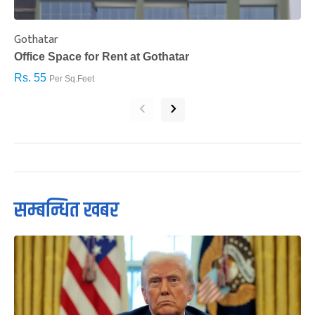
Gothatar
S
Office Space for Rent at Gothatar
H
Rs. 55
R
Per Sq.Feet
‹
›
सम्बन्धित खबर