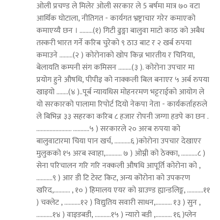
ओली प्रचण्ड ले मिलेर ओली सरकार ले 5 बर्षमा मात्र ७० वटा
आर्थिक घोटाला, नीतिगत - कार्यगत भ्रष्ट्राचार गरेर कमाएको
कमाएय्यै छन । .........(१) गिटी ढुङ्गा बालुवा माटो काठ को अबैध
तस्करी भारत गर्ने करिब चुरेको ९ ठाउ बाट र २ खर्ब रुपया
कमाउने .........(२ ) कोरोनाको खोप किन्न भारतीय र चिनिया,
बेलायति कम्पनी संग कमिसन .........(३ ). कोरोना उपचार मा
प्रयोग हुने औषधि, पीपीइ को नाक्कली बिल बनाएर ५ अर्ब रुपया
खाइयो ........(४ )..पूर्ब न्यायधिस मोहनरमण भट्टराईको आयोग ले
यो सरकारको पालामा रिपोर्ट दियो नेकपा नेता - कार्यकर्ताहरुले
ले बिभिन्न ३३ सहरका करिब ८ हजार रोपनी जग्गा हडपे का छन .
........................ ...........५ ) सरकारले २० अरब रुपया को
बालुवाटारमा चिया पान खर्च, ...........६ )कोरोना उपचार देखाएर
मुलुकको १५ अरब स्वाहा,........... ७ ) ओम्नी को ठेक्का, ...........८ )
सेना परिचालन गरि गरि नक्कली औषधि आपूर्ति कोरोना को ,
...........९ ) आर डी टि टेस्ट किट, अन्य कॊरोना को उपकरण
खरिद,........... , १० ) हिमालय एयर को ग्राउण्ड ह्यान्डलिङ्ग, ...........११
) चक्लेट , ...........१२ ) विद्युतिय सवारी साधन,........... १३ ) सुन ,
...........१४ ) वाइडबडी, ...........१५ ) न्यारो बडी ,........... १६ )प्लेन