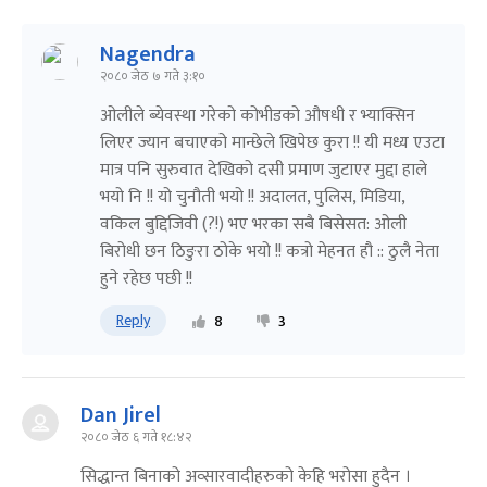
Nagendra
२०८० जेठ ७ गते ३:१०
ओलीले ब्येवस्था गरेको कोभीडको औषधी र भ्याक्सिन
लिएर ज्यान बचाएको मान्छेले खिपेछ कुरा !! यी मध्य एउटा
मात्र पनि सुरुवात देखिको दसी प्रमाण जुटाएर मुद्दा हाले
भयो नि !! यो चुनौती भयो !! अदालत, पुलिस, मिडिया,
वकिल बुद्दिजिवी (?!) भए भरका सबै बिसेसत: ओली
बिरोधी छन ठिङुरा ठोके भयो !! कत्रो मेहनत हौ :: ठुलै नेता
हुने रहेछ पछी !!
Reply
8
3
Dan Jirel
२०८० जेठ ६ गते १८:४२
सिद्धान्त बिनाको अव्सारवादीहरुको केहि भरोसा हुदैन ।