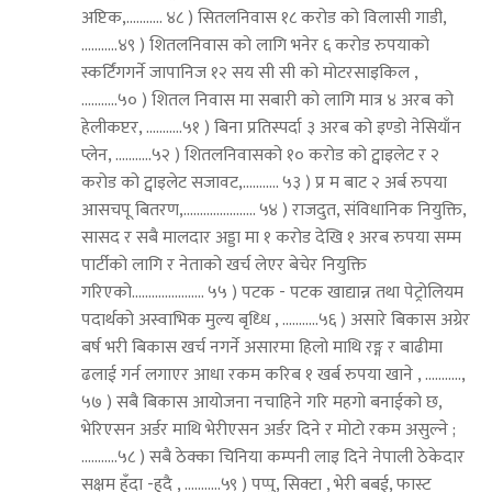
अप्टिक,........... ४८ ) सितलनिवास १८ करोड को विलासी गाडी,
...........४९ ) शितलनिवास को लागि भनेर ६ करोड रुपयाको
स्कर्टिंगगर्ने जापानिज १२ सय सी सी को मोटरसाइकिल ,
...........५० ) शितल निवास मा सबारी को लागि मात्र ४ अरब को
हेलीकप्टर, ...........५१ ) बिना प्रतिस्पर्दा ३ अरब को इण्डो नेसियाँन
प्लेन, ...........५२ ) शितलनिवासको १० करोड को ट्वाइलेट र २
करोड को ट्वाइलेट सजावट,........... ५३ ) प्र म बाट २ अर्ब रुपया
आसचपू बितरण,...................... ५४ ) राजदुत, संविधानिक नियुक्ति,
सासद र सबै मालदार अड्डा मा १ करोड देखि १ अरब रुपया सम्म
पार्टीको लागि र नेताको खर्च लेएर बेचेर नियुक्ति
गरिएको...................... ५५ ) पटक - पटक खाद्यान्न तथा पेट्रोलियम
पदार्थको अस्वाभिक मुल्य बृध्धि , ...........५६ ) असारे बिकास अग्रेर
बर्ष भरी बिकास खर्च नगर्ने असारमा हिलो माथि रङ्ग र बाढीमा
ढलाई गर्न लगाएर आधा रकम करिब १ खर्ब रुपया खाने , ...........,
५७ ) सबै बिकास आयोजना नचाहिने गरि महगो बनाईको छ,
भेरिएसन अर्डर माथि भेरीएसन अर्डर दिने र मोटो रकम असुल्ने ;
...........५८ ) सबै ठेक्का चिनिया कम्पनी लाइ दिने नेपाली ठेकेदार
सक्षम हुँदा -हुदै , ...........५९ ) पप्पु, सिक्टा , भेरी बबई, फास्ट