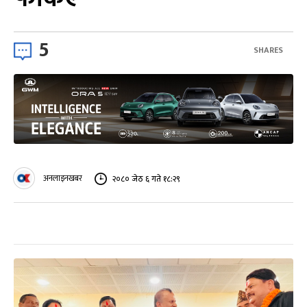
5
SHARES
अनलाइनखबर
२०८० जेठ ६ गते १८:२९