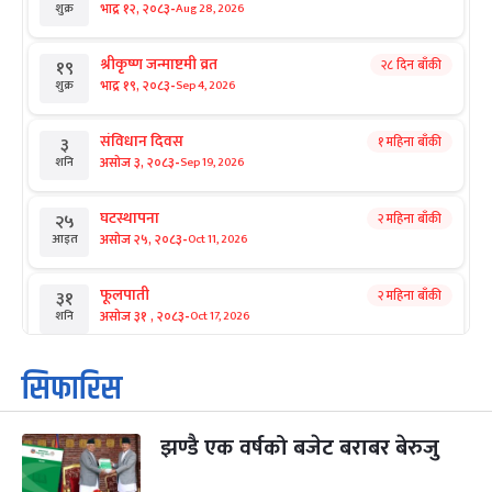
-
भाद्र १२, २०८३
Aug 28, 2026
शुक्र
श्रीकृष्ण जन्माष्टमी व्रत
२८ दिन बाँकी
१९
-
भाद्र १९, २०८३
Sep 4, 2026
शुक्र
संविधान दिवस
१ महिना बाँकी
३
-
असोज ३, २०८३
Sep 19, 2026
शनि
घटस्थापना
२ महिना बाँकी
२५
-
असोज २५, २०८३
Oct 11, 2026
आइत
फूलपाती
२ महिना बाँकी
३१
-
असोज ३१ , २०८३
Oct 17, 2026
शनि
कार्तिक सङ्क्रान्ति
२ महिना बाँकी
१
सिफारिस
-
कार्तिक १, २०८३
Oct 18, 2026
आइत
झण्डै एक वर्षको बजेट बराबर बेरुजु
महानवमी
२ महिना बाँकी
३
-
कार्तिक ३, २०८३
Oct 20, 2026
मंगल