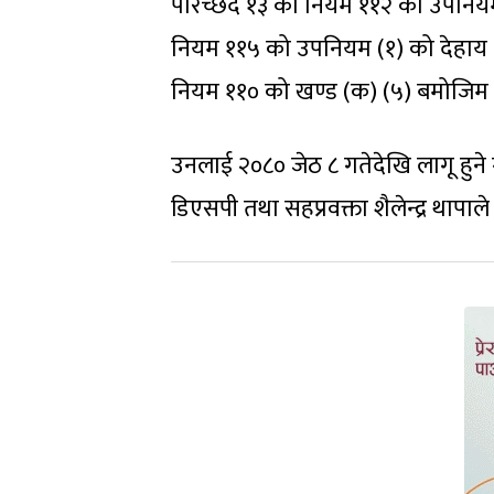
परिच्छेद १३ को नियम ११२ को उपनिय
नियम ११५ को उपनियम (१) को देहाय 
नियम ११० को खण्ड (क) (५) बमोजिम क
उनलाई २०८० जेठ ८ गतेदेखि लागू हुने 
डिएसपी तथा सहप्रवक्ता शैलेन्द्र थापा