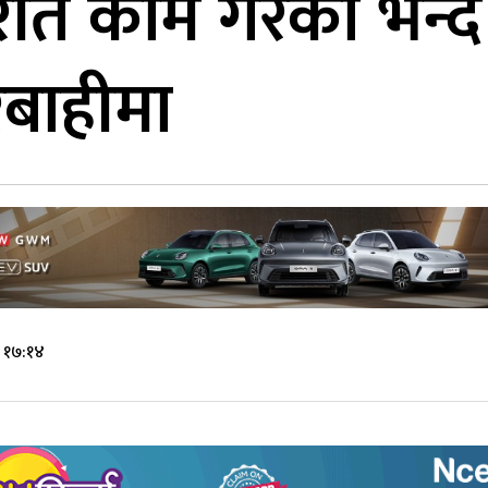
 काम गरेको भन्दै सश
रबाहीमा
े १७:१४