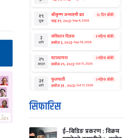
श्रीकृष्ण जन्माष्टमी व्रत
२८ दिन बाँकी
१९
-
भाद्र १९, २०८३
Sep 4, 2026
शुक्र
संविधान दिवस
१ महिना बाँकी
३
-
असोज ३, २०८३
Sep 19, 2026
शनि
घटस्थापना
२ महिना बाँकी
२५
-
असोज २५, २०८३
Oct 11, 2026
आइत
फूलपाती
२ महिना बाँकी
३१
-
असोज ३१ , २०८३
Oct 17, 2026
शनि
कार्तिक सङ्क्रान्ति
२ महिना बाँकी
१
सिफारिस
-
कार्तिक १, २०८३
Oct 18, 2026
आइत
महानवमी
२ महिना बाँकी
३
-
कार्तिक ३, २०८३
Oct 20, 2026
मंगल
ई–बिडिङ प्रकरण : विक्रम