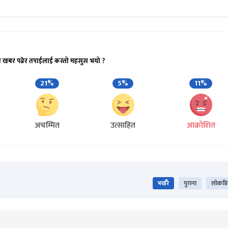
ो खबर पढेर तपाईलाई कस्तो महसुस भयो ?
21%
5%
11%
अचम्मित
उत्साहित
आक्रोशित
भर्खरै
पुराना
लोकप्र