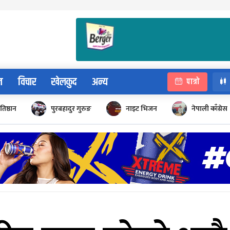
न
विचार
खेलकुद
अन्य
पात्रो
रतिष्ठान
पुरबहादुर गुरुङ
नाइट भिजन
नेपाली काँग्रेस