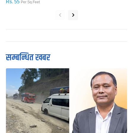
Rs. 55
R
Per Sq.Feet
‹
›
सम्बन्धित खबर