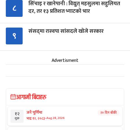
सिँचाइ र खानेपानी : विद्युत् महसुलमा सहुलियत
८
दर, तर १३ प्रतिशत भ्याटको भार
संसद्‍मा रास्वपा सांसदले खोजे सरकार
९
Advertisment
आगामी बिदाहरु
जनै पूर्णिमा
२० दिन बाँकी
१२
-
भाद्र १२, २०८३
Aug 28, 2026
शुक्र