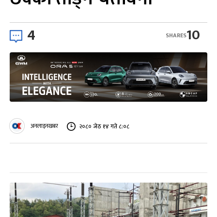
4
10
SHARES
अनलाइनखबर
२०८० जेठ १४ गते ८:०८