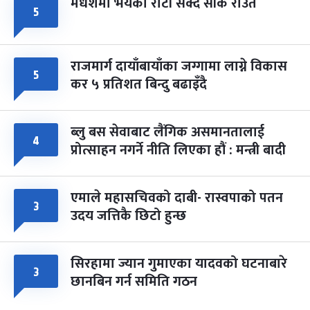
मधेशमा भयको रोटी सेक्दै सीके राउत
५
राजमार्ग दायाँबायाँका जग्गामा लाग्ने विकास
५
कर ५ प्रतिशत बिन्दु बढाइँदै
ब्लु बस सेवाबाट लैंगिक असमानतालाई
४
प्रोत्साहन नगर्ने नीति लिएका हौं : मन्त्री बादी
एमाले महासचिवको दाबी- रास्वपाको पतन
३
उदय जत्तिकै छिटो हुन्छ
सिरहामा ज्यान गुमाएका यादवको घटनाबारे
३
छानबिन गर्न समिति गठन