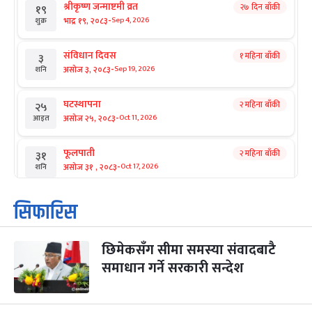
श्रीकृष्ण जन्माष्टमी व्रत
२७ दिन बाँकी
१९
-
भाद्र १९, २०८३
Sep 4, 2026
शुक्र
संविधान दिवस
१ महिना बाँकी
३
-
असोज ३, २०८३
Sep 19, 2026
शनि
घटस्थापना
२ महिना बाँकी
२५
-
असोज २५, २०८३
Oct 11, 2026
आइत
फूलपाती
२ महिना बाँकी
३१
-
असोज ३१ , २०८३
Oct 17, 2026
शनि
कार्तिक सङ्क्रान्ति
२ महिना बाँकी
१
सिफारिस
-
कार्तिक १, २०८३
Oct 18, 2026
आइत
छिमेकसँग सीमा समस्या संवादबाटै
महानवमी
२ महिना बाँकी
३
-
समाधान गर्ने सरकारी सन्देश
कार्तिक ३, २०८३
Oct 20, 2026
मंगल
विजयादशमी
२ महिना बाँकी
४