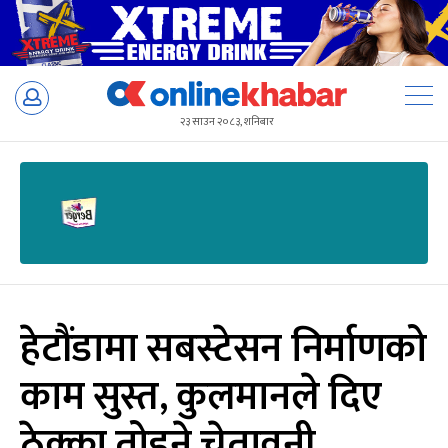
Skip
to
२३ साउन २०८३, शनिबार
content
हेटौंडामा सबस्टेसन निर्माणको
काम सुस्त, कुलमानले दिए
ठेक्का तोड्ने चेतावनी