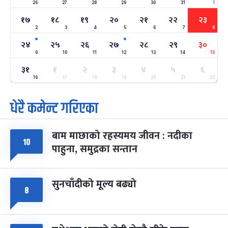
२२
26
27
28
29
30
31
1
-
फाल्गुन २२, २०८३
Mar 6, 2027
शनि
१७
१८
१९
२०
२१
२२
२३
2
3
4
5
6
7
8
अन्तराष्ट्रिय नारी दिवस
७ महिना बाँकी
२४
-
२४
२५
२६
२७
२८
२९
३०
फाल्गुन २४, २०८३
Mar 8, 2027
सोम
9
10
11
12
13
14
15
३१
ग्याल्पो ल्होसार
१
२
३
४
५
६
७ महिना बाँकी
२५
-
फाल्गुन २५, २०८३
Mar 9, 2027
मंगल
16
17
18
19
20
21
22
धेरै कमेन्ट गरिएका
पूर्णिमा व्रत
७ महिना बाँकी
७
-
चैत्र ७, २०८३
Mar 21, 2027
आइत
बाम माछाको रहस्यमय जीवन : नदीका
फागुपूर्णिमा
१०
७ महिना बाँकी
८
पाहुना, समुद्रका सन्तान
-
चैत्र ८, २०८३
Mar 22, 2027
सोम
सुनचाँदीको मूल्य बढ्यो
८