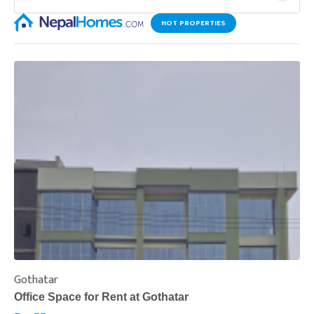
HOT PROPERTIES
Gothatar
S
Office Space for Rent at Gothatar
H