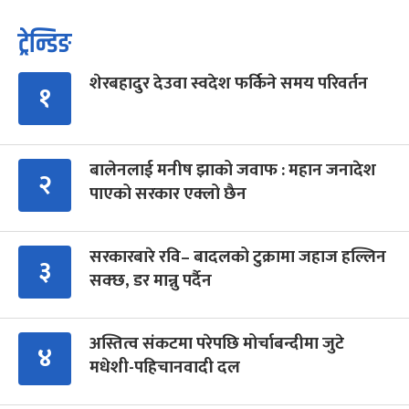
ट्रेन्डिङ
शेरबहादुर देउवा स्वदेश फर्किने समय परिवर्तन
१
बालेनलाई मनीष झाको जवाफ : महान जनादेश
२
पाएको सरकार एक्लो छैन
सरकारबारे रवि– बादलको टुक्रामा जहाज हल्लिन
३
सक्छ, डर मान्नु पर्दैन
अस्तित्व संकटमा परेपछि मोर्चाबन्दीमा जुटे
४
मधेशी-पहिचानवादी दल