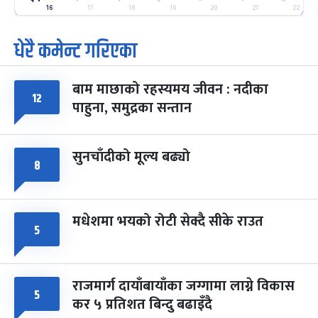
२५
-
16
17
18
19
20
21
22
फाल्गुन २५, २०८३
Mar 9, 2027
मंगल
धेरै कमेन्ट गरिएका
पूर्णिमा व्रत
७ महिना बाँकी
७
-
चैत्र ७, २०८३
Mar 21, 2027
आइत
बाम माछाको रहस्यमय जीवन : नदीका
१२
फागुपूर्णिमा
७ महिना बाँकी
८
पाहुना, समुद्रका सन्तान
-
चैत्र ८, २०८३
Mar 22, 2027
सोम
सुनचाँदीको मूल्य बढ्यो
८
मधेशमा भयको रोटी सेक्दै सीके राउत
५
राजमार्ग दायाँबायाँका जग्गामा लाग्ने विकास
५
कर ५ प्रतिशत बिन्दु बढाइँदै