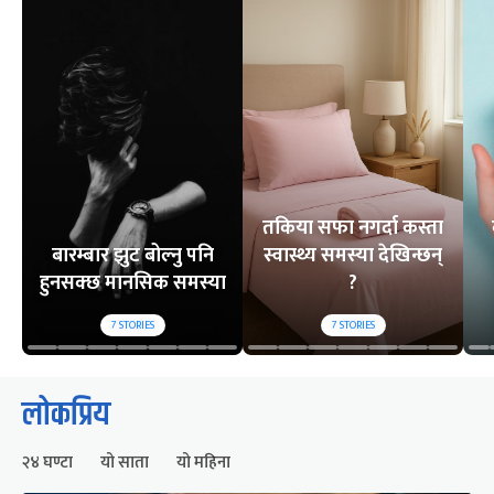
तकिया सफा नगर्दा कस्ता
बारम्बार झुट बोल्नु पनि
स्वास्थ्य समस्या देखिन्छन्
हुनसक्छ मानसिक समस्या
?
7
STORIES
7
STORIES
लोकप्रिय
२४ घण्टा
यो साता
यो महिना