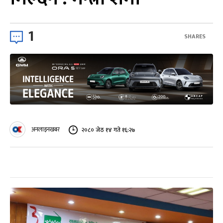
1
SHARES
अनलाइनखबर
२०८० जेठ १४ गते १६:२७