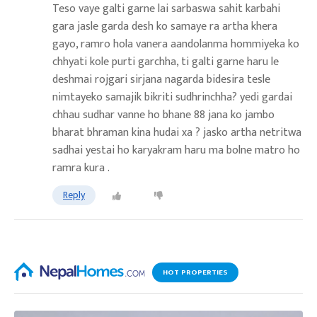
Teso vaye galti garne lai sarbaswa sahit karbahi
gara jasle garda desh ko samaye ra artha khera
gayo, ramro hola vanera aandolanma hommiyeka ko
chhyati kole purti garchha, ti galti garne haru le
deshmai rojgari sirjana nagarda bidesira tesle
nimtayeko samajik bikriti sudhrinchha? yedi gardai
chhau sudhar vanne ho bhane 88 jana ko jambo
bharat bhraman kina hudai xa ? jasko artha netritwa
sadhai yestai ho karyakram haru ma bolne matro ho
ramra kura .
Reply
HOT PROPERTIES