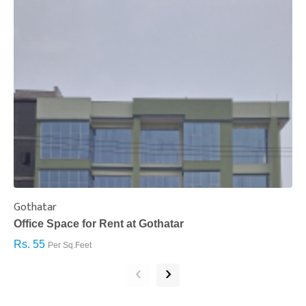
Gothatar
S
Office Space for Rent at Gothatar
H
Rs. 55
R
Per Sq.Feet
‹
›