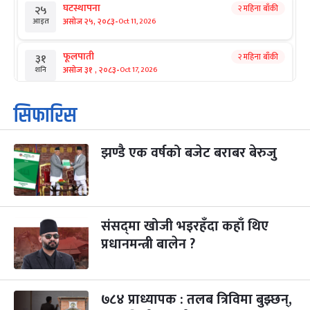
घटस्थापना
२ महिना बाँकी
२५
-
असोज २५, २०८३
Oct 11, 2026
आइत
फूलपाती
२ महिना बाँकी
३१
-
असोज ३१ , २०८३
Oct 17, 2026
शनि
कार्तिक सङ्क्रान्ति
२ महिना बाँकी
१
सिफारिस
-
कार्तिक १, २०८३
Oct 18, 2026
आइत
झण्डै एक वर्षको बजेट बराबर बेरुजु
महानवमी
२ महिना बाँकी
३
-
कार्तिक ३, २०८३
Oct 20, 2026
मंगल
विजयादशमी
२ महिना बाँकी
४
-
कार्तिक ४, २०८३
Oct 21, 2026
बुध
संसद्‌मा खोजी भइरहँदा कहाँ थिए
प्रधानमन्त्री बालेन ?
पापा‌ङ्कुशा एकादशी व्रत
२ महिना बाँकी
५
-
कार्तिक ५, २०८३
Oct 22, 2026
बिहि
७८४ प्राध्यापक : तलब त्रिविमा बुझ्छन्,
कुकुर तिहार
३ महिना बाँकी
२२