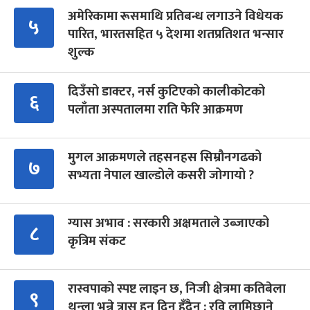
अमेरिकामा रूसमाथि प्रतिबन्ध लगाउने विधेयक
५
पारित, भारतसहित ५ देशमा शतप्रतिशत भन्सार
शुल्क
दिउँसो डाक्टर, नर्स कुटिएको कालीकोटको
६
पलाँता अस्पतालमा राति फेरि आक्रमण
मुगल आक्रमणले तहसनहस सिम्रौनगढको
७
सभ्यता नेपाल खाल्डोले कसरी जोगायो ?
ग्यास अभाव : सरकारी अक्षमताले उब्जाएको
८
कृत्रिम संकट
रास्वपाको स्पष्ट लाइन छ, निजी क्षेत्रमा कतिबेला
९
थुन्ला भन्ने त्रास हुन दिन हुँदैन : रवि लामिछाने