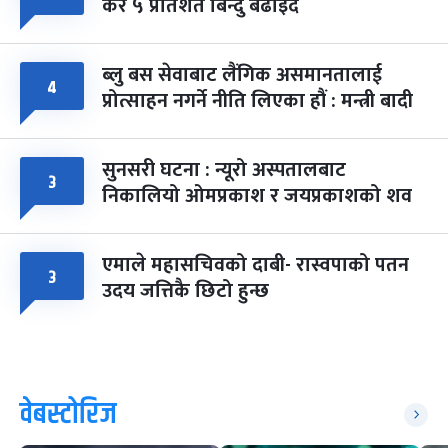
कर ५ प्रतिशत बिन्दु बढाइँदै
ब्लु बस सेवाबाट लैंगिक असमानतालाई
४
प्रोत्साहन नगर्ने नीति लिएका हौं : मन्त्री बादी
सुनसरी घटना : न्यूरो अस्पतालबाट
३
निकालियो ओमप्रकाश र जयप्रकाशको शव
एमाले महासचिवको दाबी- रास्वपाको पतन
३
उदय जत्तिकै छिटो हुन्छ
वेबस्टोरिज