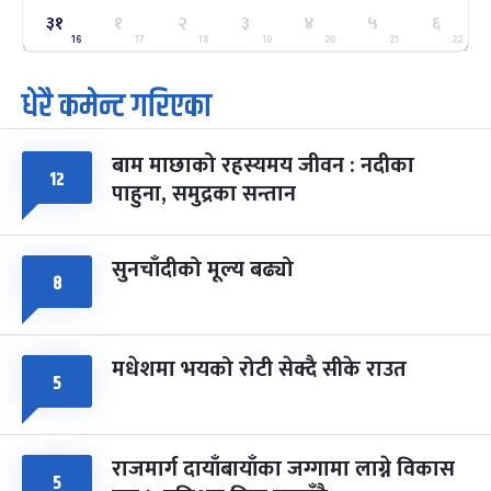
३१
ग्याल्पो ल्होसार
१
२
३
४
५
६
७ महिना बाँकी
२५
-
फाल्गुन २५, २०८३
Mar 9, 2027
मंगल
16
17
18
19
20
21
22
धेरै कमेन्ट गरिएका
पूर्णिमा व्रत
७ महिना बाँकी
७
-
चैत्र ७, २०८३
Mar 21, 2027
आइत
बाम माछाको रहस्यमय जीवन : नदीका
फागुपूर्णिमा
१२
७ महिना बाँकी
८
पाहुना, समुद्रका सन्तान
-
चैत्र ८, २०८३
Mar 22, 2027
सोम
सुनचाँदीको मूल्य बढ्यो
८
मधेशमा भयको रोटी सेक्दै सीके राउत
५
राजमार्ग दायाँबायाँका जग्गामा लाग्ने विकास
५