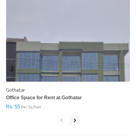
Gothatar
S
Office Space for Rent at Gothatar
H
Rs. 55
R
Per Sq.Feet
‹
›