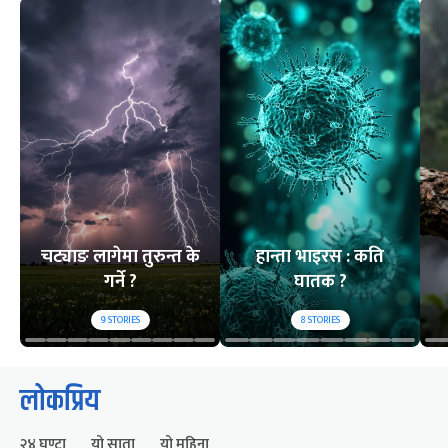
चट्याङ लागेमा तुरुन्त के
हान्ता भाइरस : कति
गर्ने ?
घातक ?
9
STORIES
8
STORIES
लोकप्रिय
२४ घण्टा
यो साता
यो महिना