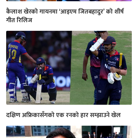
कैलाश खेरको गायनमा ‘आइएम जितबहादुर’ को शीर्ष
गीत रिलिज
दक्षिण अफ्रिकासँगको एक रनको हार सम्झाउने खेल