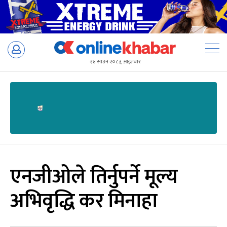
Skip
to
२४ साउन २०८३, आइतबार
content
एनजीओले तिर्नुपर्ने मूल्य
अभिवृद्धि कर मिनाहा