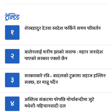
ट्रेन्डिङ
शेरबहादुर देउवा स्वदेश फर्किने समय परिवर्तन
१
बालेनलाई मनीष झाको जवाफ : महान जनादेश
२
पाएको सरकार एक्लो छैन
सरकारबारे रवि– बादलको टुक्रामा जहाज हल्लिन
३
सक्छ, डर मान्नु पर्दैन
अस्तित्व संकटमा परेपछि मोर्चाबन्दीमा जुटे
४
मधेशी-पहिचानवादी दल