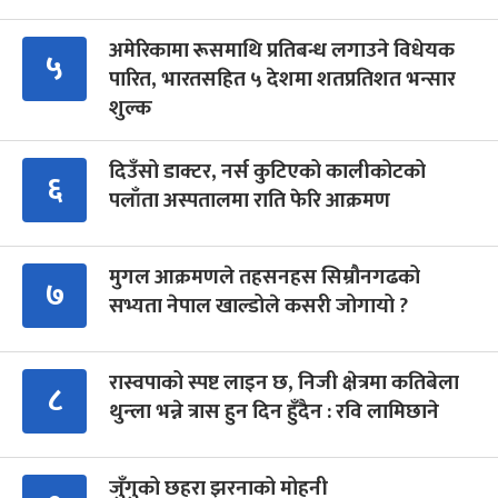
अमेरिकामा रूसमाथि प्रतिबन्ध लगाउने विधेयक
५
पारित, भारतसहित ५ देशमा शतप्रतिशत भन्सार
शुल्क
दिउँसो डाक्टर, नर्स कुटिएको कालीकोटको
६
पलाँता अस्पतालमा राति फेरि आक्रमण
मुगल आक्रमणले तहसनहस सिम्रौनगढको
७
सभ्यता नेपाल खाल्डोले कसरी जोगायो ?
रास्वपाको स्पष्ट लाइन छ, निजी क्षेत्रमा कतिबेला
८
थुन्ला भन्ने त्रास हुन दिन हुँदैन : रवि लामिछाने
जुँगुको छहरा झरनाको मोहनी