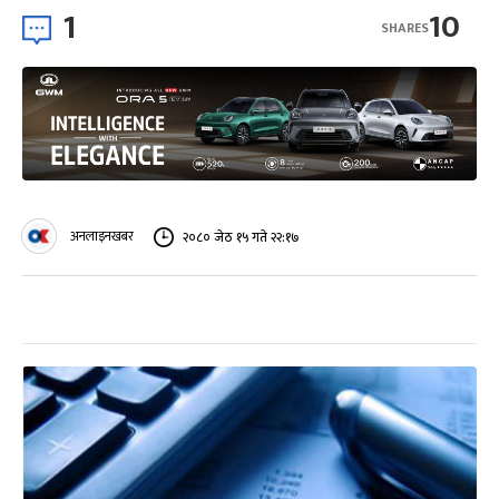
1
10
SHARES
अनलाइनखबर
२०८० जेठ १५ गते २२:१७