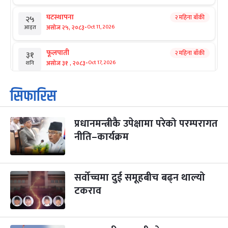
घटस्थापना
२ महिना बाँकी
२५
-
असोज २५, २०८३
Oct 11, 2026
आइत
फूलपाती
२ महिना बाँकी
३१
-
असोज ३१ , २०८३
Oct 17, 2026
शनि
कार्तिक सङ्क्रान्ति
२ महिना बाँकी
१
सिफारिस
-
कार्तिक १, २०८३
Oct 18, 2026
आइत
प्रधानमन्त्रीकै उपेक्षामा परेको परम्परागत
महानवमी
२ महिना बाँकी
३
-
नीति–कार्यक्रम
कार्तिक ३, २०८३
Oct 20, 2026
मंगल
विजयादशमी
२ महिना बाँकी
४
-
कार्तिक ४, २०८३
Oct 21, 2026
बुध
सर्वोच्चमा दुई समूहबीच बढ्न थाल्यो
टकराव
पापा‌ङ्कुशा एकादशी व्रत
२ महिना बाँकी
५
-
कार्तिक ५, २०८३
Oct 22, 2026
बिहि