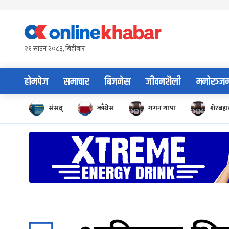
Skip
to
content
२१ साउन २०८३, बिहीबार
होमपेज
समाचार
बिजनेस
जीवनशैली
मनोरञ्ज
संसद्
काँग्रेस
गगन थापा
शेरबहाद