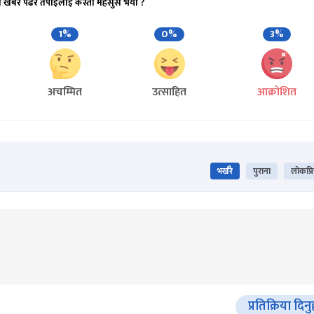
ो खबर पढेर तपाईलाई कस्तो महसुस भयो ?
1%
0%
3%
अचम्मित
उत्साहित
आक्रोशित
भर्खरै
पुराना
लोकप्र
प्रतिक्रिया दिनु