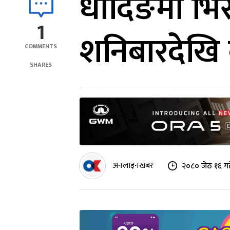
धादिङमा भिर
1
शनिबारदेखि ब
COMMENTS
SHARES
अनलाइनखबर
२०८० जेठ १६ गत