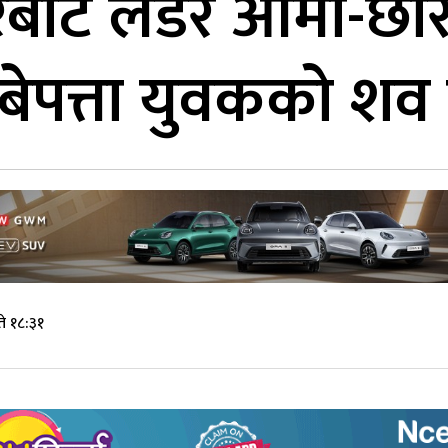
बाट लडेर आमा-छोराक
ेपत्ता युवकको शव त
े १८:३१