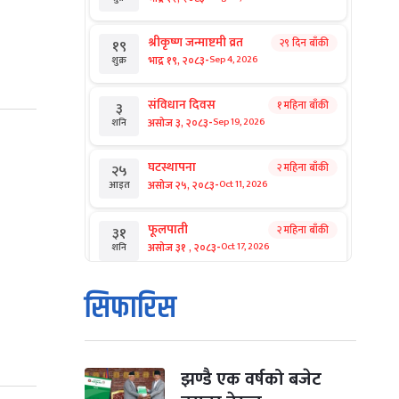
श्रीकृष्ण जन्माष्टमी व्रत
२९ दिन बाँकी
१९
-
भाद्र १९, २०८३
Sep 4, 2026
शुक्र
संविधान दिवस
१ महिना बाँकी
३
-
असोज ३, २०८३
Sep 19, 2026
शनि
घटस्थापना
२ महिना बाँकी
२५
-
असोज २५, २०८३
Oct 11, 2026
आइत
फूलपाती
२ महिना बाँकी
३१
-
असोज ३१ , २०८३
Oct 17, 2026
शनि
कार्तिक सङ्क्रान्ति
२ महिना बाँकी
१
सिफारिस
-
कार्तिक १, २०८३
Oct 18, 2026
आइत
महानवमी
२ महिना बाँकी
३
-
कार्तिक ३, २०८३
Oct 20, 2026
मंगल
झण्डै एक वर्षको बजेट