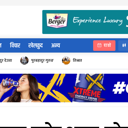
न
विचार
खेलकुद
अन्य
पात्रो
ुर देउवा
पुरबहादुर गुरुङ
तिब्बत