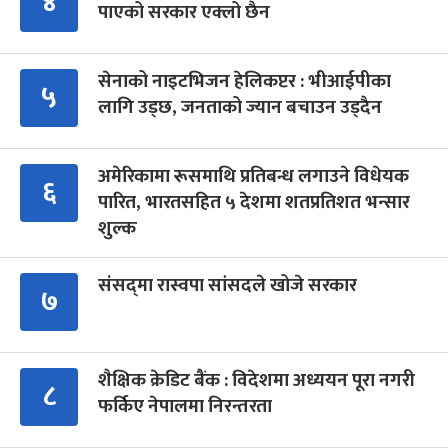
४
पाएको सरकार एक्लो छैन
सेनाको नाइटभिजन हेलिकप्टर : भीआईपीका
५
लागि उड्छ, जनताको ज्यान बचाउन उड्दैन
अमेरिकामा रूसमाथि प्रतिबन्ध लगाउने विधेयक
६
पारित, भारतसहित ५ देशमा शतप्रतिशत भन्सार
शुल्क
संसद्‍मा रास्वपा सांसदले खोजे सरकार
७
शैक्षिक क्रेडिट बैंक : विदेशमा अध्ययन पूरा नगरी
८
फर्किए नेपालमा निरन्तरता