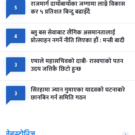
राजमार्ग दायाँबायाँका जग्गामा लाग्ने विकास
५
कर ५ प्रतिशत बिन्दु बढाइँदै
ब्लु बस सेवाबाट लैंगिक असमानतालाई
४
प्रोत्साहन नगर्ने नीति लिएका हौं : मन्त्री बादी
एमाले महासचिवको दाबी- रास्वपाको पतन
३
उदय जत्तिकै छिटो हुन्छ
सिरहामा ज्यान गुमाएका यादवको घटनाबारे
३
छानबिन गर्न समिति गठन
वेबस्टोरिज