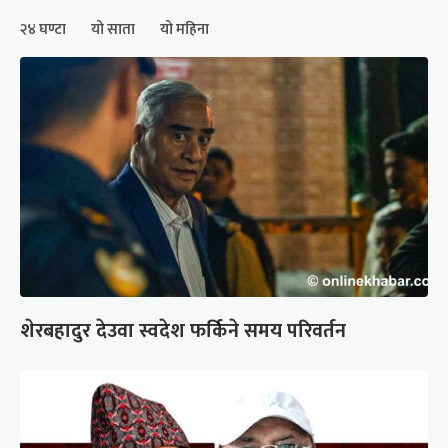
२४ घण्टा
यो साता
यो महिना
शेरबहादुर देउवा स्वदेश फर्किने समय परिवर्तन