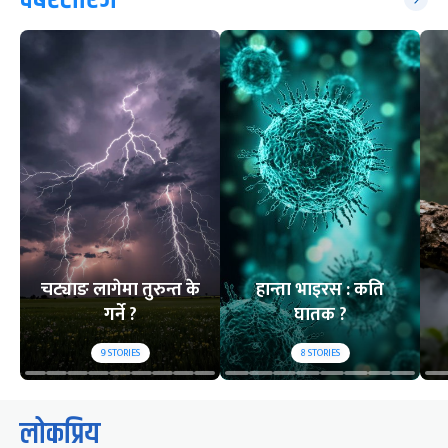
चट्याङ लागेमा तुरुन्त के
हान्ता भाइरस : कति
गर्ने ?
घातक ?
9
STORIES
8
STORIES
लोकप्रिय