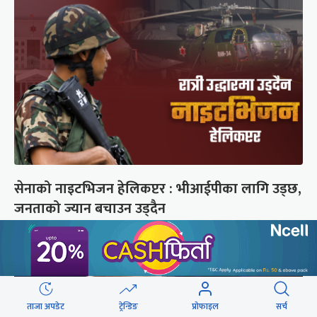
सेनाको नाइटभिजन हेलिकप्टर : भीआईपीका लागि उड्छ,
जनताको ज्यान बचाउन उड्दैन
ताजा अपडेट
ट्रेन्डिङ
प्रोफाइल
सर्च