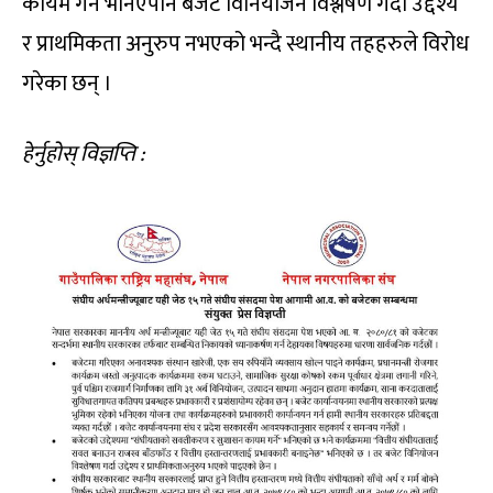
कायम गर्ने भनिएपनि बजेट विनियोजन विश्लेषण गर्दा उद्देश्य
र प्राथमिकता अनुरुप नभएको भन्दै स्थानीय तहहरुले विरोध
गरेका छन् ।
हेर्नुहोस् विज्ञप्ति :