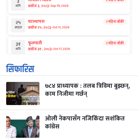
३
-
असोज ३, २०८३
Sep 19, 2026
शनि
घटस्थापना
२ महिना बाँकी
२५
-
असोज २५, २०८३
Oct 11, 2026
आइत
फूलपाती
२ महिना बाँकी
३१
-
असोज ३१ , २०८३
Oct 17, 2026
शनि
कार्तिक सङ्क्रान्ति
२ महिना बाँकी
१
सिफारिस
-
कार्तिक १, २०८३
Oct 18, 2026
आइत
७८४ प्राध्यापक : तलब त्रिविमा बुझ्छन्,
महानवमी
२ महिना बाँकी
३
-
काम निजीमा गर्छन्
कार्तिक ३, २०८३
Oct 20, 2026
मंगल
विजयादशमी
२ महिना बाँकी
४
-
कार्तिक ४, २०८३
Oct 21, 2026
बुध
ओली नेकपासँग नजिकिँदा सशंकित
कांग्रेस
पापा‌ङ्कुशा एकादशी व्रत
२ महिना बाँकी
५
-
कार्तिक ५, २०८३
Oct 22, 2026
बिहि