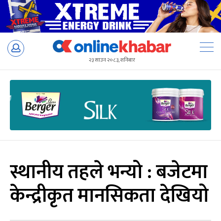
Skip
to
२३ साउन २०८३, शनिबार
content
स्थानीय तहले भन्यो : बजेटमा
केन्द्रीकृत मानसिकता देखियो