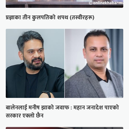
प्रज्ञाका तीन कुलपतिको शपथ (तस्वीरहरू)
बालेनलाई मनीष झाको जवाफ : महान जनादेश पाएको
सरकार एक्लो छैन