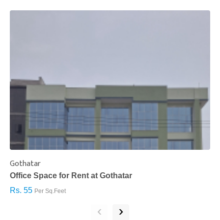
Gothatar
S
Office Space for Rent at Gothatar
H
Rs. 55
R
Per Sq.Feet
‹
›