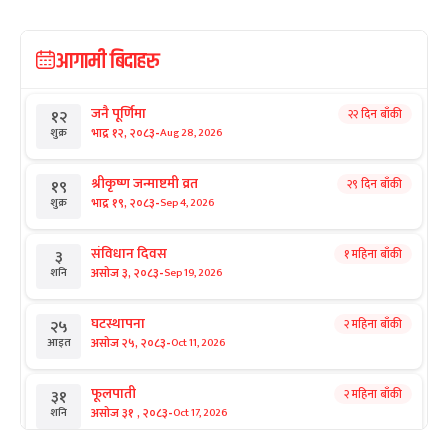
आगामी बिदाहरु
जनै पूर्णिमा
२२ दिन बाँकी
१२
-
भाद्र १२, २०८३
Aug 28, 2026
शुक्र
श्रीकृष्ण जन्माष्टमी व्रत
२९ दिन बाँकी
१९
-
भाद्र १९, २०८३
Sep 4, 2026
शुक्र
संविधान दिवस
१ महिना बाँकी
३
-
असोज ३, २०८३
Sep 19, 2026
शनि
घटस्थापना
२ महिना बाँकी
२५
-
असोज २५, २०८३
Oct 11, 2026
आइत
फूलपाती
२ महिना बाँकी
३१
-
असोज ३१ , २०८३
Oct 17, 2026
शनि