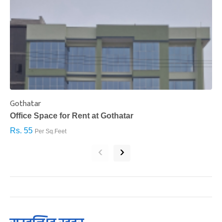
Gothatar
S
Office Space for Rent at Gothatar
H
Rs. 55
R
Per Sq.Feet
‹
›