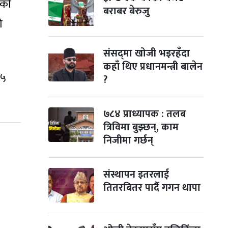
डको
बराबर बेरुजु
ो
संसद्‌मा खोजी भइरहँदा
कहाँ थिए प्रधानमन्त्री बालेन
.५
?
७८४ प्राध्यापक : तलब
त्रिविमा बुझ्छन्, काम
निजीमा गर्छन्
संस्थापन इतरलाई
तितरबितर पार्दै गगन थापा