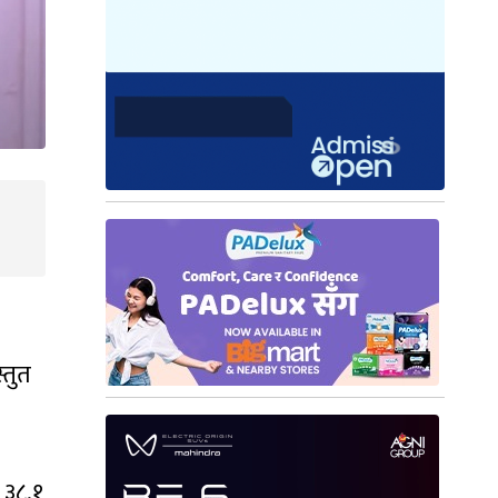
्तुत
 ३८.१