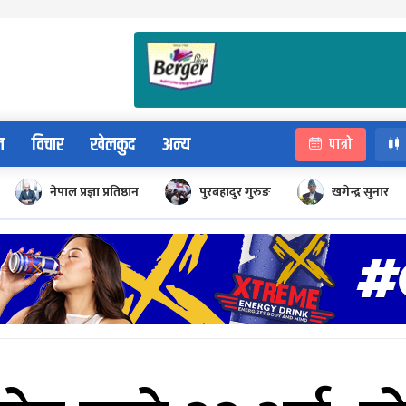
न
विचार
खेलकुद
अन्य
पात्रो
नेपाल प्रज्ञा प्रतिष्ठान
पुरबहादुर गुरुङ
खगेन्द्र सुनार