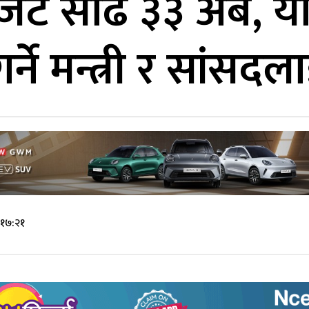
ेट साढे ३३ अर्ब, 
र्ने मन्त्री र सांसद
 १७:२१