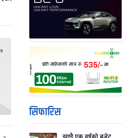
सिफारिस
झण्डै एक वर्षको बजेट