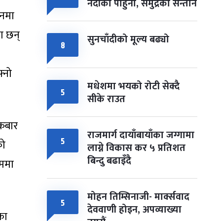
नदीका पाहुना, समुद्रका सन्तान
दनमा
ा छन्
सुनचाँदीको मूल्य बढ्यो
८
्नो
मधेशमा भयको रोटी सेक्दै
५
सीके राउत
्रबार
राजमार्ग दायाँबायाँका जग्गामा
५
को
लाग्ने विकास कर ५ प्रतिशत
बिन्दु बढाइँदै
ाममा
मोहन तिम्सिनाजी- मार्क्सवाद
५
देववाणी होइन, अपव्याख्या
का