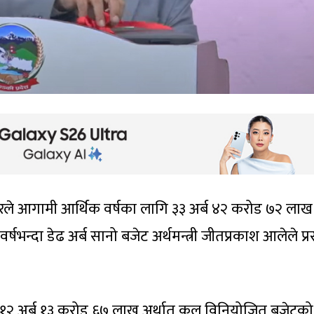
ारले आगामी आर्थिक वर्षका लागि ३३ अर्ब ४२ करोड ७२ लाख
षभन्दा डेढ अर्ब सानो बजेट अर्थमन्त्री जीतप्रकाश आलेले प्रस
 १२ अर्ब १३ करोड ६७ लाख अर्थात् कुल विनियोजित बजेटको