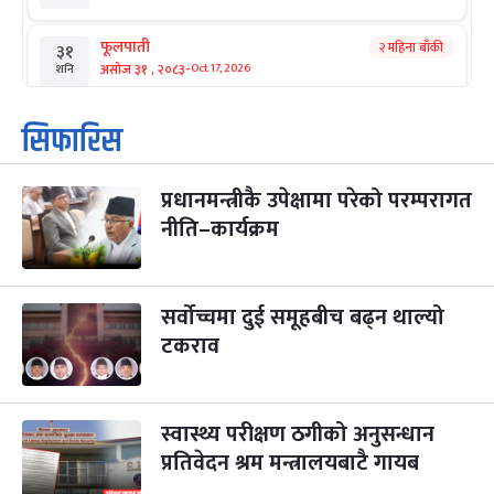
फूलपाती
२ महिना बाँकी
३१
-
असोज ३१ , २०८३
Oct 17, 2026
शनि
कार्तिक सङ्क्रान्ति
२ महिना बाँकी
१
सिफारिस
-
कार्तिक १, २०८३
Oct 18, 2026
आइत
प्रधानमन्त्रीकै उपेक्षामा परेको परम्परागत
महानवमी
२ महिना बाँकी
३
-
नीति–कार्यक्रम
कार्तिक ३, २०८३
Oct 20, 2026
मंगल
विजयादशमी
२ महिना बाँकी
४
-
कार्तिक ४, २०८३
Oct 21, 2026
बुध
सर्वोच्चमा दुई समूहबीच बढ्न थाल्यो
टकराव
पापा‌ङ्कुशा एकादशी व्रत
२ महिना बाँकी
५
-
कार्तिक ५, २०८३
Oct 22, 2026
बिहि
स्वास्थ्य परीक्षण ठगीको अनुसन्धान
कुकुर तिहार
३ महिना बाँकी
२२
-
कार्तिक २२, २०८३
प्रतिवेदन श्रम मन्त्रालयबाटै गायब
Nov 8, 2026
आइत