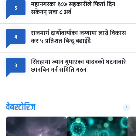
महानगरका १८७ सहकारीले फिर्ता दिन
५
सकेनन् सवा ८ अर्ब
राजमार्ग दायाँबायाँका जग्गामा लाग्ने विकास
४
कर ५ प्रतिशत बिन्दु बढाइँदै
सिरहामा ज्यान गुमाएका यादवको घटनाबारे
३
छानबिन गर्न समिति गठन
वेबस्टोरिज