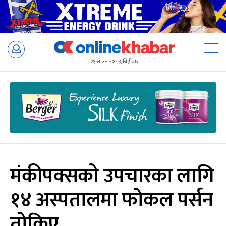
Skip
to
२१ साउन २०८३, बिहीबार
content
मंकीपक्सको उपचारका लागि
१४ अस्पतालमा फोकल पर्सन
तोकिए