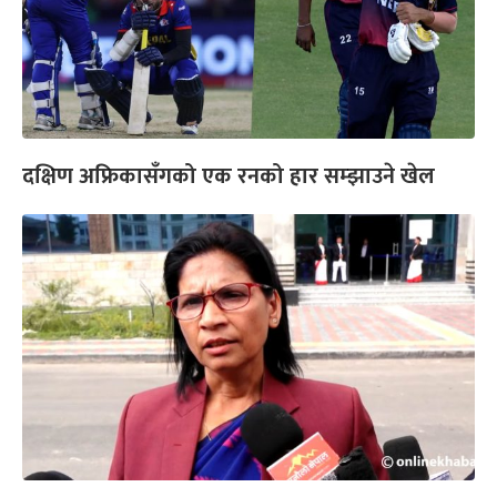
दक्षिण अफ्रिकासँगको एक रनको हार सम्झाउने खेल