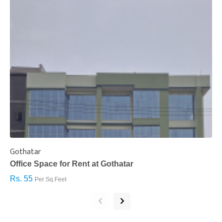
Gothatar
S
Office Space for Rent at Gothatar
H
Rs. 55
R
Per Sq.Feet
‹
›