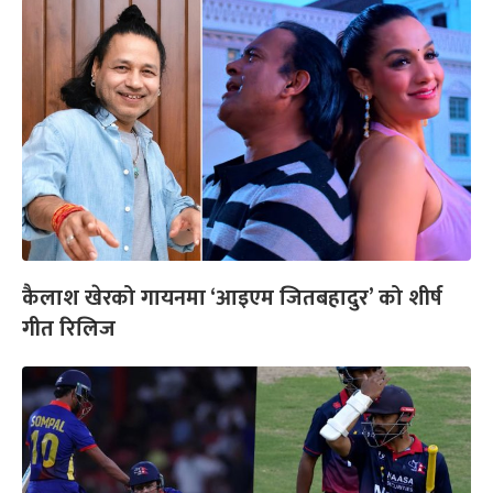
कैलाश खेरको गायनमा ‘आइएम जितबहादुर’ को शीर्ष
गीत रिलिज