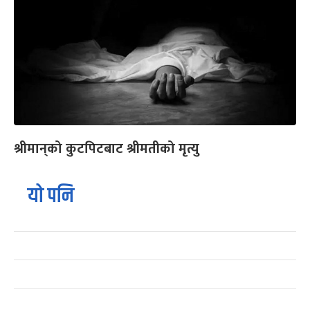
श्रीमान‍्‍को कुटपिटबाट श्रीमतीको मृत्यु
यो पनि