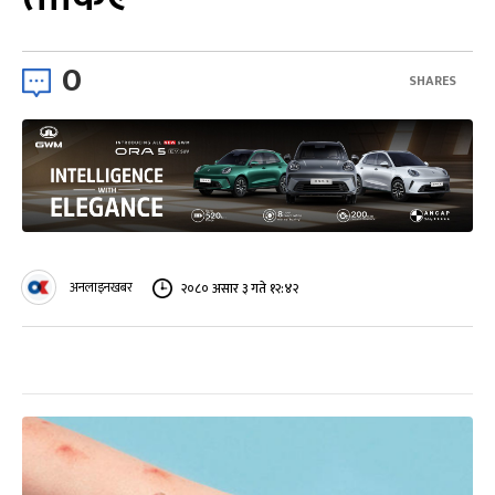
0
SHARES
अनलाइनखबर
२०८० असार ३ गते १२:४२