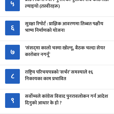
५
ल्याइयो (तस्वीरहरू)
सुरक्षा रिपोर्ट : प्राज्ञिक आवरणमा तिब्बत पक्षीय
६
भाष्य निर्माणको योजना
‘संसद्‍मा कालो चस्मा खोल्नू, बैठक चल्दा सेयर
७
कारोबार नगर्नू’
राष्ट्रिय परिचयपत्रको ‘सर्भर’ समस्याले १६
८
निकायका काम प्रभावित
सर्वोच्चले कांग्रेस विवाद पुनरावलोकन गर्न आदेश
९
दिनुको आधार के हो ?