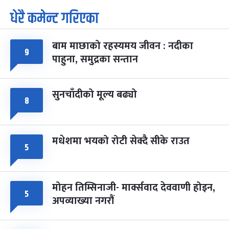
धेरै कमेन्ट गरिएका
पूर्णिमा व्रत
७ महिना बाँकी
७
-
चैत्र ७, २०८३
Mar 21, 2027
आइत
बाम माछाको रहस्यमय जीवन : नदीका
फागुपूर्णिमा
९
७ महिना बाँकी
८
पाहुना, समुद्रका सन्तान
-
चैत्र ८, २०८३
Mar 22, 2027
सोम
सुनचाँदीको मूल्य बढ्यो
८
मधेशमा भयको रोटी सेक्दै सीके राउत
५
मोहन तिम्सिनाजी- मार्क्सवाद देववाणी होइन,
५
अपव्याख्या नगरौं