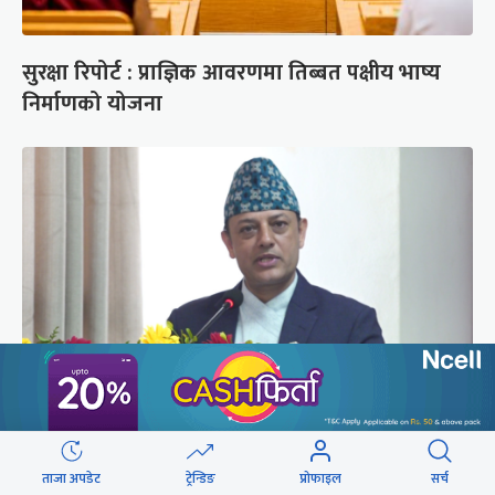
सुरक्षा रिपोर्ट : प्राज्ञिक आवरणमा तिब्बत पक्षीय भाष्य
निर्माणको योजना
‘संसद्‍मा कालो चस्मा खोल्नू, बैठक चल्दा सेयर कारोबार
नगर्नू’
ताजा अपडेट
ट्रेन्डिङ
प्रोफाइल
सर्च