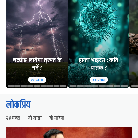
चट्याङ लागेमा तुरुन्त के
हान्ता भाइरस : कति
गर्ने ?
घातक ?
9
STORIES
8
STORIES
लोकप्रिय
२४ घण्टा
यो साता
यो महिना