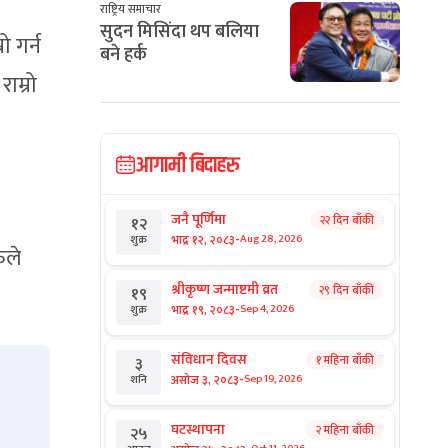
राष्ट्रिय समाचार
सुदन मिसिंदा थप बलिया
ो गर्न
बने हर्क
ाम्रो
आगामी बिदाहरु
जनै पूर्णिमा
२२ दिन बाँकी
१२
-
भाद्र १२, २०८३
Aug 28, 2026
शुक्र
ुले
श्रीकृष्ण जन्माष्टमी व्रत
२९ दिन बाँकी
१९
-
भाद्र १९, २०८३
Sep 4, 2026
शुक्र
संविधान दिवस
१ महिना बाँकी
३
-
असोज ३, २०८३
Sep 19, 2026
शनि
घटस्थापना
२ महिना बाँकी
२५