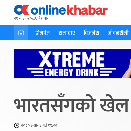
२१ साउन २०८३, बिहीबार
होमपेज
समाचार
बिजनेस
जीवनशैली
भारतसँगको खेल फ
२०८० असार ६ गते १९:२२