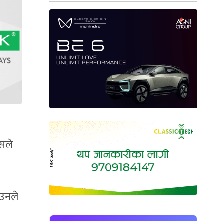
सले
 उनले