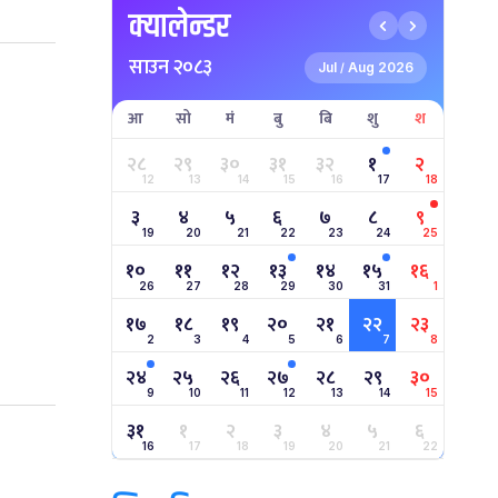
क्यालेन्डर
साउन २०८३
Jul
Aug 2026
/
आ
सो
मं
बु
बि
शु
श
२८
२९
३०
३१
३२
१
२
12
13
14
15
16
17
18
३
४
५
६
७
८
९
19
20
21
22
23
24
25
१०
११
१२
१३
१४
१५
१६
26
27
28
29
30
31
1
१७
१८
१९
२०
२१
२२
२३
2
3
4
5
6
7
8
२४
२५
२६
२७
२८
२९
३०
9
10
11
12
13
14
15
३१
१
२
३
४
५
६
16
17
18
19
20
21
22