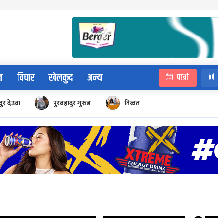
न
विचार
खेलकुद
अन्य
पात्रो
ुर देउवा
पुरबहादुर गुरुङ
तिब्बत