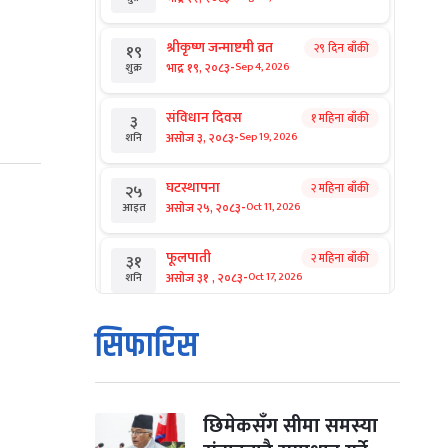
श्रीकृष्ण जन्माष्टमी व्रत
२९ दिन बाँकी
१९
-
भाद्र १९, २०८३
Sep 4, 2026
शुक्र
संविधान दिवस
१ महिना बाँकी
३
-
असोज ३, २०८३
Sep 19, 2026
शनि
घटस्थापना
२ महिना बाँकी
२५
-
असोज २५, २०८३
Oct 11, 2026
आइत
फूलपाती
२ महिना बाँकी
३१
-
असोज ३१ , २०८३
Oct 17, 2026
शनि
कार्तिक सङ्क्रान्ति
२ महिना बाँकी
१
सिफारिस
-
कार्तिक १, २०८३
Oct 18, 2026
आइत
महानवमी
२ महिना बाँकी
३
-
कार्तिक ३, २०८३
Oct 20, 2026
मंगल
छिमेकसँग सीमा समस्या