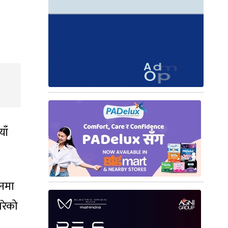
ाँ
ानमा
गरेको