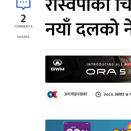
रास्वपाको चि
2
नयाँ दलको न
COMMENTS
SHARES
अनलाइनखबर
२०८० असार ७ ग