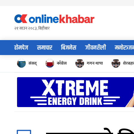
Skip
to
content
२१ साउन २०८३, बिहीबार
होमपेज
समाचार
बिजनेस
जीवनशैली
मनोरञ्ज
संसद्
काँग्रेस
गगन थापा
शेरबहाद