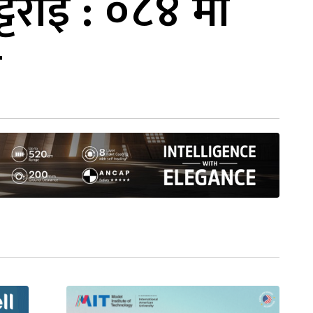
्टराई : ०८४ मा
छ