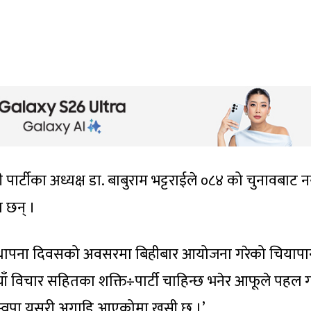
ार्टीका अध्यक्ष डा. बाबुराम भट्टराईले ०८४ को चुनावबाट नय
ा छन् ।
े पार्टी स्थापना दिवसको अवसरमा बिहीबार आयोजना गरेको चियाप
्डा नयाँ विचार सहितका शक्ति÷पार्टी चाहिन्छ भनेर आफूले पहल 
रास्वपा यसरी अगाडि आएकोमा खुसी छ ।’