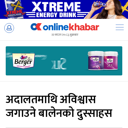
Skip
to
२२ साउन २०८३, शुक्रबार
content
अदालतमाथि अविश्वास
जगाउने बालेनको दुस्साहस