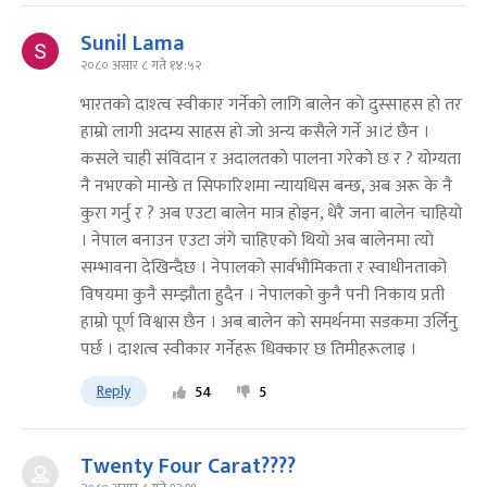
Sunil Lama
२०८० असार ८ गते १४:५२
भारतकाे दाश्त्व स्वीकार गर्नेकाे लागि बालेन काे दुस्साहस हाे तर
हाम्राे लागी अदम्य साहस हाे जाे अन्य कसैले गर्ने अ।टं छैन ।
कसले चाही संविदान र अदालतकाे पालना गरेकाे छ र ? याेग्यता
नै नभएकाे मान्छे त सिफारिशमा न्यायधिस बन्छ, अब अरू के नै
कुरा गर्नु र ? अब एउटा बालेन मात्र हाेइन, धेरै जना बालेन चाहियाे
। नेपाल बनाउन एउटा जंगे चाहिएकाे थियाे अब बालेनमा त्याे
सम्भावना देखिन्दैछ । नेपालको सार्वभौमिकता र स्वाधीनताको
विषयमा कुनै सम्झाैता हुदैन । नेपालकाे कुनै पनी निकाय प्रती
हाम्राे पूर्ण विश्वास छैन । अब बालेन काे समर्थनमा सडकमा उर्लिनु
पर्छ । दाशत्व स्वीकार गर्नेहरू धिक्कार छ तिमीहरूलाइ ।
Reply
54
5
Twenty Four Carat????