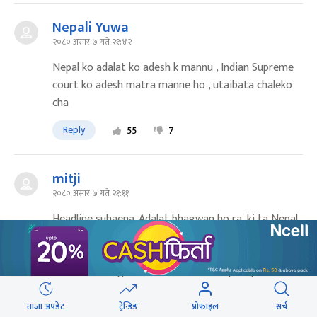
Nepali Yuwa
२०८० असार ७ गते २१:४२
Nepal ko adalat ko adesh k mannu , Indian Supreme
court ko adesh matra manne ho , utaibata chaleko
cha
Reply
55
7
mitji
२०८० असार ७ गते २१:११
Headline suhaena. Adalat bhagwan ho ra, ki ta Nepal
ko constitution ma Adalat sadhai sacho huncha
bhaneko cha? Kunai pani nirnaya ko pratikar garna
hami sabai nagarikma hak cha. Kunai pani pranali
sambidhan ra moulik hak bhanda mathi hudainan.
Tapai patrakar bhayera ni ki ta Balen lai politicize
ताजा अपडेट
ट्रेन्डिङ
प्रोफाइल
सर्च