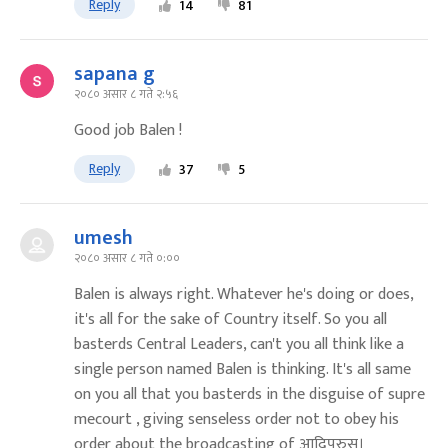
Reply
14
81
sapana g
२०८० असार ८ गते २:५६
Good job Balen !
Reply
37
5
umesh
२०८० असार ८ गते ०:००
Balen is always right. Whatever he's doing or does,
it's all for the sake of Country itself. So you all
basterds Central Leaders, can't you all think like a
single person named Balen is thinking. It's all same
on you all that you basterds in the disguise of supre
mecourt , giving senseless order not to obey his
order about the broadcasting of आदिपुरुस।