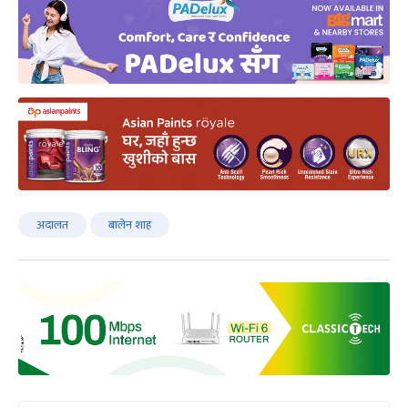
अदालत
बालेन शाह