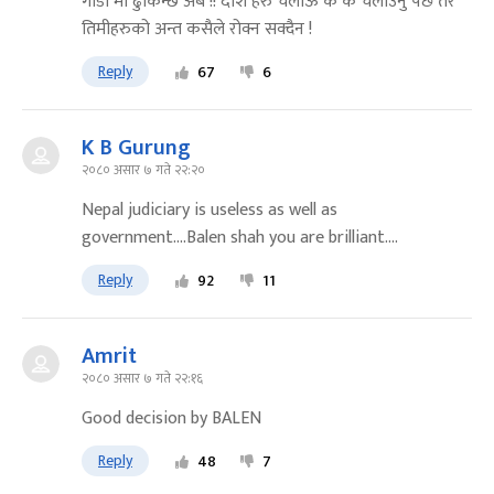
गौडा मा ढुकिन्छ अब !! दाश हरु चलाऊ के के चलाउनु पर्छ तर
तिमीहरुको अन्त कसैले रोक्न सक्दैन !
Reply
67
6
K B Gurung
२०८० असार ७ गते २२:२०
Nepal judiciary is useless as well as
government....Balen shah you are brilliant....
Reply
92
11
Amrit
२०८० असार ७ गते २२:१६
Good decision by BALEN
Reply
48
7