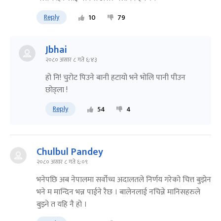
Reply
10
79
Jbhai
२०८० असार ८ गते ६:४३
हो नि! चुरोट पिउने बानी हटायो भने भोलि पानी पीउन
छोड्ला !
Reply
54
4
Chulbul Pandey
२०८० असार ८ गते ६:०९
भनेपछि अब नेपालमा सर्वोच्च अदालतले निर्णय गरेको चित्त बुझेन
भने म मान्दिन भन्न पाईने रैछ । बालेनलाई नचिन्ने मानिसहरुले
बुझ्ने त यहि नै हो ।