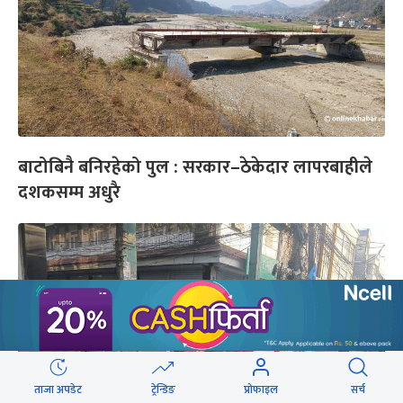
बाटोबिनै बनिरहेको पुल : सरकार–ठेकेदार लापरबाहीले
दशकसम्म अधुरै
ताजा अपडेट
ट्रेन्डिङ
प्रोफाइल
सर्च