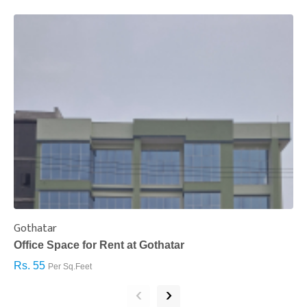
Gothatar
S
Office Space for Rent at Gothatar
H
Rs. 55
R
Per Sq.Feet
‹
›