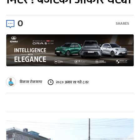
0
SHARES
विकास रोकामगर
२०८० असार ११ गते ८:१२