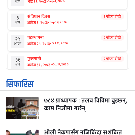
-
भाद्र १९, २०८३
Sep 4, 2026
शुक्र
संविधान दिवस
१ महिना बाँकी
३
-
असोज ३, २०८३
Sep 19, 2026
शनि
घटस्थापना
२ महिना बाँकी
२५
-
असोज २५, २०८३
Oct 11, 2026
आइत
फूलपाती
२ महिना बाँकी
३१
-
असोज ३१ , २०८३
Oct 17, 2026
शनि
कार्तिक सङ्क्रान्ति
२ महिना बाँकी
१
सिफारिस
-
कार्तिक १, २०८३
Oct 18, 2026
आइत
७८४ प्राध्यापक : तलब त्रिविमा बुझ्छन्,
महानवमी
२ महिना बाँकी
३
-
काम निजीमा गर्छन्
कार्तिक ३, २०८३
Oct 20, 2026
मंगल
विजयादशमी
२ महिना बाँकी
४
-
कार्तिक ४, २०८३
Oct 21, 2026
बुध
ओली नेकपासँग नजिकिँदा सशंकित