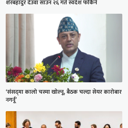
शेरबहादुर देउवा साउन २६ गते स्वदेश फर्किने
‘संसद्‍मा कालो चस्मा खोल्नू, बैठक चल्दा सेयर कारोबार
नगर्नू’