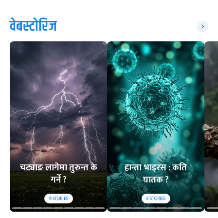
वेबस्टोरिज
चट्याङ लागेमा तुरुन्त के
हान्ता भाइरस : कति
गर्ने ?
घातक ?
9
STORIES
8
STORIES