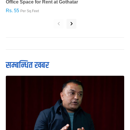
Office Space for Rent at Gothatar
H
Rs. 55
R
Per Sq.Feet
‹
›
सम्बन्धित खबर