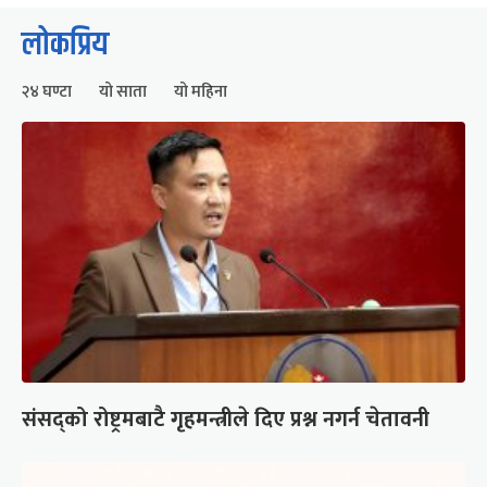
लोकप्रिय
२४ घण्टा
यो साता
यो महिना
संसद्को रोष्ट्रमबाटै गृहमन्त्रीले दिए प्रश्न नगर्न चेतावनी