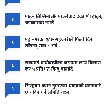
मोहन तिम्सिनाजी- मार्क्सवाद देववाणी होइन,
५
अपव्याख्या नगरौं
महानगरका १८७ सहकारीले फिर्ता दिन
५
सकेनन् सवा ८ अर्ब
राजमार्ग दायाँबायाँका जग्गामा लाग्ने विकास
४
कर ५ प्रतिशत बिन्दु बढाइँदै
सिरहामा ज्यान गुमाएका यादवको घटनाबारे
३
छानबिन गर्न समिति गठन