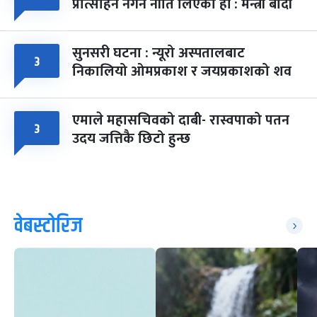
प्रोत्साहन नगर्ने नीति लिएका हौं : मन्त्री बादी
सुनसरी घटना : न्यूरो अस्पतालबाट
३
निकालियो ओमप्रकाश र जयप्रकाशको शव
एमाले महासचिवको दाबी- रास्वपाको पतन
३
उदय जत्तिकै छिटो हुन्छ
वेबस्टोरिज