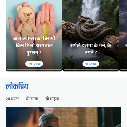
बाल क्यान्सरका बिरामी
किन ढिलो अस्पताल
सर्पले डसेमा के गर्ने, के
च
पुग्छन् ?
नगर्ने ?
10
STORIES
6
STORIES
लोकप्रिय
२४ घण्टा
यो साता
यो महिना