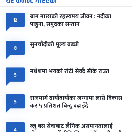
धेरै कमेन्ट गरिएका
७
-
चैत्र ७, २०८३
Mar 21, 2027
आइत
बाम माछाको रहस्यमय जीवन : नदीका
१२
फागुपूर्णिमा
७ महिना बाँकी
८
पाहुना, समुद्रका सन्तान
-
चैत्र ८, २०८३
Mar 22, 2027
सोम
सुनचाँदीको मूल्य बढ्यो
८
मधेशमा भयको रोटी सेक्दै सीके राउत
५
राजमार्ग दायाँबायाँका जग्गामा लाग्ने विकास
५
कर ५ प्रतिशत बिन्दु बढाइँदै
ब्लु बस सेवाबाट लैंगिक असमानतालाई
४