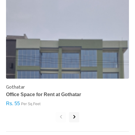
Gothatar
S
Office Space for Rent at Gothatar
H
Rs. 55
R
Per Sq.Feet
‹
›