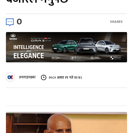
0
SHARES
अनलाइनखबर
२०८० असार १९ गते १२:४८