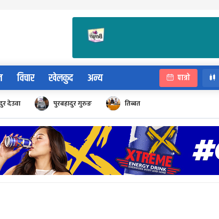
न
विचार
खेलकुद
अन्य
पात्रो
ुर देउवा
पुरबहादुर गुरुङ
तिब्बत