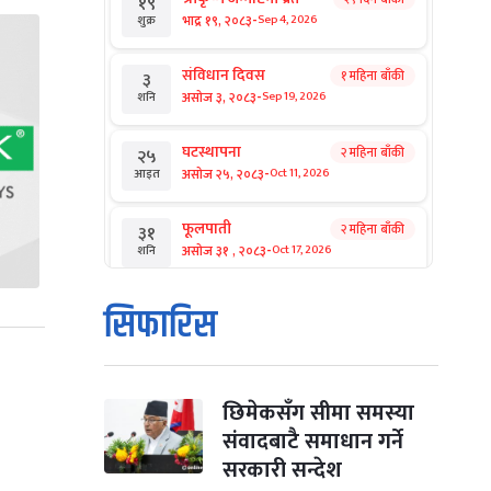
१९
-
भाद्र १९, २०८३
Sep 4, 2026
शुक्र
संविधान दिवस
१ महिना बाँकी
३
-
असोज ३, २०८३
Sep 19, 2026
शनि
घटस्थापना
२ महिना बाँकी
२५
-
असोज २५, २०८३
Oct 11, 2026
आइत
फूलपाती
२ महिना बाँकी
३१
-
असोज ३१ , २०८३
Oct 17, 2026
शनि
कार्तिक सङ्क्रान्ति
२ महिना बाँकी
१
सिफारिस
-
कार्तिक १, २०८३
Oct 18, 2026
आइत
महानवमी
२ महिना बाँकी
३
-
कार्तिक ३, २०८३
Oct 20, 2026
मंगल
छिमेकसँग सीमा समस्या
संवादबाटै समाधान गर्ने
विजयादशमी
२ महिना बाँकी
४
सरकारी सन्देश
-
कार्तिक ४, २०८३
Oct 21, 2026
बुध