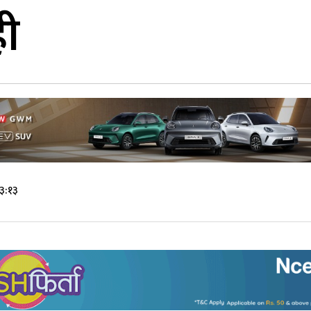
ही
३:१३