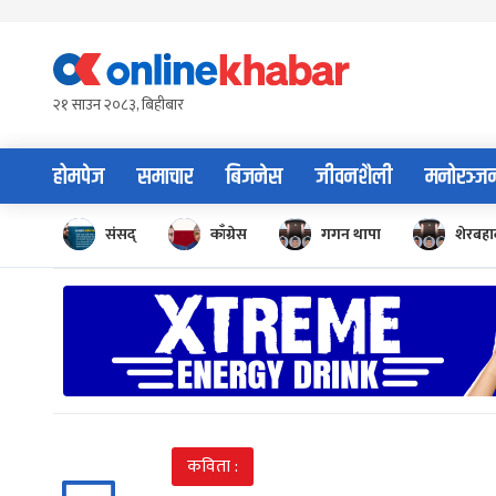
Skip
to
content
२१ साउन २०८३, बिहीबार
होमपेज
समाचार
बिजनेस
जीवनशैली
मनोरञ्ज
संसद्
काँग्रेस
गगन थापा
शेरबहाद
कविता :