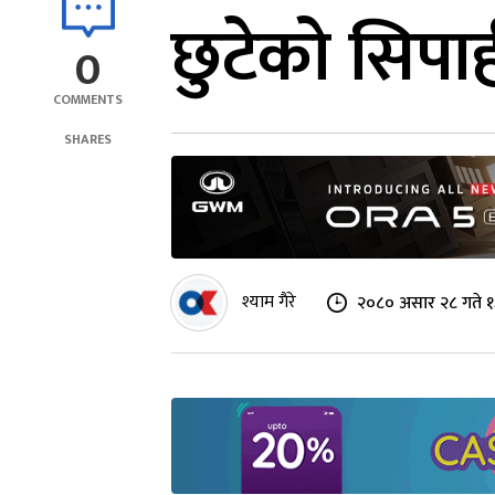
छुटेको सिपा
0
COMMENTS
SHARES
श्याम गैरे
२०८० असार २८ गते १