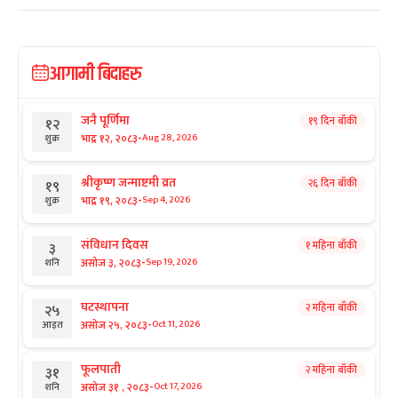
आगामी बिदाहरु
जनै पूर्णिमा
१९ दिन बाँकी
१२
-
भाद्र १२, २०८३
Aug 28, 2026
शुक्र
श्रीकृष्ण जन्माष्टमी व्रत
२६ दिन बाँकी
१९
-
भाद्र १९, २०८३
Sep 4, 2026
शुक्र
संविधान दिवस
१ महिना बाँकी
३
-
असोज ३, २०८३
Sep 19, 2026
शनि
घटस्थापना
२ महिना बाँकी
२५
-
असोज २५, २०८३
Oct 11, 2026
आइत
फूलपाती
२ महिना बाँकी
३१
-
असोज ३१ , २०८३
Oct 17, 2026
शनि