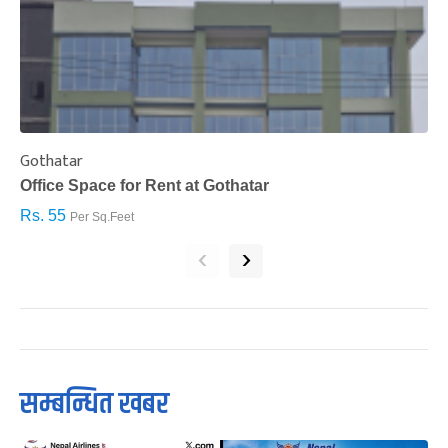
Gothatar
S
Office Space for Rent at Gothatar
H
Rs. 55
R
Per Sq.Feet
‹
›
सम्बन्धित खबर