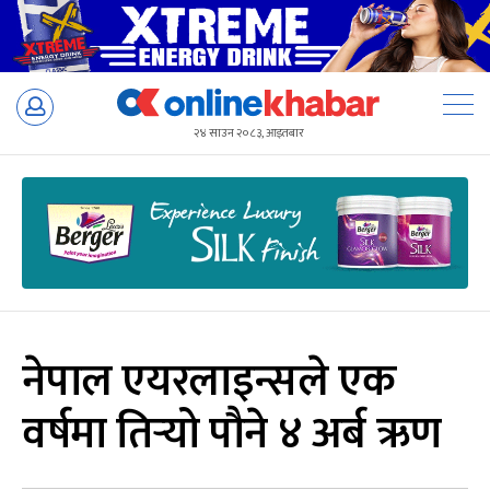
Skip
to
२४ साउन २०८३, आइतबार
content
नेपाल एयरलाइन्सले एक
वर्षमा तिर्‍यो पौने ४ अर्ब ऋण