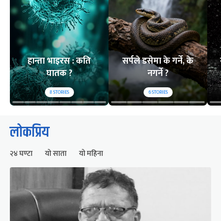
हान्ता भाइरस : कति
सर्पले डसेमा के गर्ने, के
घातक ?
नगर्ने ?
8
STORIES
6
STORIES
लोकप्रिय
२४ घण्टा
यो साता
यो महिना