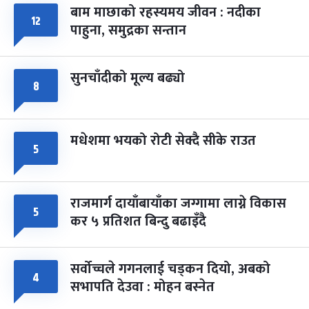
बाम माछाको रहस्यमय जीवन : नदीका
फागुपूर्णिमा
७ महिना बाँकी
८
१२
पाहुना, समुद्रका सन्तान
-
चैत्र ८, २०८३
Mar 22, 2027
सोम
सुनचाँदीको मूल्य बढ्यो
८
मधेशमा भयको रोटी सेक्दै सीके राउत
५
राजमार्ग दायाँबायाँका जग्गामा लाग्ने विकास
५
कर ५ प्रतिशत बिन्दु बढाइँदै
सर्वोच्चले गगनलाई चड्कन दियो, अबको
४
सभापति देउवा : मोहन बस्नेत