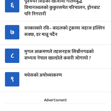
पूर्वमेयर सिंहको खोजीमा गौतमबुद्ध
६
विमानस्थलको कुकुरसमेत परिचालन, ड्रोनबाट
पनि निगरानी
सरकारबारे रवि– बादलको टुक्रामा जहाज हल्लिन
७
सक्छ, डर मान्नु पर्दैन
मुगल आक्रमणले तहसनहस सिम्रौनगढको
८
सभ्यता नेपाल खाल्डोले कसरी जोगायो ?
मधेसको अयोध्याकरण
९
Advertisment