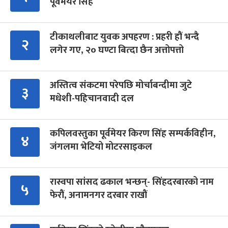
पूर्वमेयर सिंह
टीकाथलीबाट युवक अपहरण : प्रहरी हौं भन्दै
२
लगेर गए, २० घण्टा बित्दा छैन अत्तोपत्तो
अस्तित्व संकटमा परेपछि मोर्चाबन्दीमा जुटे
३
मधेशी-पहिचानवादी दल
कपिलवस्तुका पूर्वमेयर किरण सिंह सम्पर्कविहीन,
४
जंगलमा भेटियो मोटरसाइकल
रास्वपा सांसद ढकाल भन्छन्- सिंहदरबारको नाम
५
फेरौं, अनामनगर दरबार राखौं