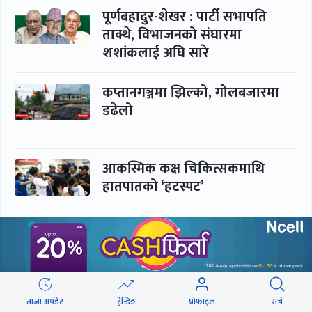
पूर्णबहादुर-शेखर : पार्टी सभापति
ताक्थे, विभाजनको संघारमा
शशांकलाई अघि सारे
कप्तानगञ्जमा झिल्को, गोलबजारमा
डढेलो
आकस्मिक कक्ष चिकित्सकमाथि
हातपातको ‘हटस्पट’
नपढी ‘पास’, नपढाइ ‘गुणस्तर’
ताजा अपडेट
ट्रेन्डिङ
प्रोफाइल
सर्च