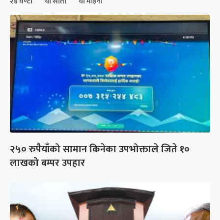
२४ घण्टा
यो साता
यो महिना
२५० रुपैयाँको सामान किनेका उपभोक्ताले जिते १०
लाखको बम्पर उपहार