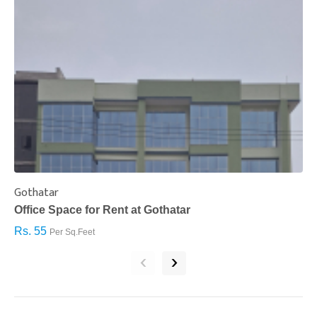
Gothatar
S
Office Space for Rent at Gothatar
H
Rs. 55
R
Per Sq.Feet
‹
›