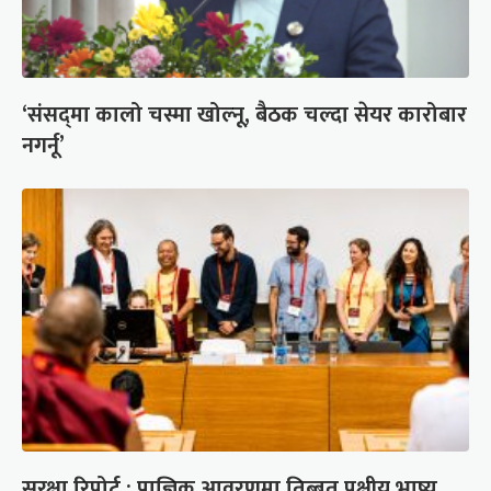
‘संसद्‍मा कालो चस्मा खोल्नू, बैठक चल्दा सेयर कारोबार
नगर्नू’
सुरक्षा रिपोर्ट : प्राज्ञिक आवरणमा तिब्बत पक्षीय भाष्य