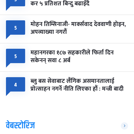
कर ५ प्रतिशत बिन्दु बढाइँदै
मोहन तिम्सिनाजी- मार्क्सवाद देववाणी होइन,
५
अपव्याख्या नगरौं
महानगरका १८७ सहकारीले फिर्ता दिन
५
सकेनन् सवा ८ अर्ब
ब्लु बस सेवाबाट लैंगिक असमानतालाई
४
प्रोत्साहन नगर्ने नीति लिएका हौं : मन्त्री बादी
वेबस्टोरिज