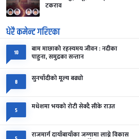
टकराव
धेरै कमेन्ट गरिएका
बाम माछाको रहस्यमय जीवन : नदीका
१०
पाहुना, समुद्रका सन्तान
सुनचाँदीको मूल्य बढ्यो
८
मधेशमा भयको रोटी सेक्दै सीके राउत
५
राजमार्ग दायाँबायाँका जग्गामा लाग्ने विकास
५