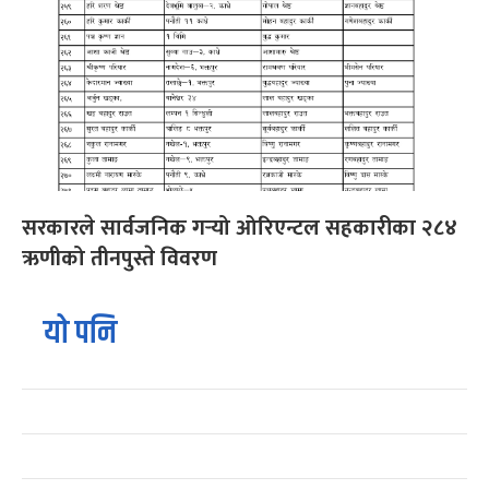
सरकारले सार्वजनिक गर्‍यो ओरिएन्टल सहकारीका २८४
ऋणीको तीनपुस्ते विवरण
यो पनि