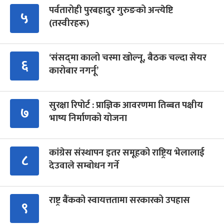
पर्वतारोही पुरबहादुर गुरुङको अन्त्येष्टि
५
(तस्वीरहरू)
‘संसद्‍मा कालो चस्मा खोल्नू, बैठक चल्दा सेयर
६
कारोबार नगर्नू’
सुरक्षा रिपोर्ट : प्राज्ञिक आवरणमा तिब्बत पक्षीय
७
भाष्य निर्माणको योजना
कांग्रेस संस्थापन इतर समूहको राष्ट्रिय भेलालाई
८
देउवाले सम्बोधन गर्ने
राष्ट्र बैंकको स्वायत्ततामा सरकारको उपहास
९