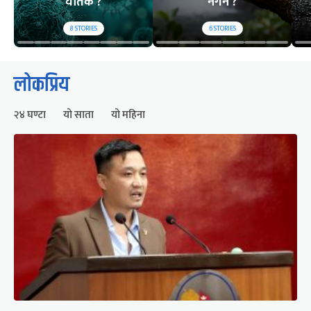
घातक ?
नगर्ने ?
8
STORIES
6
STORIES
लोकप्रिय
२४ घण्टा
यो साता
यो महिना