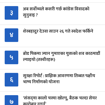
अब सर्वोच्चले कसरी गर्छ कांग्रेस विवादको
३
सुनुवाइ ?
शेरबहादुर देउवा साउन २६ गते स्वदेश फर्किने
४
ब्रोड पिकमा ज्यान गुमाएका युक्तको शव काठमाडौं
५
ल्याइयो (तस्वीरहरू)
सुरक्षा रिपोर्ट : प्राज्ञिक आवरणमा तिब्बत पक्षीय
६
भाष्य निर्माणको योजना
‘संसद्‍मा कालो चस्मा खोल्नू, बैठक चल्दा सेयर
७
कारोबार नगर्नू’