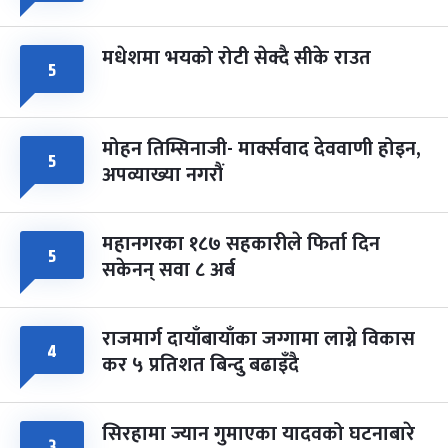
मधेशमा भयको रोटी सेक्दै सीके राउत
५
मोहन तिम्सिनाजी- मार्क्सवाद देववाणी होइन,
५
अपव्याख्या नगरौं
महानगरका १८७ सहकारीले फिर्ता दिन
५
सकेनन् सवा ८ अर्ब
राजमार्ग दायाँबायाँका जग्गामा लाग्ने विकास
४
कर ५ प्रतिशत बिन्दु बढाइँदै
सिरहामा ज्यान गुमाएका यादवको घटनाबारे
३