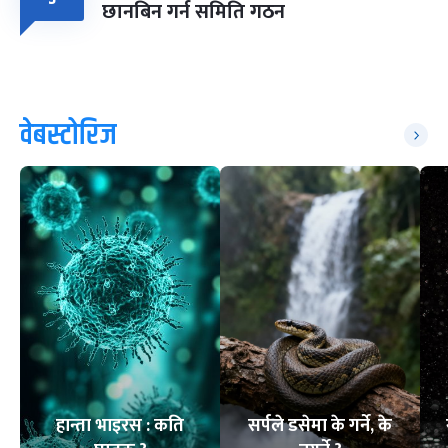
छानबिन गर्न समिति गठन
वेबस्टोरिज
हान्ता भाइरस : कति
सर्पले डसेमा के गर्ने, के