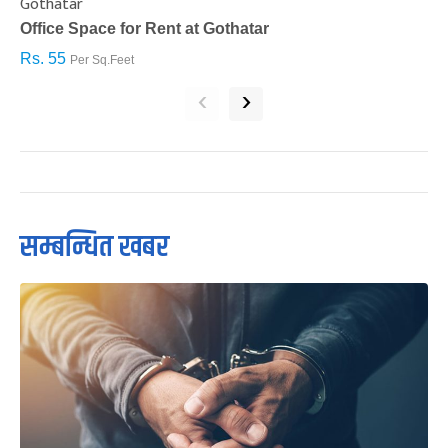
Gothatar
S
Office Space for Rent at Gothatar
H
Rs. 55
R
Per Sq.Feet
‹
›
सम्बन्धित खबर