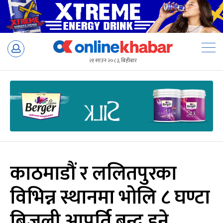
Skip
to
२१ साउन २०८३, बिहीबार
content
काठमाडौं र ललितपुरका
विभिन्न स्थानमा भोलि ८ घण्टा
बिजुली आपूर्ति बन्द हुने