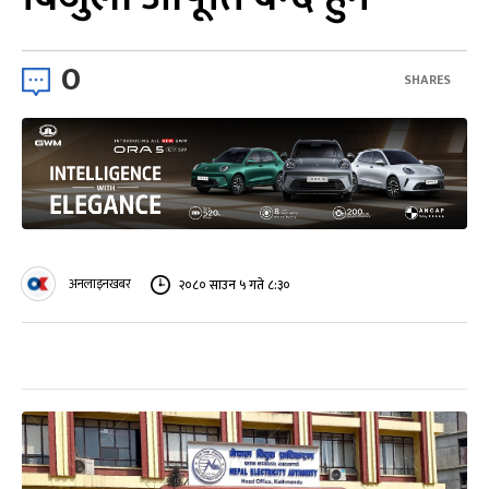
0
SHARES
अनलाइनखबर
२०८० साउन ५ गते ८:३०