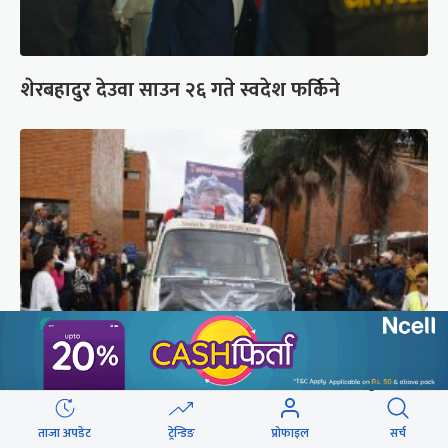
शेरबहादुर देउवा साउन २६ गते स्वदेश फर्किने
ब्रोड पिकमा ज्यान गुमाएका युक्तको शव काठमाडौं
ल्याइयो (तस्वीरहरू)
ताजा अपडेट
ट्रेन्डिङ
प्रोफाइल
सर्च