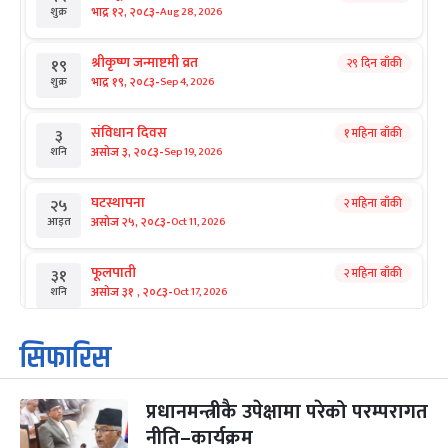
-
भाद्र १२, २०८३
Aug 28, 2026
शुक्र
श्रीकृष्ण जन्माष्टमी व्रत
२९ दिन बाँकी
१९
-
भाद्र १९, २०८३
Sep 4, 2026
शुक्र
संविधान दिवस
१ महिना बाँकी
३
-
असोज ३, २०८३
Sep 19, 2026
शनि
घटस्थापना
२ महिना बाँकी
२५
-
असोज २५, २०८३
Oct 11, 2026
आइत
फूलपाती
२ महिना बाँकी
३१
-
असोज ३१ , २०८३
Oct 17, 2026
शनि
कार्तिक सङ्क्रान्ति
२ महिना बाँकी
१
सिफारिस
-
कार्तिक १, २०८३
Oct 18, 2026
आइत
प्रधानमन्त्रीकै उपेक्षामा परेको परम्परागत
महानवमी
२ महिना बाँकी
३
-
नीति–कार्यक्रम
कार्तिक ३, २०८३
Oct 20, 2026
मंगल