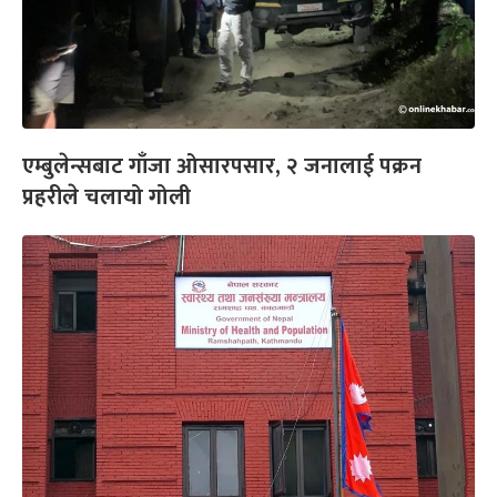
एम्बुलेन्सबाट गाँजा ओसारपसार, २ जनालाई पक्रन
प्रहरीले चलायो गोली