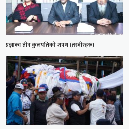
प्रज्ञाका तीन कुलपतिको शपथ (तस्वीरहरू)