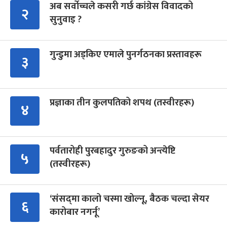
अब सर्वोच्चले कसरी गर्छ कांग्रेस विवादको
२
सुनुवाइ ?
गुन्डुमा अड्किए एमाले पुनर्गठनका प्रस्तावहरू
३
प्रज्ञाका तीन कुलपतिको शपथ (तस्वीरहरू)
४
पर्वतारोही पुरबहादुर गुरुङको अन्त्येष्टि
५
(तस्वीरहरू)
‘संसद्‍मा कालो चस्मा खोल्नू, बैठक चल्दा सेयर
६
कारोबार नगर्नू’