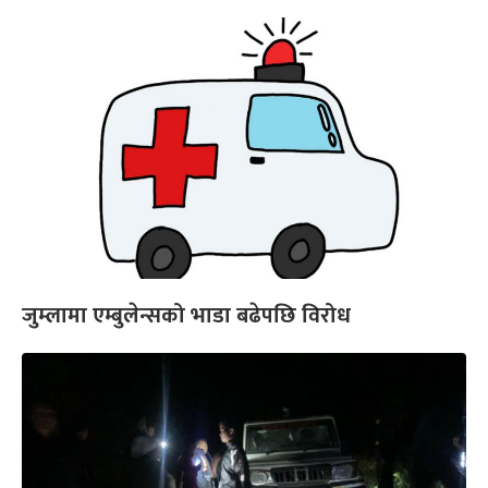
जुम्लामा एम्बुलेन्सको भाडा बढेपछि विरोध