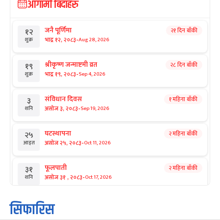
आगामी बिदाहरु
जनै पूर्णिमा
२१ दिन बाँकी
१२
-
भाद्र १२, २०८३
Aug 28, 2026
शुक्र
श्रीकृष्ण जन्माष्टमी व्रत
२८ दिन बाँकी
१९
-
भाद्र १९, २०८३
Sep 4, 2026
शुक्र
संविधान दिवस
१ महिना बाँकी
३
-
असोज ३, २०८३
Sep 19, 2026
शनि
घटस्थापना
२ महिना बाँकी
२५
-
असोज २५, २०८३
Oct 11, 2026
आइत
फूलपाती
२ महिना बाँकी
३१
-
असोज ३१ , २०८३
Oct 17, 2026
शनि
कार्तिक सङ्क्रान्ति
२ महिना बाँकी
१
सिफारिस
-
कार्तिक १, २०८३
Oct 18, 2026
आइत