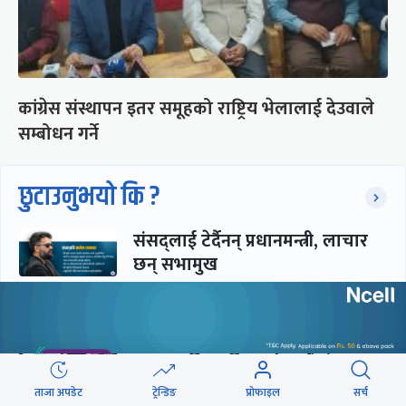
कांग्रेस संस्थापन इतर समूहको राष्ट्रिय भेलालाई देउवाले
सम्बोधन गर्ने
छुटाउनुभयो कि ?
संसद्लाई टेर्दैनन् प्रधानमन्त्री, लाचार
छन् सभामुख
‘अस्थायी प्रकृतिको अध्यादेशले ऐनको
व्यवस्था विस्थापित गर्न सक्दैन’
ताजा अपडेट
ट्रेन्डिङ
प्रोफाइल
सर्च