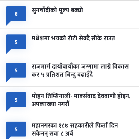
सुनचाँदीको मूल्य बढ्यो
८
मधेशमा भयको रोटी सेक्दै सीके राउत
५
राजमार्ग दायाँबायाँका जग्गामा लाग्ने विकास
५
कर ५ प्रतिशत बिन्दु बढाइँदै
मोहन तिम्सिनाजी- मार्क्सवाद देववाणी होइन,
५
अपव्याख्या नगरौं
महानगरका १८७ सहकारीले फिर्ता दिन
५
सकेनन् सवा ८ अर्ब