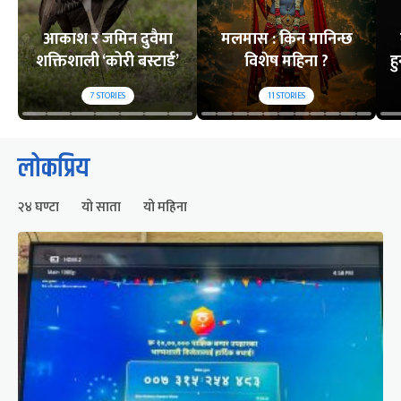
आकाश र जमिन दुवैमा
मलमास : किन मानिन्छ
शक्तिशाली ‘कोरी बस्टार्ड’
विशेष महिना ?
ह
7
STORIES
11
STORIES
लोकप्रिय
२४ घण्टा
यो साता
यो महिना