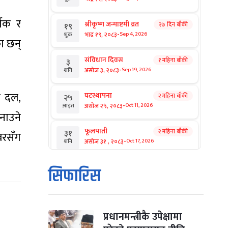
्शक र
श्रीकृष्ण जन्माष्टमी व्रत
२७ दिन बाँकी
१९
-
भाद्र १९, २०८३
Sep 4, 2026
शुक्र
का छन्
संविधान दिवस
१ महिना बाँकी
३
-
असोज ३, २०८३
Sep 19, 2026
शनि
ँ दल,
घटस्थापना
२ महिना बाँकी
२५
-
असोज २५, २०८३
Oct 11, 2026
आइत
नाउने
फूलपाती
२ महिना बाँकी
३१
बरसँग
-
असोज ३१ , २०८३
Oct 17, 2026
शनि
कार्तिक सङ्क्रान्ति
२ महिना बाँकी
१
सिफारिस
-
कार्तिक १, २०८३
Oct 18, 2026
आइत
महानवमी
२ महिना बाँकी
३
-
कार्तिक ३, २०८३
Oct 20, 2026
मंगल
प्रधानमन्त्रीकै उपेक्षामा