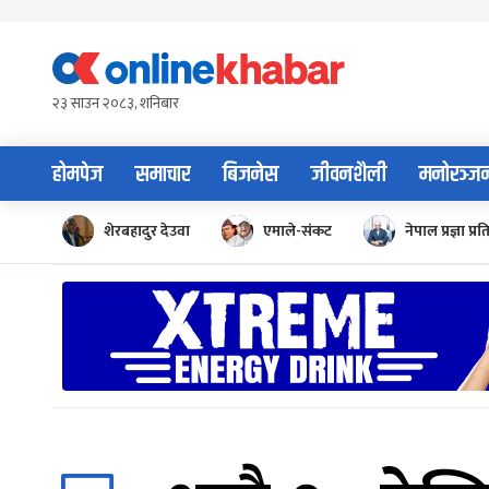
Skip
to
content
२३ साउन २०८३, शनिबार
होमपेज
समाचार
बिजनेस
जीवनशैली
मनोरञ्ज
शेरबहादुर देउवा
एमाले-संकट
नेपाल प्रज्ञा प्रत