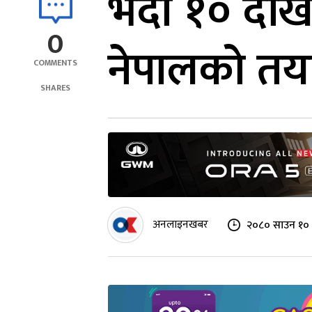
भदौ १० देखि ‘
0
नेपालको तय
COMMENTS
SHARES
अनलाइनखबर
२०८० साउन १० 