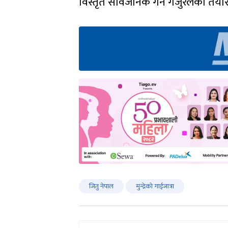
विस्तृत सार्वजनिक गर्ने गजुरेलको तया
जितु नेपाल
मुन्द्रेको गाईजात्रा