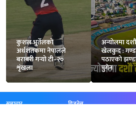
कुशल भुर्तेलको
अन्योलमा दशौँ र
अर्धशतकमा नेपालले
खेलकुद : गण्
बराबरी गर्‍यो टी–२०
पठाएको झण्डा
शृंखला
पुगेन
समाचार
विजनेस
समाज
बजार
विचार/ब्लग
पर्यटन
साहित्य
रोजगार