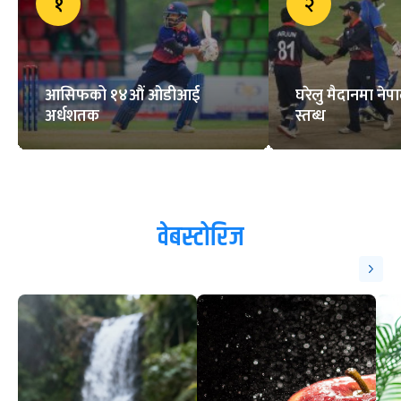
१
२
आसिफको १४औं ओडीआई
घरेलु मैदानमा नेप
अर्धशतक
स्तब्ध
वेबस्टोरिज