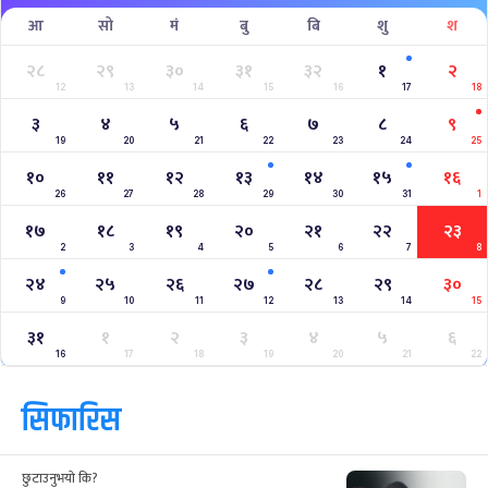
आ
सो
मं
बु
बि
शु
श
२८
२९
३०
३१
३२
१
२
12
13
14
15
16
17
18
३
४
५
६
७
८
९
19
20
21
22
23
24
25
१०
११
१२
१३
१४
१५
१६
26
27
28
29
30
31
1
१७
१८
१९
२०
२१
२२
२३
2
3
4
5
6
7
8
२४
२५
२६
२७
२८
२९
३०
9
10
11
12
13
14
15
३१
१
२
३
४
५
६
16
17
18
19
20
21
22
सिफारिस
छुटाउनुभयो कि?