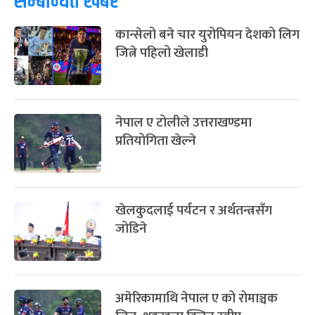
सम्बन्धित खबर
फागुपूर्णिमा
७ महिना बाँकी
८
-
चैत्र ८, २०८३
Mar 22, 2027
सोम
कान्सेलो बने चार युरोपियन देशको लिग
जित्ने पहिलो खेलाडी
नेपाल ए टोलीले उत्तराखण्डमा
प्रतियोगिता खेल्ने
खेलकुदलाई पर्यटन र अर्थतन्त्रसँग
जोडिने
अमेरिकामाथि नेपाल ए को रोमाञ्चक