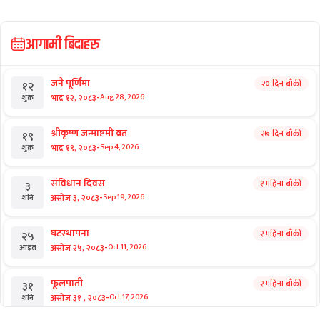
आगामी बिदाहरु
जनै पूर्णिमा
२० दिन बाँकी
१२
-
भाद्र १२, २०८३
Aug 28, 2026
शुक्र
श्रीकृष्ण जन्माष्टमी व्रत
२७ दिन बाँकी
१९
-
भाद्र १९, २०८३
Sep 4, 2026
शुक्र
संविधान दिवस
१ महिना बाँकी
३
-
असोज ३, २०८३
Sep 19, 2026
शनि
घटस्थापना
२ महिना बाँकी
२५
-
असोज २५, २०८३
Oct 11, 2026
आइत
फूलपाती
२ महिना बाँकी
३१
-
असोज ३१ , २०८३
Oct 17, 2026
शनि