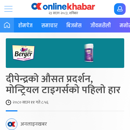
२३ साउन २०८३, शनिबार
होमपेज
समाचार
बिजनेस
जीवनशैली
मनोर
दीपेन्द्रको औसत प्रदर्शन,
मोन्ट्रियल टाइगर्सको पहिलो हार
२०८० साउन ११ गते ८:५६
अनलाइनखबर