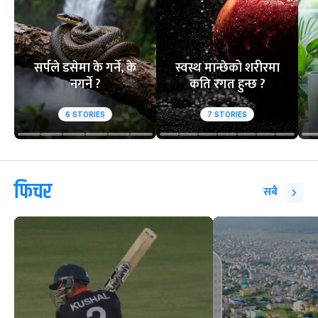
सर्पले डसेमा के गर्ने, के
स्वस्थ मान्छेको शरीरमा
नगर्ने ?
कति रगत हुन्छ ?
6
STORIES
7
STORIES
फिचर
सबै