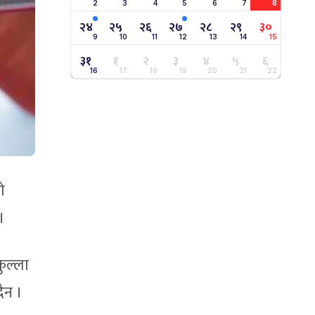
2
3
4
5
6
7
8
२४
२५
२६
२७
२८
२९
३०
9
10
11
12
13
14
15
३१
१
२
३
४
५
६
16
17
18
19
20
21
22
ो
।
कुल्ला
दैन ।