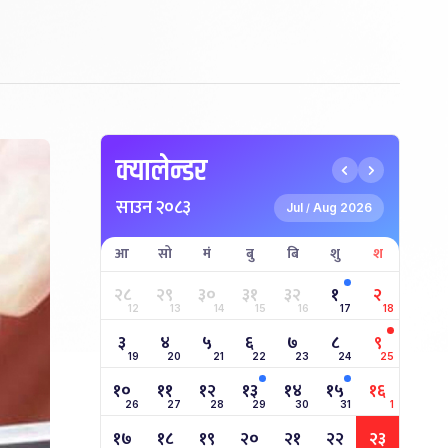
क्यालेन्डर
साउन २०८३
Jul
Aug 2026
/
आ
सो
मं
बु
बि
शु
श
२८
२९
३०
३१
३२
१
२
12
13
14
15
16
17
18
३
४
५
६
७
८
९
19
20
21
22
23
24
25
१०
११
१२
१३
१४
१५
१६
26
27
28
29
30
31
1
१७
१८
१९
२०
२१
२२
२३