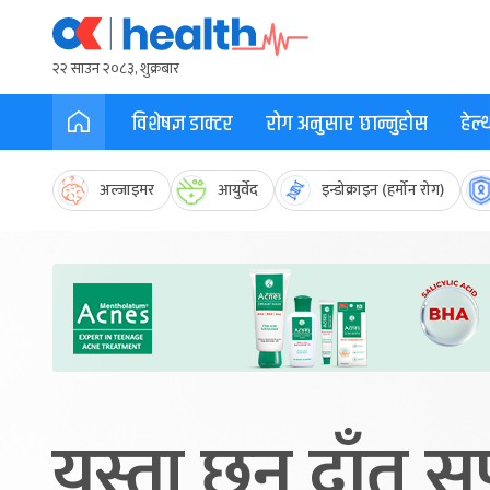
२२ साउन २०८३, शुक्रबार
विशेषज्ञ डाक्टर
रोग अनुसार छान्नुहोस
हेल
अल्जाइमर
आयुर्वेद
इन्डोक्राइन (हर्मोन रोग)
यस्ता छन् दाँत 