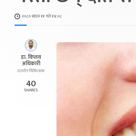
२०८० साउन ११ गते १४:०८
डा. विप्लव
अधिकारी
दन्तरोग चिकित्सक
40
SHARES