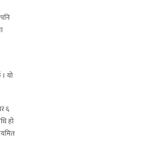
 पनि
मा
 । यो
ार ६
धि हो
नियमित