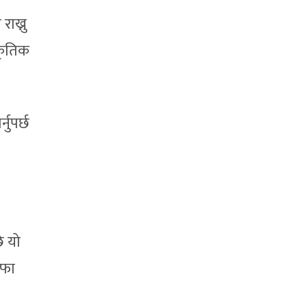
राख्नु
ाकृतिक
नुपर्छ
ि यो
सफा