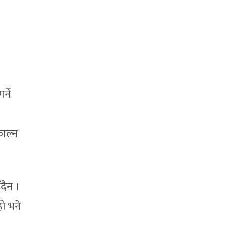
्ने
ाल्न
दैन ।
हो भने