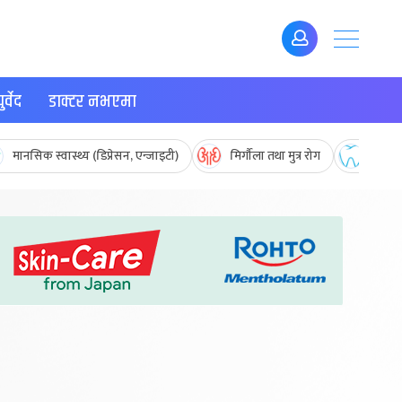
र्वेद
डाक्टर नभएमा
मानसिक स्वास्थ्य (डिप्रेसन, एन्जाइटी)
मिर्गौला तथा मुत्र रोग
मुख तथ