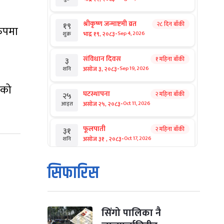
श्रीकृष्ण जन्माष्टमी व्रत
२८ दिन बाँकी
१९
रुपमा
-
भाद्र १९, २०८३
Sep 4, 2026
शुक्र
संविधान दिवस
१ महिना बाँकी
३
-
असोज ३, २०८३
Sep 19, 2026
शनि
एको
घटस्थापना
२ महिना बाँकी
२५
-
असोज २५, २०८३
Oct 11, 2026
आइत
फूलपाती
२ महिना बाँकी
३१
-
असोज ३१ , २०८३
Oct 17, 2026
शनि
कार्तिक सङ्क्रान्ति
२ महिना बाँकी
१
सिफारिस
-
कार्तिक १, २०८३
Oct 18, 2026
आइत
महानवमी
२ महिना बाँकी
३
-
कार्तिक ३, २०८३
Oct 20, 2026
मंगल
सिंगो पालिका नै