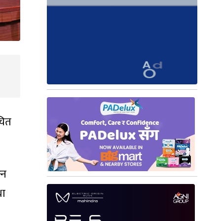
चित
‍न
था