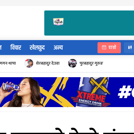
न
विचार
खेलकुद
अन्य
पात्रो
गगन थापा
शेरबहादुर देउवा
पुरबहादुर गुरुङ