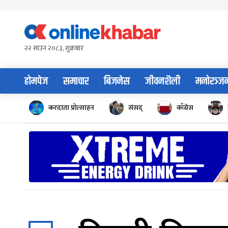
Skip
to
content
२२ साउन २०८३, शुक्रबार
होमपेज
समाचार
बिजनेस
जीवनशैली
मनोरञ्ज
करदाता प्रोत्साहन
संसद्
काँग्रेस