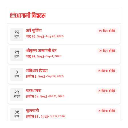
आगामी बिदाहरु
जनै पूर्णिमा
१९ दिन बाँकी
१२
-
भाद्र १२, २०८३
Aug 28, 2026
शुक्र
श्रीकृष्ण जन्माष्टमी व्रत
२६ दिन बाँकी
१९
-
भाद्र १९, २०८३
Sep 4, 2026
शुक्र
संविधान दिवस
१ महिना बाँकी
३
-
असोज ३, २०८३
Sep 19, 2026
शनि
घटस्थापना
२ महिना बाँकी
२५
-
असोज २५, २०८३
Oct 11, 2026
आइत
फूलपाती
२ महिना बाँकी
३१
-
असोज ३१ , २०८३
Oct 17, 2026
शनि