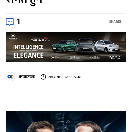
1
SHARES
अनलाइनखबर
२०८० साउन २२ गते १२:३०