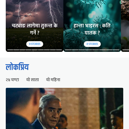
चट्याङ लागेमा तुरुन्त के
हान्ता भाइरस : कति
गर्ने ?
घातक ?
9
STORIES
8
STORIES
लोकप्रिय
२४ घण्टा
यो साता
यो महिना