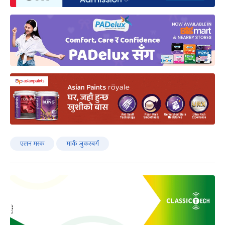
एलन मस्क
मार्क जुकरबर्ग