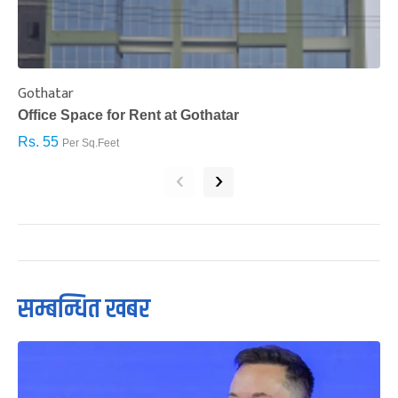
Gothatar
S
Office Space for Rent at Gothatar
H
Rs. 55
R
Per Sq.Feet
‹
›
सम्बन्धित खबर