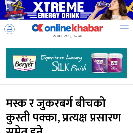
Skip
to
२४ साउन २०८३, आइतबार
content
मस्क र जुकरबर्ग बीचको
कुस्ती पक्का, प्रत्यक्ष प्रसारण
समेत हुने