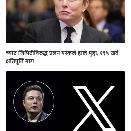
च्याट जिपिटीविरुद्ध एलन मस्कले हाले मुद्दा, १९५ खर्ब
क्षतिपूर्ति माग