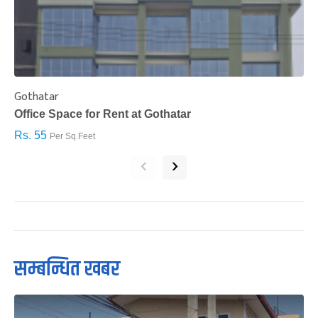
Gothatar
S
Office Space for Rent at Gothatar
H
Rs. 55
R
Per Sq.Feet
‹
›
सम्बन्धित खबर