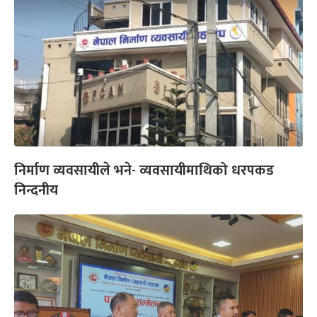
निर्माण व्यवसायीले भने- व्यवसायीमाथिको धरपकड
निन्दनीय