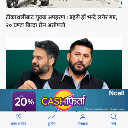
टीकाथलीबाट युवक अपहरण : प्रहरी हौं भन्दै लगेर गए,
२० घण्टा बित्दा छैन अत्तोपत्तो
प्रधानमन्त्री-रास्वपा : बढ्दैछ छटपटी
ताजा अपडेट
ट्रेन्डिङ
प्रोफाइल
सर्च