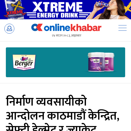
Skip
to
२४ साउन २०८३, आइतबार
content
निर्माण व्यवसायीको
आन्दोलन काठमाडौं केन्द्रित,
सेफ्टी हेल्मेट र ज्याकेट