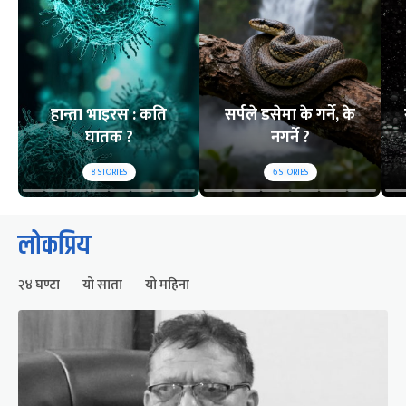
हान्ता भाइरस : कति
सर्पले डसेमा के गर्ने, के
घातक ?
नगर्ने ?
8
STORIES
6
STORIES
लोकप्रिय
२४ घण्टा
यो साता
यो महिना