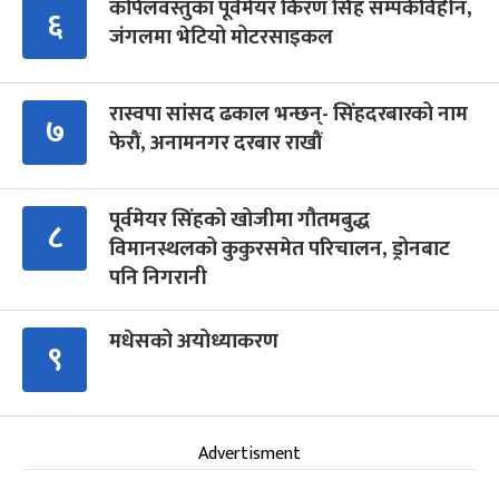
कपिलवस्तुका पूर्वमेयर किरण सिंह सम्पर्कविहीन,
६
जंगलमा भेटियो मोटरसाइकल
रास्वपा सांसद ढकाल भन्छन्- सिंहदरबारको नाम
७
फेरौं, अनामनगर दरबार राखौं
पूर्वमेयर सिंहको खोजीमा गौतमबुद्ध
८
विमानस्थलको कुकुरसमेत परिचालन, ड्रोनबाट
पनि निगरानी
मधेसको अयोध्याकरण
९
Advertisment