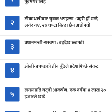
पूर्वमेयर सिंह
टीकाथलीबाट युवक अपहरण : प्रहरी हौं भन्दै
२
लगेर गए, २० घण्टा बित्दा छैन अत्तोपत्तो
प्रधानमन्त्री-रास्वपा : बढ्दैछ छटपटी
३
ओली-प्रचण्डको तीन बुँदेले प्रदेशपिच्छे संकट
४
लन्डनप्रति घट्दो आकर्षण, एक वर्षमा ४ लाख २०
५
हजारले छाडे