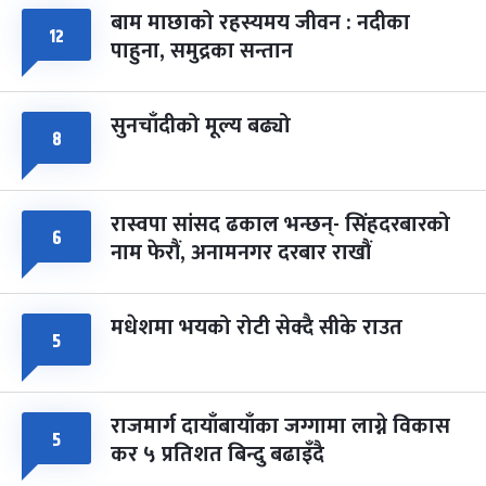
बाम माछाको रहस्यमय जीवन : नदीका
फागुपूर्णिमा
७ महिना बाँकी
८
१२
पाहुना, समुद्रका सन्तान
-
चैत्र ८, २०८३
Mar 22, 2027
सोम
सुनचाँदीको मूल्य बढ्यो
८
रास्वपा सांसद ढकाल भन्छन्- सिंहदरबारको
६
नाम फेरौं, अनामनगर दरबार राखौं
मधेशमा भयको रोटी सेक्दै सीके राउत
५
राजमार्ग दायाँबायाँका जग्गामा लाग्ने विकास
५
कर ५ प्रतिशत बिन्दु बढाइँदै