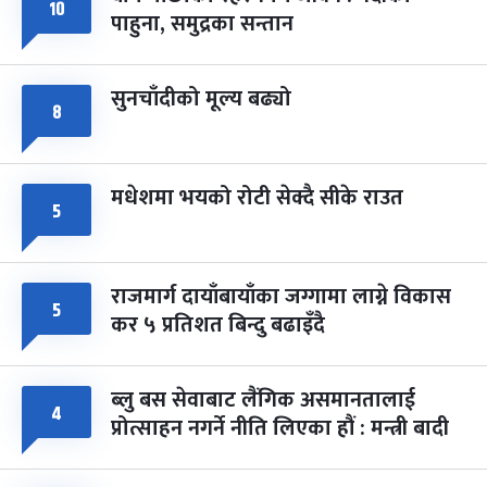
१०
फागुपूर्णिमा
७ महिना बाँकी
८
पाहुना, समुद्रका सन्तान
-
चैत्र ८, २०८३
Mar 22, 2027
सोम
सुनचाँदीको मूल्य बढ्यो
८
मधेशमा भयको रोटी सेक्दै सीके राउत
५
राजमार्ग दायाँबायाँका जग्गामा लाग्ने विकास
५
कर ५ प्रतिशत बिन्दु बढाइँदै
ब्लु बस सेवाबाट लैंगिक असमानतालाई
४
प्रोत्साहन नगर्ने नीति लिएका हौं : मन्त्री बादी