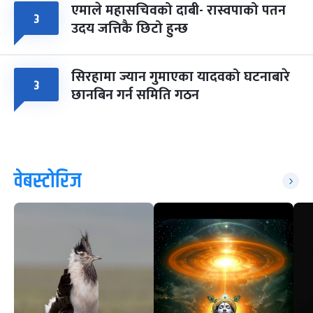
एमाले महासचिवको दाबी- रास्वपाको पतन
३
उदय जत्तिकै छिटो हुन्छ
सिरहामा ज्यान गुमाएका यादवको घटनाबारे
३
छानबिन गर्न समिति गठन
वेबस्टोरिज