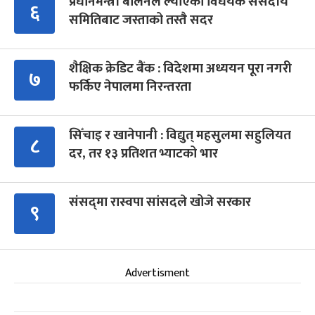
प्रधानमन्त्री बालेनले ल्याएको विधेयक संसदीय
६
समितिबाट जस्ताको तस्तै सदर
शैक्षिक क्रेडिट बैंक : विदेशमा अध्ययन पूरा नगरी
७
फर्किए नेपालमा निरन्तरता
सिँचाइ र खानेपानी : विद्युत् महसुलमा सहुलियत
८
दर, तर १३ प्रतिशत भ्याटको भार
संसद्‍मा रास्वपा सांसदले खोजे सरकार
९
Advertisment