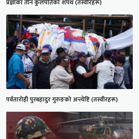
प्रज्ञाका तीन कुलपतिको शपथ (तस्वीरहरू)
पर्वतारोही पुरबहादुर गुरुङको अन्त्येष्टि (तस्वीरहरू)