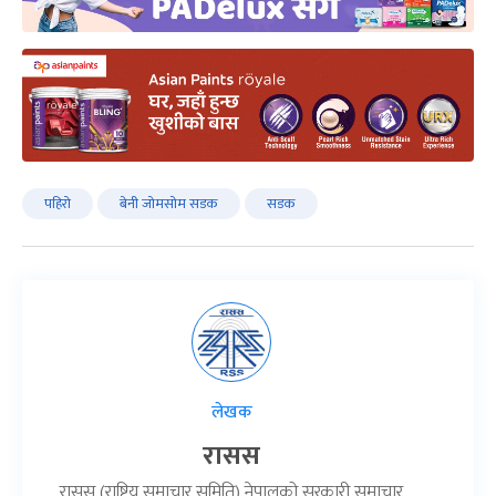
पहिरो
बेनी जोमसोम सडक
सडक
लेखक
रासस
रासस (राष्ट्रिय समाचार समिति) नेपालको सरकारी समाचार