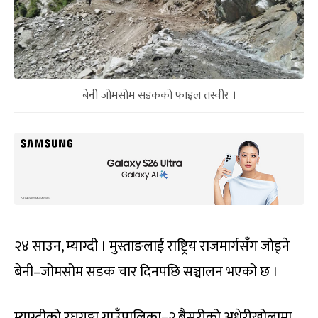
बेनी जोमसोम सडकको फाइल तस्वीर ।
२४ साउन, म्याग्दी । मुस्ताङलाई राष्ट्रिय राजमार्गसँग जोड्ने
बेनी–जोमसोम सडक चार दिनपछि सञ्चालन भएको छ ।
म्याग्दीको रघुगङ्गा गाउँपालिका–२ बैसरीको अधेरीखोलामा