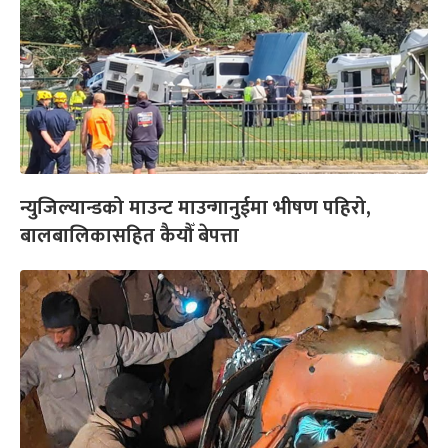
न्युजिल्यान्डको माउन्ट माउन्गानुईमा भीषण पहिरो,
बालबालिकासहित कैयौँ बेपत्ता