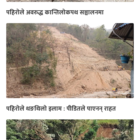
पहिरोले अवरुद्ध कान्तिलोकपथ सञ्चालनमा
पहिरोले थङथिलो इलाम : पीडितले पाएनन् राहत