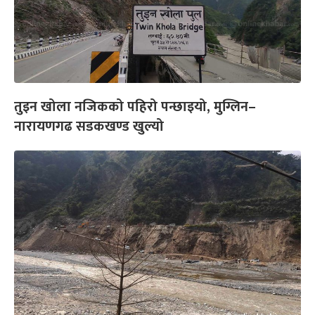
तुइन खोला नजिकको पहिरो पन्छाइयो, मुग्लिन–
नारायणगढ सडकखण्ड खुल्यो