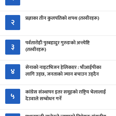
प्रज्ञाका तीन कुलपतिको शपथ (तस्वीरहरू)
२
पर्वतारोही पुरबहादुर गुरुङको अन्त्येष्टि
३
(तस्वीरहरू)
सेनाको नाइटभिजन हेलिकप्टर : भीआईपीका
४
लागि उड्छ, जनताको ज्यान बचाउन उड्दैन
कांग्रेस संस्थापन इतर समूहको राष्ट्रिय भेलालाई
५
देउवाले सम्बोधन गर्ने