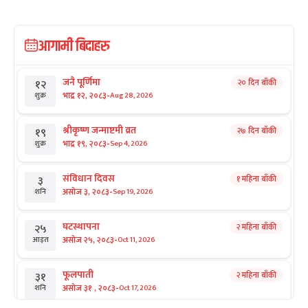
आगामी बिदाहरु
जनै पूर्णिमा
२० दिन बाँकी
१२
-
भाद्र १२, २०८३
Aug 28, 2026
शुक्र
श्रीकृष्ण जन्माष्टमी व्रत
२७ दिन बाँकी
१९
-
भाद्र १९, २०८३
Sep 4, 2026
शुक्र
संविधान दिवस
१ महिना बाँकी
३
-
असोज ३, २०८३
Sep 19, 2026
शनि
घटस्थापना
२ महिना बाँकी
२५
-
असोज २५, २०८३
Oct 11, 2026
आइत
फूलपाती
२ महिना बाँकी
३१
-
असोज ३१ , २०८३
Oct 17, 2026
शनि