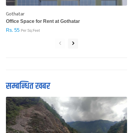
Gothatar
S
Office Space for Rent at Gothatar
H
Rs. 55
R
Per Sq.Feet
‹
›
सम्बन्धित खबर