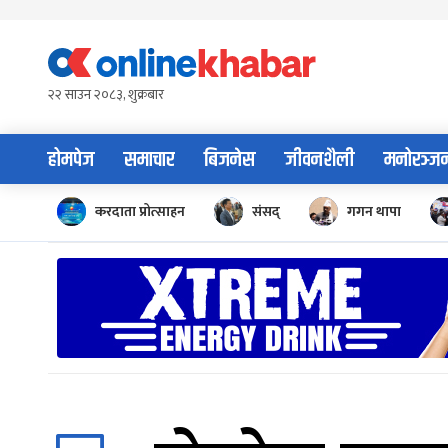
Skip
to
content
२२ साउन २०८३, शुक्रबार
होमपेज
समाचार
बिजनेस
जीवनशैली
मनोरञ्ज
करदाता प्रोत्साहन
संसद्
गगन थापा