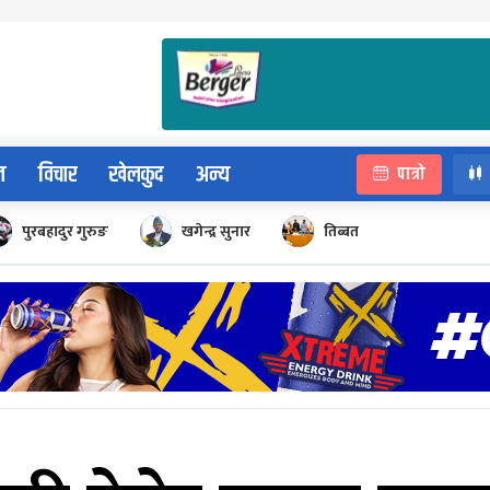
न
विचार
खेलकुद
अन्य
पात्रो
पुरबहादुर गुरुङ
खगेन्द्र सुनार
तिब्बत