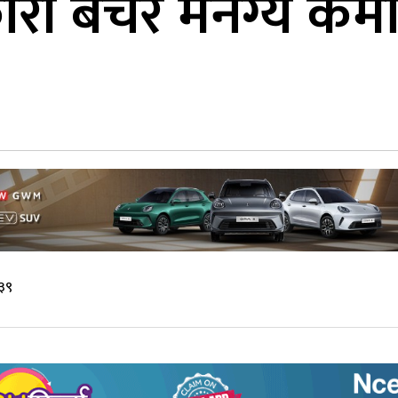
री बेचेर मनग्य कमा
३९