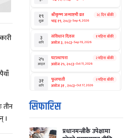
श्रीकृष्ण जन्माष्टमी व्रत
२८ दिन बाँकी
१९
-
भाद्र १९, २०८३
Sep 4, 2026
शुक्र
रकारी
संविधान दिवस
१ महिना बाँकी
३
-
असोज ३, २०८३
Sep 19, 2026
शनि
घटस्थापना
२ महिना बाँकी
२५
-
असोज २५, २०८३
Oct 11, 2026
आइत
ैयाँ
फूलपाती
२ महिना बाँकी
३१
-
असोज ३१ , २०८३
Oct 17, 2026
शनि
कार्तिक सङ्क्रान्ति
२ महिना बाँकी
१
सिफारिस
यः तीन
-
कार्तिक १, २०८३
Oct 18, 2026
आइत
न् ।
महानवमी
२ महिना बाँकी
३
-
कार्तिक ३, २०८३
Oct 20, 2026
मंगल
प्रधानमन्त्रीकै उपेक्षामा