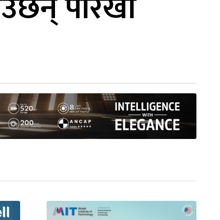
उँछन् पौरखी