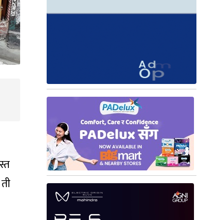
स्त
 ती