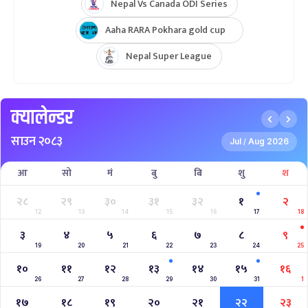
Hongkong Quadrangular T20I Series
AFGHANISTAN U19 TOUR OF NEPAL 2025
Nepal Super League 2025
INTERNATIONAL WOMENS CHAMPIONSHIP 2025
AAHA RARA Pokhara Gold Cup 2025
NPL- NEPAL PREMIER LEAGUE (2024)
West Indies A Tour to Nepal 2024
Nepal Tri-Nation T20I Series (2024)
2023–2027 ICC Cricket World Cup League 2
Nepal Vs Canada ODI Series
Aaha RARA Pokhara gold cup
Nepal Super League