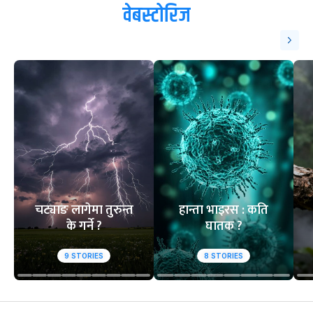
ट्रेन्डिङ
१
२
आसिफको १४औं ओडीआई
घरेलु मैदानमा नेप
अर्धशतक
स्तब्ध
वेबस्टोरिज