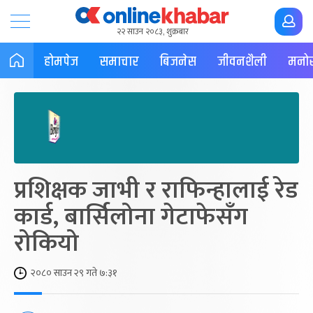
२२ साउन २०८३, शुक्रबार
होमपेज
समाचार
बिजनेस
जीवनशैली
मनोर
प्रशिक्षक जाभी र राफिन्हालाई रेड
कार्ड, बार्सिलोना गेटाफेसँग
रोकियो
२०८० साउन २९ गते ७:३१