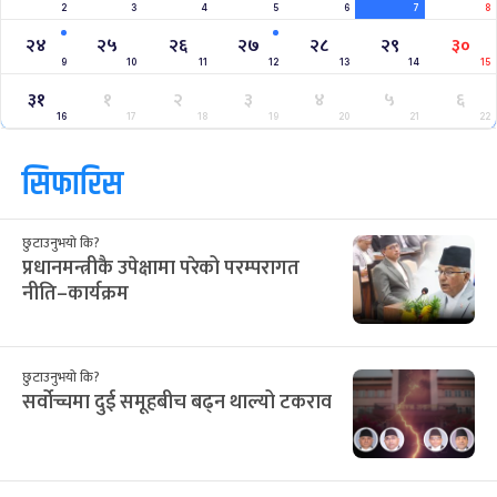
क्यालेन्डर
साउन २०८३
Jul
Aug 2026
/
आ
सो
मं
बु
बि
शु
श
२८
२९
३०
३१
३२
१
२
12
13
14
15
16
17
18
३
४
५
६
७
८
९
19
20
21
22
23
24
25
१०
११
१२
१३
१४
१५
१६
26
27
28
29
30
31
1
१७
१८
१९
२०
२१
२२
२३
2
3
4
5
6
7
8
२४
२५
२६
२७
२८
२९
३०
9
10
11
12
13
14
15
३१
१
२
३
४
५
६
16
17
18
19
20
21
22