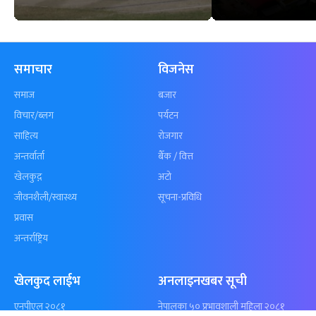
कुशल भुर्तेलको
अन्योलमा दशौँ र
अर्धशतकमा नेपालले
खेलकुद : गण्
बराबरी गर्‍यो टी–२०
पठाएको झण्डा
शृंखला
पुगेन
समाचार
विजनेस