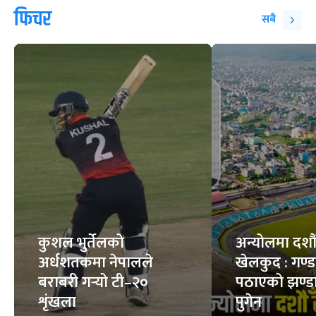
चट्याङ लागेमा तुरुन्त
हान्ता भाइरस : कति
के गर्ने ?
घातक ?
9
STORIES
8
STORIES
फिचर
सबै