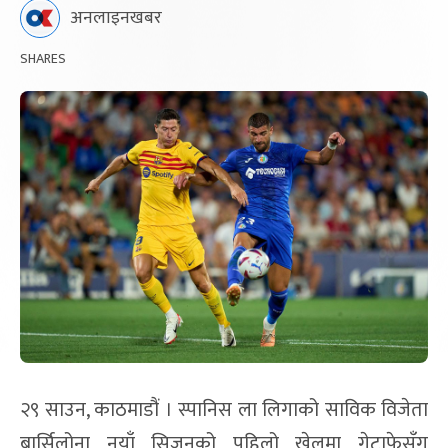
अनलाइनखबर
SHARES
२९ साउन, काठमाडौं । स्पानिस ला लिगाको साविक विजेता
बार्सिलोना नयाँ सिजनको पहिलो खेलमा गेटाफेसँग