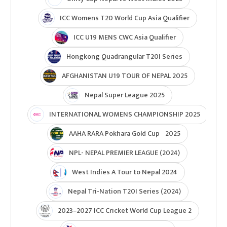
ICC Women’s Under-19 T20 World Cup 2025
U19 Women\'s World Cup warmup
ICC Men T20 World Cup 2024
IPL 2024
Under Lights T20I Series 2026
ICC Womens T20 World Cup Global Qualifier 2026
NPL- Nepal Premier League 2025
ICC T20 World Cup Asia & East Asia-Pacific Qualifier
ICC T20 World Cup Asia-EAP Qaulifier 2025
Unity Cup Nepal vs West Indies 2025
ICC Womens T20 World Cup Asia Qualifier
ICC U19 MENS CWC Asia Qualifier