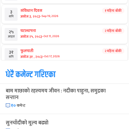
राष्ट्रिय समाचार
छिमेकसँग सीमा समस्या संवादबाटै समाधान
गर्ने सरकारी सन्देश
आगामी बिदाहरु
जनै पूर्णिमा
२१ दिन बाँकी
१२
-
भाद्र १२, २०८३
Aug 28, 2026
शुक्र
श्रीकृष्ण जन्माष्टमी व्रत
२८ दिन बाँकी
१९
-
भाद्र १९, २०८३
Sep 4, 2026
शुक्र
संविधान दिवस
१ महिना बाँकी
३
-
असोज ३, २०८३
Sep 19, 2026
शनि
घटस्थापना
२ महिना बाँकी