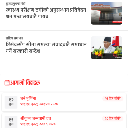
सिफारिस
छुटाउनुभयो कि?
प्रधानमन्त्रीकै उपेक्षामा परेको परम्परागत
नीति–कार्यक्रम
छुटाउनुभयो कि?
सर्वोच्चमा दुई समूहबीच बढ्न थाल्यो टकराव
छुटाउनुभयो कि?
स्वास्थ्य परीक्षण ठगीको अनुसन्धान प्रतिवेदन
श्रम मन्त्रालयबाटै गायब