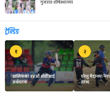
फिफा विश्वकप २०२६ का लागि
स्वीडेनको टोली घोषणा
रियल मड्रिडको प्रशिक्षकमा मोउरिन्होको
चर्चा, वार्ता अन्तिम चरणमा
हैदराबादमाथि शानदार जित निकाल्दै
गुजरात शीर्षस्थानमा