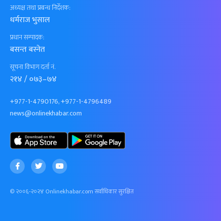
अध्यक्ष तथा प्रबन्ध निर्देशक:
धर्मराज भुसाल
प्रधान सम्पादक:
बसन्त बस्नेत
सूचना विभाग दर्ता नं.
२१४ / ०७३–७४
+977-1-4790176, +977-1-4796489
news@onlinekhabar.com
© २००६-२०२४ Onlinekhabar.com सर्वाधिकार सुरक्षित