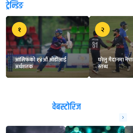
ट्रेन्डिङ
१
२
आसिफको १४औं ओडीआई
घरेलु मैदानमा नेप
अर्धशतक
स्तब्ध
वेबस्टोरिज