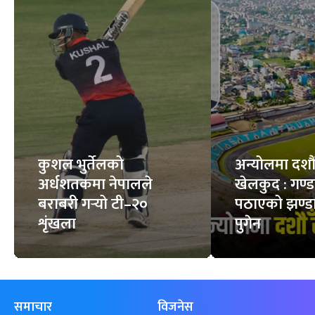
कुशल भुर्तेलको
अन्योलमा दशौँ र
अर्धशतकमा नेपालले
खेलकुद : गण्
बराबरी गर्‍यो टी–२०
पठाएको झण्डा
शृंखला
पुगेन
समाचार
विजनेस