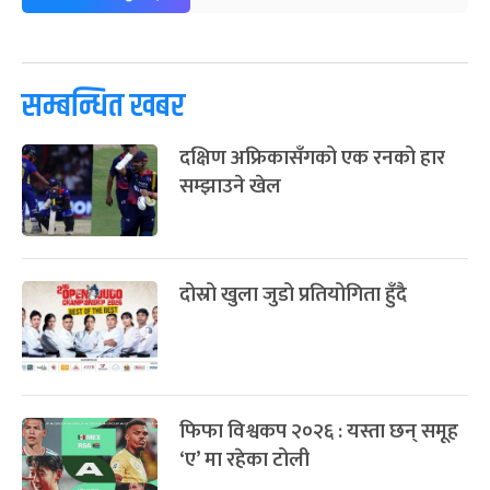
-
फाल्गुन २५, २०८३
Mar 9, 2027
मंगल
पूर्णिमा व्रत
७ महिना बाँकी
७
-
चैत्र ७, २०८३
Mar 21, 2027
आइत
सम्बन्धित खबर
फागुपूर्णिमा
७ महिना बाँकी
८
दक्षिण अफ्रिकासँगको एक रनको हार
-
चैत्र ८, २०८३
Mar 22, 2027
सोम
सम्झाउने खेल
दोस्रो खुला जुडो प्रतियोगिता हुँदै
फिफा विश्वकप २०२६ : यस्ता छन् समूह
‘ए’ मा रहेका टोली