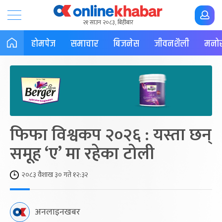
२१ साउन २०८३, बिहीबार
होमपेज
समाचार
बिजनेस
जीवनशैली
मनोर
फिफा विश्वकप २०२६ : यस्ता छन्
समूह ‘ए’ मा रहेका टोली
२०८३ वैशाख ३० गते १२:३२
अनलाइनखबर