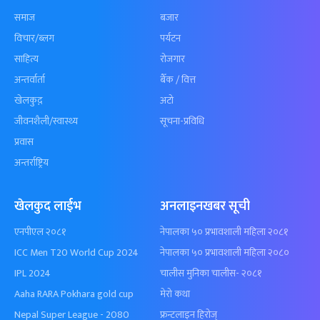
समाज
बजार
विचार/ब्लग
पर्यटन
साहित्य
रोजगार
अन्तर्वार्ता
बैँक / वित्त
खेलकुद़़
अटो
जीवनशैली/स्वास्थ्य
सूचना-प्रविधि
प्रवास
अन्तर्राष्ट्रिय
खेलकुद लाईभ
अनलाइनखबर सूची
एनपीएल २०८१
नेपालका ५० प्रभावशाली महिला २०८१
ICC Men T20 World Cup 2024
नेपालका ५० प्रभावशाली महिला २०८०
IPL 2024
चालीस मुनिका चालीस- २०८१
Aaha RARA Pokhara gold cup
मेरो कथा
Nepal Super League - 2080
फ्रन्टलाइन हिरोज्