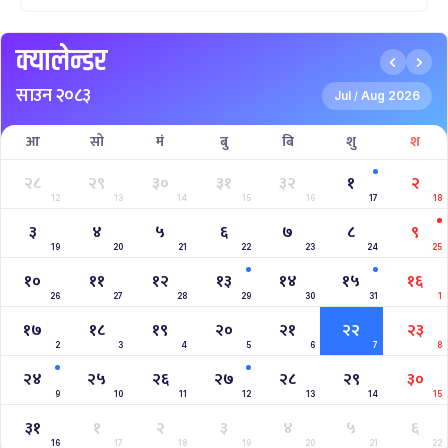
क्यालेन्डर
साउन २०८३
Jul
Aug 2026
/
आ
सो
मं
बु
बि
शु
श
२८
२९
३०
३१
३२
१
२
12
13
14
15
16
17
18
३
४
५
६
७
८
९
19
20
21
22
23
24
25
१०
११
१२
१३
१४
१५
१६
26
27
28
29
30
31
1
१७
१८
१९
२०
२१
२२
२३
2
3
4
5
6
7
8
२४
२५
२६
२७
२८
२९
३०
9
10
11
12
13
14
15
३१
१
२
३
४
५
६
16
17
18
19
20
21
22