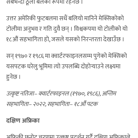
सबैभन्दा ठूलो बलका रूपमा रहनेछ ।
उत्तर अमेरिकी फुटबलमा सधैं बलियो मानिने मेक्सिकोको
टोलीमा अनुभव र गति दुवै छन् । विश्वकपमा यो टोलीको यो
१८औं सहभागिता हो, जसले यसको निरन्तरता देखाउँछ ।
सन् १९७० र १९८६ मा क्वार्टरफाइनलसम्म पुगेको मेक्सिको
यसपटक घरेलु भूमिमा त्यो उपलब्धि दोहोर्‍याउने लक्ष्यमा
हुनेछ ।
उत्कृष्ट नतिजा– क्वार्टरफाइनल (१९७०, १९८६), अन्तिम
सहभागिता– २०२२, सहभागिता– १८औं पटक
दक्षिण अफ्रिका
अफ्रिकी छनोट चरणमा उत्कृष्ट प्रदर्शन गर्दै दक्षिण अफ्रिकाले