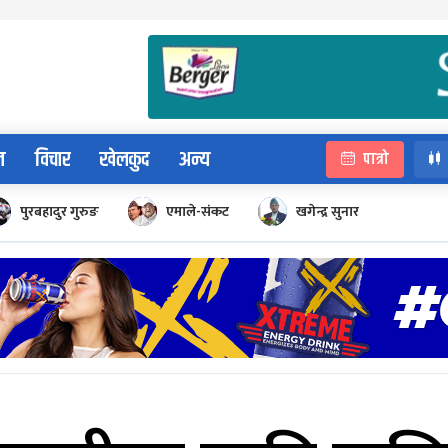
न
विचार
खेलकुद
अन्य
पात्रो
पुरबहादुर गुरुङ
एमाले-संकट
खगेन्द्र सुनार