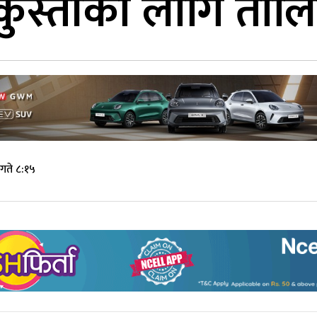
कुस्तीका लागि तालिम
गते ८:१५