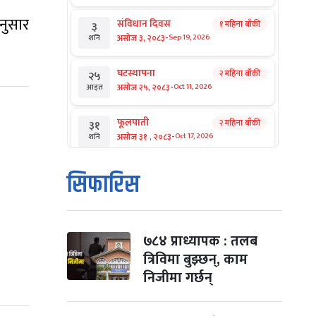
नुसार
संविधान दिवस
१ महिना बाँकी
३
-
असोज ३, २०८३
Sep 19, 2026
शनि
घटस्थापना
२ महिना बाँकी
२५
-
असोज २५, २०८३
Oct 11, 2026
आइत
फूलपाती
२ महिना बाँकी
३१
-
असोज ३१ , २०८३
Oct 17, 2026
शनि
कार्तिक सङ्क्रान्ति
२ महिना बाँकी
१
सिफारिस
-
कार्तिक १, २०८३
Oct 18, 2026
आइत
महानवमी
२ महिना बाँकी
३
-
कार्तिक ३, २०८३
Oct 20, 2026
मंगल
७८४ प्राध्यापक : तलब
त्रिविमा बुझ्छन्, काम
विजयादशमी
२ महिना बाँकी
४
निजीमा गर्छन्
-
कार्तिक ४, २०८३
Oct 21, 2026
बुध