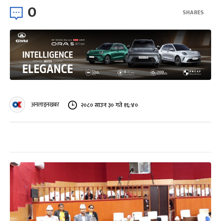
0
SHARES
अनलाइनखबर
२०८० साउन ३० गते १६:४०