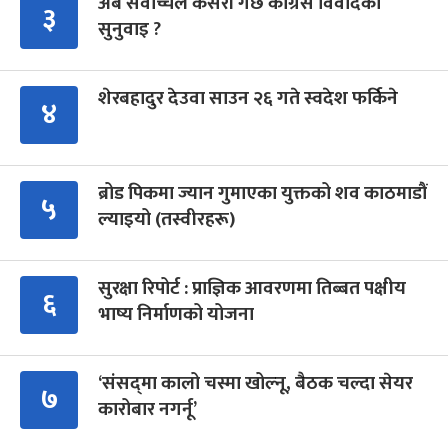
अब सर्वोच्चले कसरी गर्छ कांग्रेस विवादको
३
सुनुवाइ ?
शेरबहादुर देउवा साउन २६ गते स्वदेश फर्किने
४
ब्रोड पिकमा ज्यान गुमाएका युक्तको शव काठमाडौं
५
ल्याइयो (तस्वीरहरू)
सुरक्षा रिपोर्ट : प्राज्ञिक आवरणमा तिब्बत पक्षीय
६
भाष्य निर्माणको योजना
‘संसद्‍मा कालो चस्मा खोल्नू, बैठक चल्दा सेयर
७
कारोबार नगर्नू’