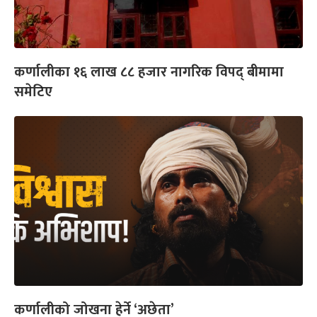
कर्णालीका १६ लाख ८८ हजार नागरिक विपद् बीमामा
समेटिए
कर्णालीको जोखना हेर्ने ‘अछेता’