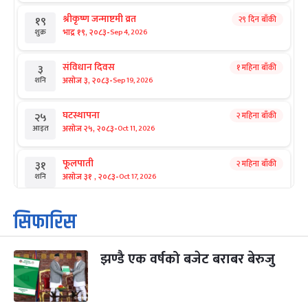
श्रीकृष्ण जन्माष्टमी व्रत
२९ दिन बाँकी
१९
-
भाद्र १९, २०८३
Sep 4, 2026
शुक्र
संविधान दिवस
१ महिना बाँकी
३
-
असोज ३, २०८३
Sep 19, 2026
शनि
घटस्थापना
२ महिना बाँकी
२५
-
असोज २५, २०८३
Oct 11, 2026
आइत
फूलपाती
२ महिना बाँकी
३१
-
असोज ३१ , २०८३
Oct 17, 2026
शनि
कार्तिक सङ्क्रान्ति
२ महिना बाँकी
१
सिफारिस
-
कार्तिक १, २०८३
Oct 18, 2026
आइत
झण्डै एक वर्षको बजेट बराबर बेरुजु
महानवमी
२ महिना बाँकी
३
-
कार्तिक ३, २०८३
Oct 20, 2026
मंगल
विजयादशमी
२ महिना बाँकी