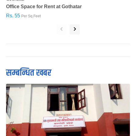
Office Space for Rent at Gothatar
H
Rs. 55
R
Per Sq.Feet
‹
›
सम्बन्धित खबर