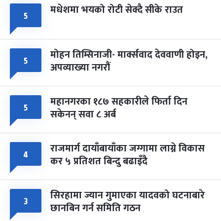
मधेशमा भयको रोटी सेक्दै सीके राउत
५
मोहन तिम्सिनाजी- मार्क्सवाद देववाणी होइन,
५
अपव्याख्या नगरौं
महानगरका १८७ सहकारीले फिर्ता दिन
५
सकेनन् सवा ८ अर्ब
राजमार्ग दायाँबायाँका जग्गामा लाग्ने विकास
४
कर ५ प्रतिशत बिन्दु बढाइँदै
सिरहामा ज्यान गुमाएका यादवको घटनाबारे
३
छानबिन गर्न समिति गठन