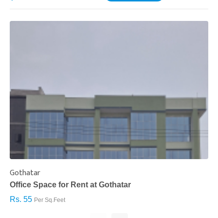
Gothatar
S
Office Space for Rent at Gothatar
H
Rs. 55
R
Per Sq.Feet