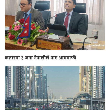
कतारमा ३ जना नेपालीले पाए आममाफी