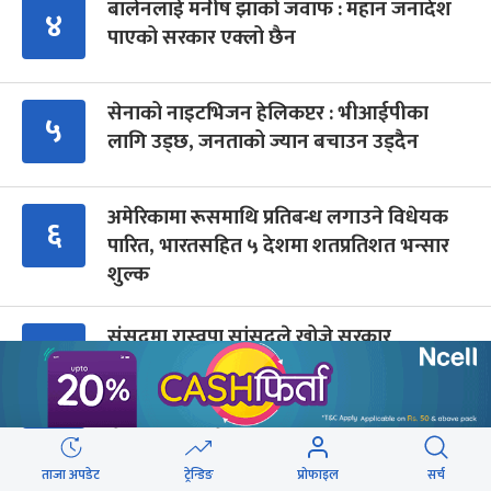
बालेनलाई मनीष झाको जवाफ : महान जनादेश
४
पाएको सरकार एक्लो छैन
सेनाको नाइटभिजन हेलिकप्टर : भीआईपीका
५
लागि उड्छ, जनताको ज्यान बचाउन उड्दैन
अमेरिकामा रूसमाथि प्रतिबन्ध लगाउने विधेयक
६
पारित, भारतसहित ५ देशमा शतप्रतिशत भन्सार
शुल्क
संसद्‍मा रास्वपा सांसदले खोजे सरकार
७
शैक्षिक क्रेडिट बैंक : विदेशमा अध्ययन पूरा नगरी
८
फर्किए नेपालमा निरन्तरता
ताजा अपडेट
ट्रेन्डिङ
प्रोफाइल
सर्च