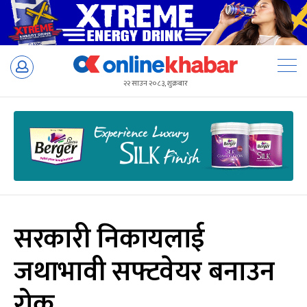
Skip
to
२२ साउन २०८३, शुक्रबार
content
सरकारी निकायलाई
जथाभावी सफ्टवेयर बनाउन
रोक