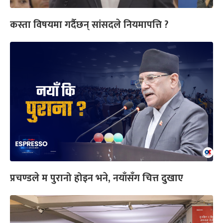
कस्ता विषयमा गर्दैछन् सांसदले नियमापत्ति ?
प्रचण्डले म पुरानो होइन भने, नयाँसँग चित्त दुखाए