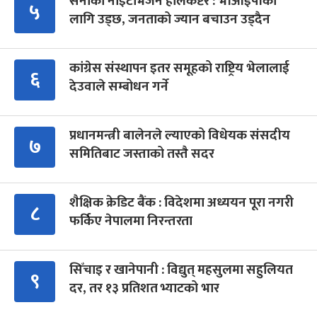
सेनाको नाइटभिजन हेलिकप्टर : भीआईपीका
५
लागि उड्छ, जनताको ज्यान बचाउन उड्दैन
कांग्रेस संस्थापन इतर समूहको राष्ट्रिय भेलालाई
६
देउवाले सम्बोधन गर्ने
प्रधानमन्त्री बालेनले ल्याएको विधेयक संसदीय
७
समितिबाट जस्ताको तस्तै सदर
शैक्षिक क्रेडिट बैंक : विदेशमा अध्ययन पूरा नगरी
८
फर्किए नेपालमा निरन्तरता
सिँचाइ र खानेपानी : विद्युत् महसुलमा सहुलियत
९
दर, तर १३ प्रतिशत भ्याटको भार