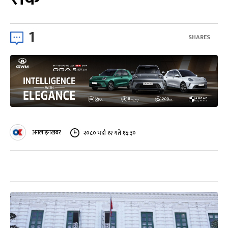
1
SHARES
अनलाइनखबर
२०८० भदौ १२ गते १६:३०