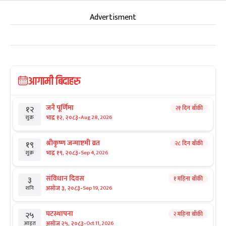
Advertisment
आगामी बिदाहरु
जनै पूर्णिमा
२१ दिन बाँकी
१२
-
भाद्र १२, २०८३
Aug 28, 2026
शुक्र
श्रीकृष्ण जन्माष्टमी व्रत
२८ दिन बाँकी
१९
-
भाद्र १९, २०८३
Sep 4, 2026
शुक्र
संविधान दिवस
१ महिना बाँकी
३
-
असोज ३, २०८३
Sep 19, 2026
शनि
घटस्थापना
२ महिना बाँकी
२५
-
असोज २५, २०८३
Oct 11, 2026
आइत