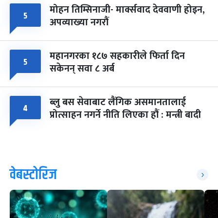
मोहन तिम्सिनाजी- मार्क्सवाद देववाणी होइन,
५
अपव्याख्या नगरौं
महानगरका १८७ सहकारीले फिर्ता दिन
५
सकेनन् सवा ८ अर्ब
ब्लु बस सेवाबाट लैंगिक असमानतालाई
४
प्रोत्साहन नगर्ने नीति लिएका हौं : मन्त्री बादी
वेबस्टोरिज