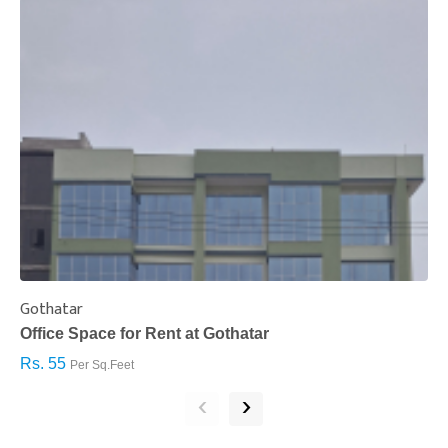
Gothatar
S
Office Space for Rent at Gothatar
H
Rs. 55
R
Per Sq.Feet
‹
›