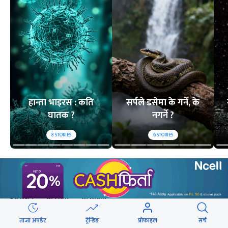
हान्ता भाइरस : कति
सर्पले डसेमा के गर्ने, के
घातक ?
नगर्ने ?
8
STORIES
6
STORIES
लोकप्रिय
२४ घण्टा
यो साता
यो महिना
ताजा अपडेट
ट्रेन्डिङ
प्रोफाइल
सर्च