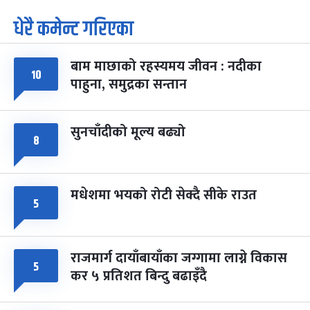
धेरै कमेन्ट गरिएका
पूर्णिमा व्रत
७ महिना बाँकी
७
-
चैत्र ७, २०८३
Mar 21, 2027
आइत
बाम माछाको रहस्यमय जीवन : नदीका
फागुपूर्णिमा
७ महिना बाँकी
८
१०
पाहुना, समुद्रका सन्तान
-
चैत्र ८, २०८३
Mar 22, 2027
सोम
सुनचाँदीको मूल्य बढ्यो
८
मधेशमा भयको रोटी सेक्दै सीके राउत
५
राजमार्ग दायाँबायाँका जग्गामा लाग्ने विकास
५
कर ५ प्रतिशत बिन्दु बढाइँदै