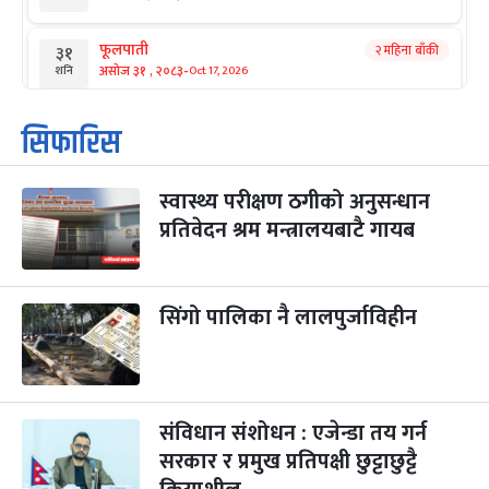
फूलपाती
२ महिना बाँकी
३१
-
असोज ३१ , २०८३
Oct 17, 2026
शनि
कार्तिक सङ्क्रान्ति
२ महिना बाँकी
१
सिफारिस
-
कार्तिक १, २०८३
Oct 18, 2026
आइत
स्वास्थ्य परीक्षण ठगीको अनुसन्धान
महानवमी
२ महिना बाँकी
३
-
प्रतिवेदन श्रम मन्त्रालयबाटै गायब
कार्तिक ३, २०८३
Oct 20, 2026
मंगल
विजयादशमी
२ महिना बाँकी
४
-
कार्तिक ४, २०८३
Oct 21, 2026
बुध
सिंगो पालिका नै लालपुर्जाविहीन
पापा‌ङ्कुशा एकादशी व्रत
२ महिना बाँकी
५
-
कार्तिक ५, २०८३
Oct 22, 2026
बिहि
संविधान संशोधन : एजेन्डा तय गर्न
कुकुर तिहार
३ महिना बाँकी
२२
-
कार्तिक २२, २०८३
सरकार र प्रमुख प्रतिपक्षी छुट्टाछुट्टै
Nov 8, 2026
आइत