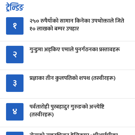
ट्रेन्डिङ
२५० रुपैयाँको सामान किनेका उपभोक्ताले जिते
१
१० लाखको बम्पर उपहार
गुन्डुमा अड्किए एमाले पुनर्गठनका प्रस्तावहरू
२
प्रज्ञाका तीन कुलपतिको शपथ (तस्वीरहरू)
३
पर्वतारोही पुरबहादुर गुरुङको अन्त्येष्टि
४
(तस्वीरहरू)