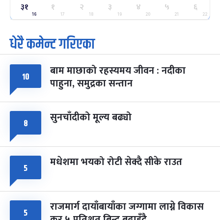
३१
१
२
३
४
५
६
ग्याल्पो ल्होसार
७ महिना बाँकी
२५
-
16
17
18
19
20
21
22
फाल्गुन २५, २०८३
Mar 9, 2027
मंगल
धेरै कमेन्ट गरिएका
पूर्णिमा व्रत
७ महिना बाँकी
७
-
चैत्र ७, २०८३
Mar 21, 2027
आइत
बाम माछाको रहस्यमय जीवन : नदीका
१०
फागुपूर्णिमा
७ महिना बाँकी
८
पाहुना, समुद्रका सन्तान
-
चैत्र ८, २०८३
Mar 22, 2027
सोम
सुनचाँदीको मूल्य बढ्यो
८
मधेशमा भयको रोटी सेक्दै सीके राउत
५
राजमार्ग दायाँबायाँका जग्गामा लाग्ने विकास
५
कर ५ प्रतिशत बिन्दु बढाइँदै