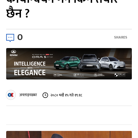
छैन ?
0
SHARES
अनलाइनखबर
२०८० भदौ १५ गते १९:१८