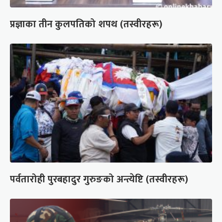
प्रज्ञाका तीन कुलपतिको शपथ (तस्वीरहरू)
पर्वतारोही पुरबहादुर गुरुङको अन्त्येष्टि (तस्वीरहरू)