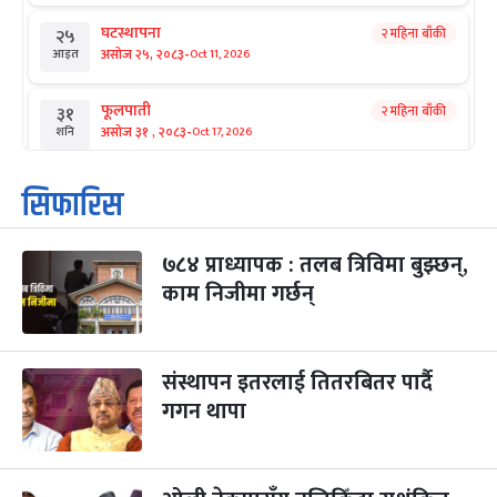
घटस्थापना
२ महिना बाँकी
२५
-
असोज २५, २०८३
Oct 11, 2026
आइत
फूलपाती
२ महिना बाँकी
३१
-
असोज ३१ , २०८३
Oct 17, 2026
शनि
कार्तिक सङ्क्रान्ति
२ महिना बाँकी
१
सिफारिस
-
कार्तिक १, २०८३
Oct 18, 2026
आइत
७८४ प्राध्यापक : तलब त्रिविमा बुझ्छन्,
महानवमी
२ महिना बाँकी
३
-
काम निजीमा गर्छन्
कार्तिक ३, २०८३
Oct 20, 2026
मंगल
विजयादशमी
२ महिना बाँकी
४
-
कार्तिक ४, २०८३
Oct 21, 2026
बुध
संस्थापन इतरलाई तितरबितर पार्दै
गगन थापा
पापा‌ङ्कुशा एकादशी व्रत
२ महिना बाँकी
५
-
कार्तिक ५, २०८३
Oct 22, 2026
बिहि