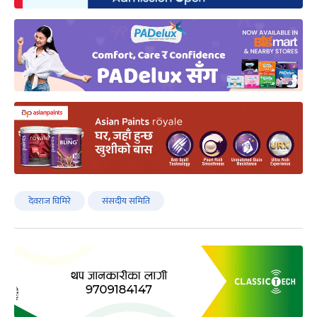
देवराज घिमिरे
संसदीय समिति