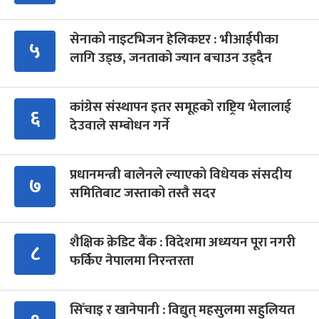
सेनाको नाइटभिजन हेलिकप्टर : भीआईपीका
५
लागि उड्छ, जनताको ज्यान बचाउन उड्दैन
कांग्रेस संस्थापन इतर समूहको राष्ट्रिय भेलालाई
६
देउवाले सम्बोधन गर्ने
प्रधानमन्त्री बालेनले ल्याएको विधेयक संसदीय
७
समितिबाट जस्ताको तस्तै सदर
शैक्षिक क्रेडिट बैंक : विदेशमा अध्ययन पूरा नगरी
८
फर्किए नेपालमा निरन्तरता
सिँचाइ र खानेपानी : विद्युत् महसुलमा सहुलियत