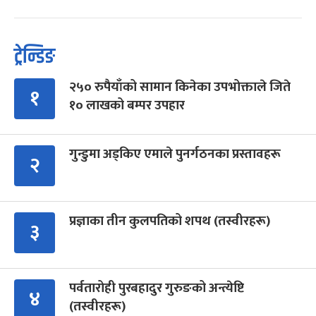
ट्रेन्डिङ
२५० रुपैयाँको सामान किनेका उपभोक्ताले जिते
१
१० लाखको बम्पर उपहार
गुन्डुमा अड्किए एमाले पुनर्गठनका प्रस्तावहरू
२
प्रज्ञाका तीन कुलपतिको शपथ (तस्वीरहरू)
३
पर्वतारोही पुरबहादुर गुरुङको अन्त्येष्टि
४
(तस्वीरहरू)