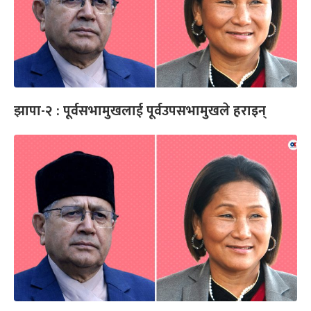
झापा-२ : पूर्वसभामुखलाई पूर्वउपसभामुखले हराइन्