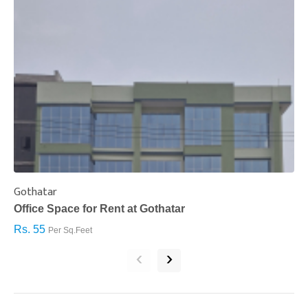
Gothatar
S
Office Space for Rent at Gothatar
H
Rs. 55
R
Per Sq.Feet
‹
›