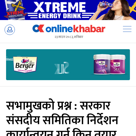
Skip
to
२३ साउन २०८३, शनिबार
content
सभामुखको प्रश्न : सरकार
संसदीय समितिका निर्देशन
कार्यान्वयन गर्न किन तयार