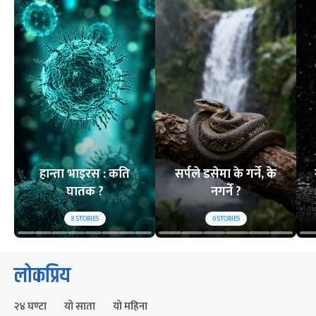
हान्ता भाइरस : कति
सर्पले डसेमा के गर्ने, के
घातक ?
नगर्ने ?
8
STORIES
6
STORIES
लोकप्रिय
२४ घण्टा
यो साता
यो महिना