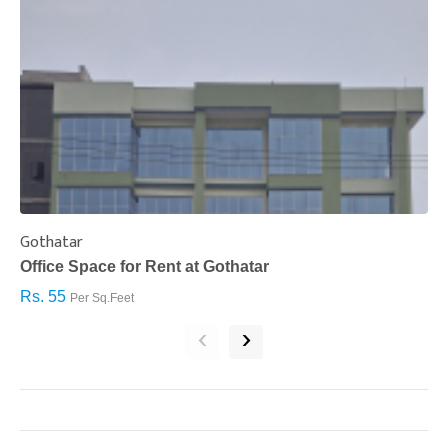
Gothatar
S
Office Space for Rent at Gothatar
H
Rs. 55
R
Per Sq.Feet
‹
›