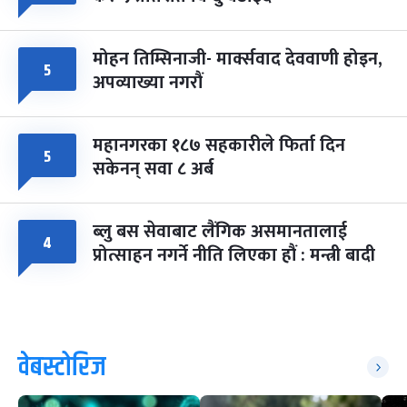
मोहन तिम्सिनाजी- मार्क्सवाद देववाणी होइन,
५
अपव्याख्या नगरौं
महानगरका १८७ सहकारीले फिर्ता दिन
५
सकेनन् सवा ८ अर्ब
ब्लु बस सेवाबाट लैंगिक असमानतालाई
४
प्रोत्साहन नगर्ने नीति लिएका हौं : मन्त्री बादी
वेबस्टोरिज