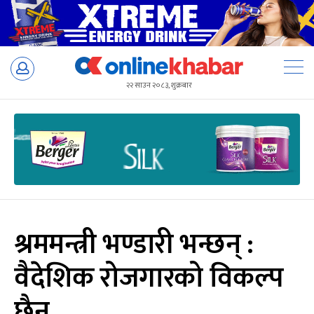
Skip
to
२२ साउन २०८३, शुक्रबार
content
श्रममन्त्री भण्डारी भन्छन् :
वैदेशिक रोजगारको विकल्प
छैन