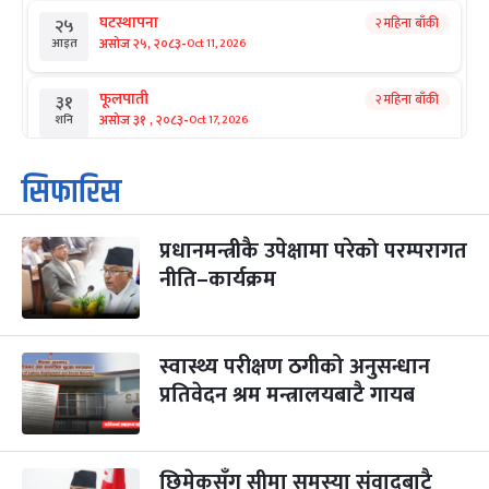
घटस्थापना
२ महिना बाँकी
२५
-
असोज २५, २०८३
Oct 11, 2026
आइत
फूलपाती
२ महिना बाँकी
३१
-
असोज ३१ , २०८३
Oct 17, 2026
शनि
कार्तिक सङ्क्रान्ति
२ महिना बाँकी
१
सिफारिस
-
कार्तिक १, २०८३
Oct 18, 2026
आइत
प्रधानमन्त्रीकै उपेक्षामा परेको परम्परागत
महानवमी
२ महिना बाँकी
३
-
नीति–कार्यक्रम
कार्तिक ३, २०८३
Oct 20, 2026
मंगल
विजयादशमी
२ महिना बाँकी
४
-
कार्तिक ४, २०८३
Oct 21, 2026
बुध
स्वास्थ्य परीक्षण ठगीको अनुसन्धान
प्रतिवेदन श्रम मन्त्रालयबाटै गायब
पापा‌ङ्कुशा एकादशी व्रत
२ महिना बाँकी
५
-
कार्तिक ५, २०८३
Oct 22, 2026
बिहि
छिमेकसँग सीमा समस्या संवादबाटै
कुकुर तिहार
३ महिना बाँकी
२२