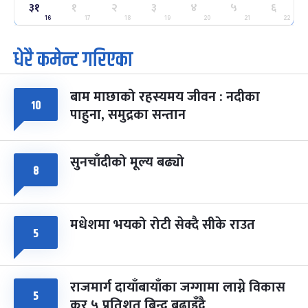
ग्याल्पो ल्होसार
७ महिना बाँकी
२५
३१
१
२
३
४
५
६
-
फाल्गुन २५, २०८३
Mar 9, 2027
मंगल
16
17
18
19
20
21
22
धेरै कमेन्ट गरिएका
पूर्णिमा व्रत
७ महिना बाँकी
७
-
चैत्र ७, २०८३
Mar 21, 2027
आइत
बाम माछाको रहस्यमय जीवन : नदीका
फागुपूर्णिमा
७ महिना बाँकी
८
१०
पाहुना, समुद्रका सन्तान
-
चैत्र ८, २०८३
Mar 22, 2027
सोम
सुनचाँदीको मूल्य बढ्यो
८
मधेशमा भयको रोटी सेक्दै सीके राउत
५
राजमार्ग दायाँबायाँका जग्गामा लाग्ने विकास
५
कर ५ प्रतिशत बिन्दु बढाइँदै