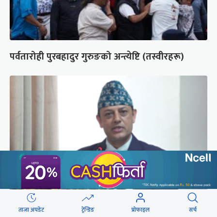
पर्वतारोही पुरबहादुर गुरुङको अन्त्येष्टि (तस्वीरहरू)
‘संसद्‍मा कालो चस्मा खोल्नू, बैठक चल्दा सेयर कारोबार
ताजा अपडेट
ट्रेन्डिङ
प्रोफाइल
सर्च