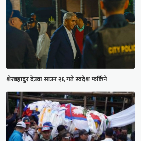
शेरबहादुर देउवा साउन २६ गते स्वदेश फर्किने