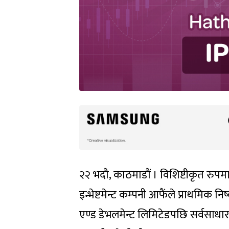
२२ भदौ, काठमाडौं । विशिष्टीकृत रुप
इन्भेष्टमेन्ट कम्पनी आफैंले प्राथमिक 
एण्ड डेभलमेन्ट लिमिटेडपछि सर्वसाधारणल