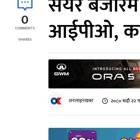
सेयर बजारमै ल
0
आईपीओ, कम्
COMMENTS
SHARES
अनलाइनखबर
२०८० भदौ २२ ग