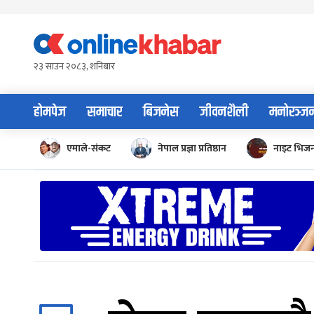
Skip
to
content
२३ साउन २०८३, शनिबार
होमपेज
समाचार
बिजनेस
जीवनशैली
मनोरञ्ज
एमाले-संकट
नेपाल प्रज्ञा प्रतिष्ठान
नाइट भिज