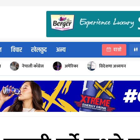
न
विचार
खेलकुद
अन्य
पात्रो
न
नेपाली काँग्रेस
अमेरिका
विदेशमा अध्ययन