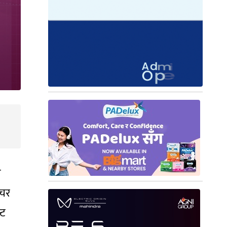
े
्चर
्ट