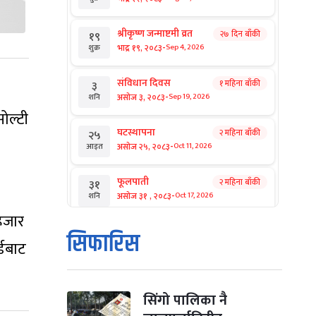
श्रीकृष्ण जन्माष्टमी व्रत
२७ दिन बाँकी
१९
-
भाद्र १९, २०८३
Sep 4, 2026
शुक्र
संविधान दिवस
१ महिना बाँकी
३
-
असोज ३, २०८३
Sep 19, 2026
शनि
ोल्टी
घटस्थापना
२ महिना बाँकी
२५
-
असोज २५, २०८३
Oct 11, 2026
आइत
फूलपाती
२ महिना बाँकी
३१
-
असोज ३१ , २०८३
Oct 17, 2026
शनि
 हजार
कार्तिक सङ्क्रान्ति
२ महिना बाँकी
१
सिफारिस
्डबाट
-
कार्तिक १, २०८३
Oct 18, 2026
आइत
महानवमी
२ महिना बाँकी
३
-
कार्तिक ३, २०८३
Oct 20, 2026
मंगल
सिंगो पालिका नै