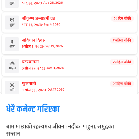
-
भाद्र १२, २०८३
Aug 28, 2026
शुक्र
श्रीकृष्ण जन्माष्टमी व्रत
२८ दिन बाँकी
१९
-
भाद्र १९, २०८३
Sep 4, 2026
शुक्र
संविधान दिवस
१ महिना बाँकी
३
-
असोज ३, २०८३
Sep 19, 2026
शनि
घटस्थापना
२ महिना बाँकी
२५
-
असोज २५, २०८३
Oct 11, 2026
आइत
फूलपाती
२ महिना बाँकी
३१
-
असोज ३१ , २०८३
Oct 17, 2026
शनि
कार्तिक सङ्क्रान्ति
धेरै कमेन्ट गरिएका
२ महिना बाँकी
१
-
कार्तिक १, २०८३
Oct 18, 2026
आइत
बाम माछाको रहस्यमय जीवन : नदीका पाहुना, समुद्रका
महानवमी
२ महिना बाँकी
३
सन्तान
-
कार्तिक ३, २०८३
Oct 20, 2026
मंगल