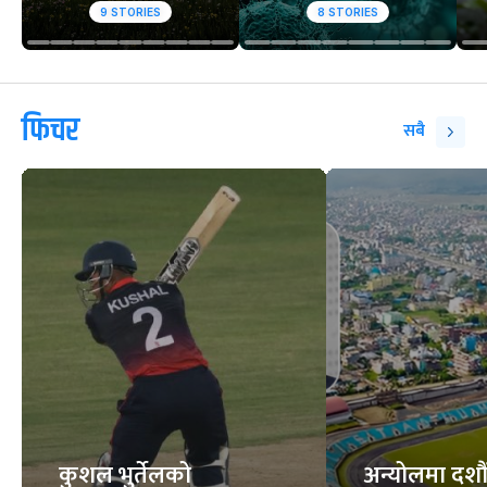
9
STORIES
8
STORIES
फिचर
सबै
कुशल भुर्तेलको
अन्योलमा दशौँ र