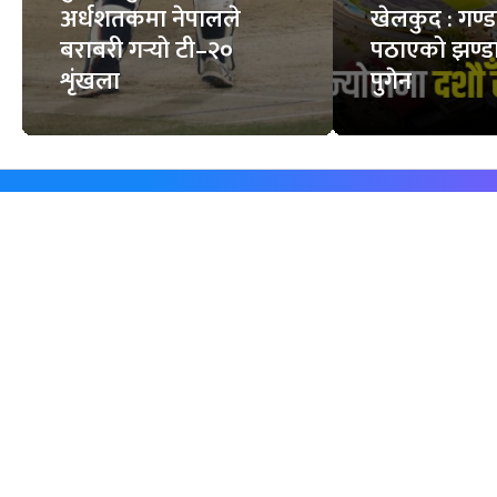
अर्धशतकमा नेपालले
खेलकुद : गण्
बराबरी गर्‍यो टी–२०
पठाएको झण्डा
शृंखला
पुगेन
समाचार
विजनेस
समाज
बजार
विचार/ब्लग
पर्यटन
साहित्य
रोजगार
अन्तर्वार्ता
बैँक / वित्त
खेलकुद़़
अटो
जीवनशैली/स्वास्थ्य
सूचना-प्रविधि
प्रवास
अन्तर्राष्ट्रिय