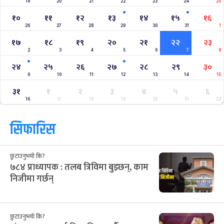
19
20
21
22
23
24
25
१०
११
१२
१३
१४
१५
१६
26
27
28
29
30
31
1
१७
१८
१९
२०
२१
२२
२३
2
3
4
5
6
7
8
२४
२५
२६
२७
२८
२९
३०
9
10
11
12
13
14
15
३१
१
२
३
४
५
६
16
17
18
19
20
21
22
सिफारिस
छुटाउनुभयो कि?
७८४ प्राध्यापक : तलब त्रिविमा बुझ्छन्, काम
निजीमा गर्छन्
छुटाउनुभयो कि?