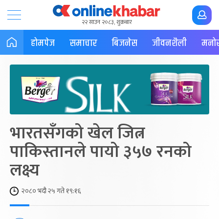
२२ साउन २०८३, शुक्रबार
होमपेज
समाचार
बिजनेस
जीवनशैली
मनोर
भारतसँगको खेल जित्न
पाकिस्तानले पायो ३५७ रनको
लक्ष्य
२०८० भदौ २५ गते १९:१६