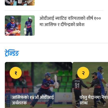
ओडीआई ब्याटिङ वरियताको शीर्ष १००
मा आसिफ र दीपेन्द्रको प्रवेश
ट्रेन्डिङ
१
२
आसिफको १४औं ओडीआई
घरेलु मैदानमा नेप
अर्धशतक
स्तब्ध