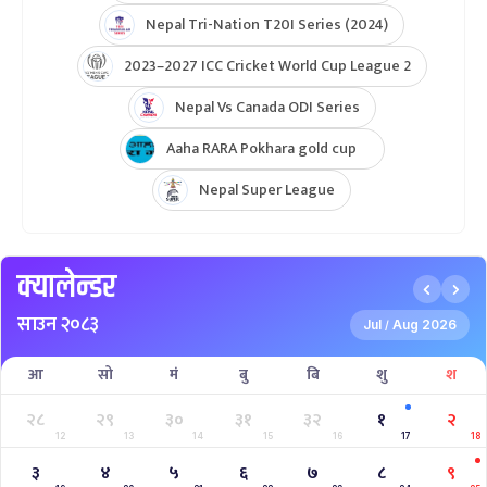
Nepal Tri-Nation T20I Series (2024)
2023–2027 ICC Cricket World Cup League 2
Nepal Vs Canada ODI Series
Aaha RARA Pokhara gold cup
Nepal Super League
क्यालेन्डर
साउन २०८३
Jul
Aug 2026
/
आ
सो
मं
बु
बि
शु
श
२८
२९
३०
३१
३२
१
२
12
13
14
15
16
17
18
३
४
५
६
७
८
९