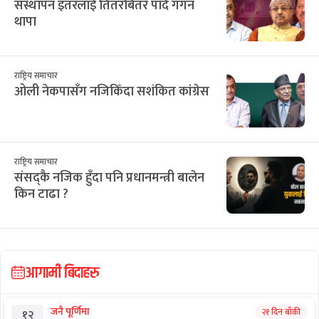
संस्थापन इतरलाई तितरबितर पार्दै गगन
थापा
राष्ट्रिय समाचार
ओली नेकपासँग नजिकिँदा सशंकित कांग्रेस
राष्ट्रिय समाचार
संसद्कै नजिक हुँदा पनि प्रधानमन्त्री बालेन
किन टाढा ?
आगामी बिदाहरु
जनै पूर्णिमा
२१ दिन बाँकी
१२