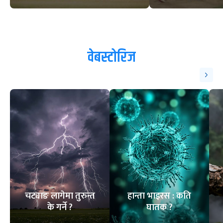
वेबस्टोरिज
चट्याङ लागेमा तुरुन्त
हान्ता भाइरस : कति
के गर्ने ?
घातक ?