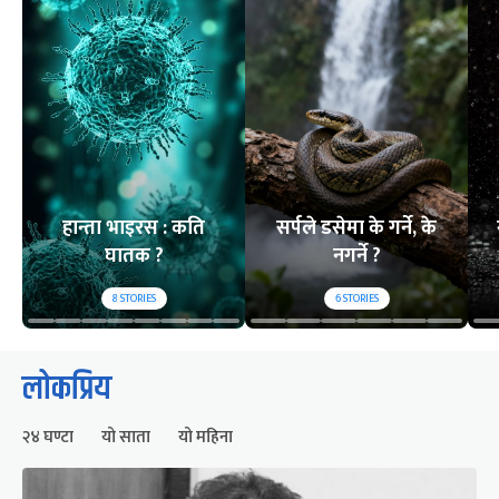
हान्ता भाइरस : कति
सर्पले डसेमा के गर्ने, के
घातक ?
नगर्ने ?
8
STORIES
6
STORIES
लोकप्रिय
२४ घण्टा
यो साता
यो महिना