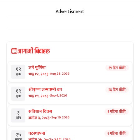
Advertisment
आगामी बिदाहरु
जनै पूर्णिमा
१९ दिन बाँकी
१२
-
भाद्र १२, २०८३
Aug 28, 2026
शुक्र
श्रीकृष्ण जन्माष्टमी व्रत
२६ दिन बाँकी
१९
-
भाद्र १९, २०८३
Sep 4, 2026
शुक्र
संविधान दिवस
१ महिना बाँकी
३
-
असोज ३, २०८३
Sep 19, 2026
शनि
घटस्थापना
२ महिना बाँकी
२५
-
असोज २५, २०८३
Oct 11, 2026
आइत