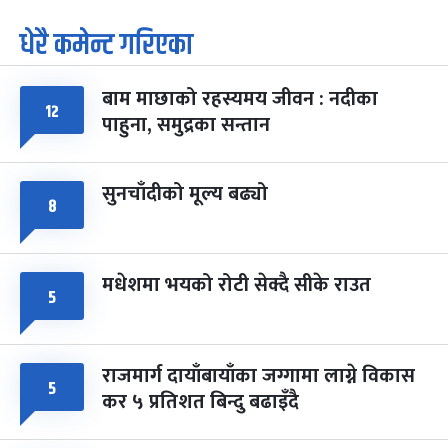
धेरै कमेन्ट गरिएका
पूर्णिमा व्रत
७ महिना बाँकी
७
-
चैत्र ७, २०८३
Mar 21, 2027
आइत
बाम माछाको रहस्यमय जीवन : नदीका
फागुपूर्णिमा
७ महिना बाँकी
८
१२
पाहुना, समुद्रका सन्तान
-
चैत्र ८, २०८३
Mar 22, 2027
सोम
सुनचाँदीको मूल्य बढ्यो
८
मधेशमा भयको रोटी सेक्दै सीके राउत
५
राजमार्ग दायाँबायाँका जग्गामा लाग्ने विकास
५
कर ५ प्रतिशत बिन्दु बढाइँदै