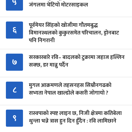
५
जंगलमा भेटियो मोटरसाइकल
पूर्वमेयर सिंहको खोजीमा गौतमबुद्ध
६
विमानस्थलको कुकुरसमेत परिचालन, ड्रोनबाट
पनि निगरानी
सरकारबारे रवि– बादलको टुक्रामा जहाज हल्लिन
७
सक्छ, डर मान्नु पर्दैन
मुगल आक्रमणले तहसनहस सिम्रौनगढको
८
सभ्यता नेपाल खाल्डोले कसरी जोगायो ?
रास्वपाको स्पष्ट लाइन छ, निजी क्षेत्रमा कतिबेला
९
थुन्ला भन्ने त्रास हुन दिन हुँदैन : रवि लामिछाने