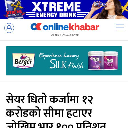
Skip
to
२४ साउन २०८३, आइतबार
content
सेयर धितो कर्जामा १२
करोडको सीमा हटाएर
जोखिम भार १०० प्रतिशत