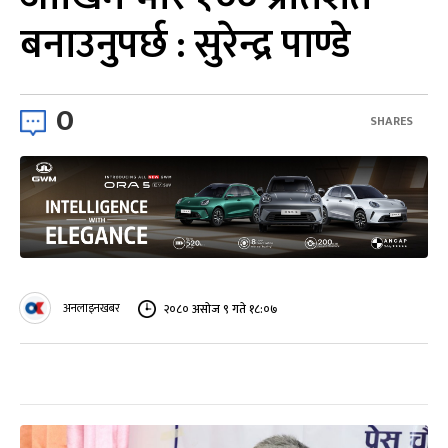
बनाउनुपर्छ : सुरेन्द्र पाण्डे
0
SHARES
अनलाइनखबर
२०८० असोज ९ गते १८:०७