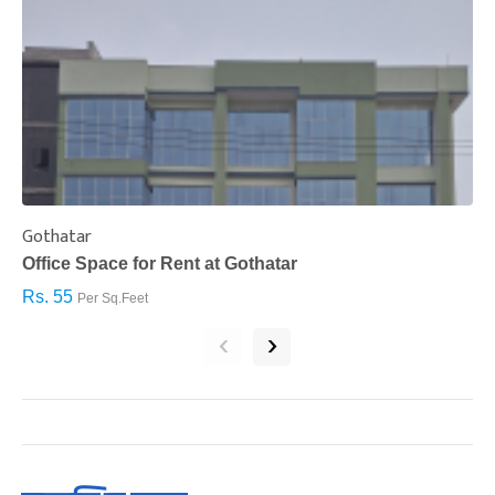
Gothatar
S
Office Space for Rent at Gothatar
H
Rs. 55
R
Per Sq.Feet
‹
›