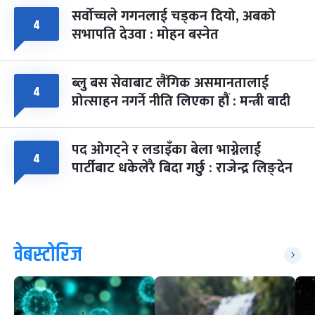
सर्वोच्चले गगनलाई चड्कन दियो, अबको
४
सभापति देउवा : मोहन बस्नेत
ब्लु बस सेवाबाट लैंगिक असमानतालाई
४
प्रोत्साहन नगर्ने नीति लिएका हौं : मन्त्री बादी
पद ओगट्ने र लडाइँका बेला भाग्नेलाई
४
पार्टीबाट धकेलेरै बिदा गर्छु : राजेन्द्र लिङ्देन
वेबस्टोरिज