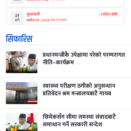
फूलपाती
२ महिना बाँकी
३१
-
असोज ३१ , २०८३
Oct 17, 2026
शनि
कार्तिक सङ्क्रान्ति
२ महिना बाँकी
१
सिफारिस
-
कार्तिक १, २०८३
Oct 18, 2026
आइत
प्रधानमन्त्रीकै उपेक्षामा परेको परम्परागत
महानवमी
२ महिना बाँकी
३
-
नीति–कार्यक्रम
कार्तिक ३, २०८३
Oct 20, 2026
मंगल
विजयादशमी
२ महिना बाँकी
४
-
कार्तिक ४, २०८३
Oct 21, 2026
बुध
स्वास्थ्य परीक्षण ठगीको अनुसन्धान
प्रतिवेदन श्रम मन्त्रालयबाटै गायब
पापा‌ङ्कुशा एकादशी व्रत
२ महिना बाँकी
५
-
कार्तिक ५, २०८३
Oct 22, 2026
बिहि
छिमेकसँग सीमा समस्या संवादबाटै
कुकुर तिहार
३ महिना बाँकी
२२
-
कार्तिक २२, २०८३
समाधान गर्ने सरकारी सन्देश
Nov 8, 2026
आइत