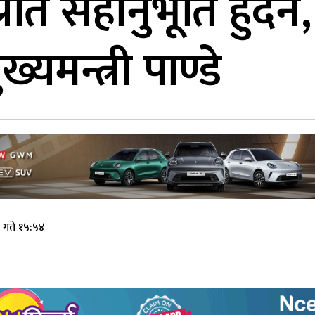
प्रति सहानुभूति हुँदै
ख्यमन्त्री पाण्डे
गते १५:५४