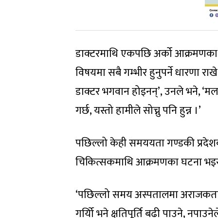
डाक्टरमाथि एकपछि अर्को आक्रमणका घट
विषयमा सबै गम्भीर हुनुपर्ने धारणा राख
डाक्टर भगवान होइनन्’, उनले भने, ‘मला
गर्छ, यस्तो हामीले सोच्नु पनि हुन्न ।’
पछिल्लो केही समययता गण्डकी प्रदेश
चिकित्सकमाथि आक्रमणका घटना भइरहेको
‘पछिल्लो समय अस्पतालमा अराजकता बढ्न
गर्योि भने क्षतिपूर्ति बढी पाउने, नपाउन