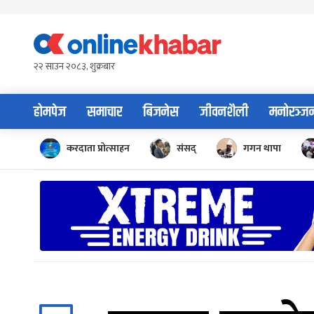
Skip
to
content
२२ साउन २०८३, शुक्रबार
होमपेज
समाचार
बिजनेस
जीवनशैली
मनोरञ्ज
करदाता प्रोत्साहन
संसद्
गगन थापा