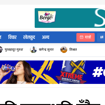
न
विचार
खेलकुद
अन्य
पात्रो
पुरबहादुर गुरुङ
खगेन्द्र सुनार
तिब्बत