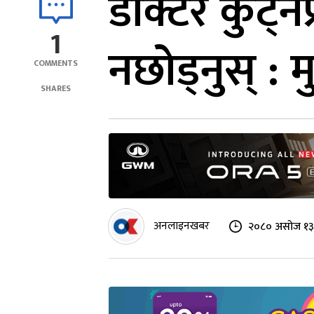
डाक्टर कुट्ने
1
नछोड्नुस् : मु
COMMENTS
SHARES
अनलाइनखबर
२०८० असोज १३ 