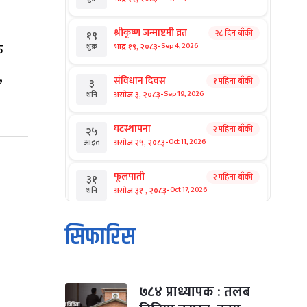
श्रीकृष्ण जन्माष्टमी व्रत
२८ दिन बाँकी
१९
ु
-
भाद्र १९, २०८३
Sep 4, 2026
शुक्र
,
संविधान दिवस
१ महिना बाँकी
३
-
असोज ३, २०८३
Sep 19, 2026
शनि
घटस्थापना
२ महिना बाँकी
२५
-
असोज २५, २०८३
Oct 11, 2026
आइत
फूलपाती
२ महिना बाँकी
३१
-
असोज ३१ , २०८३
Oct 17, 2026
शनि
कार्तिक सङ्क्रान्ति
२ महिना बाँकी
१
सिफारिस
-
कार्तिक १, २०८३
Oct 18, 2026
आइत
महानवमी
२ महिना बाँकी
३
-
कार्तिक ३, २०८३
Oct 20, 2026
मंगल
७८४ प्राध्यापक : तलब