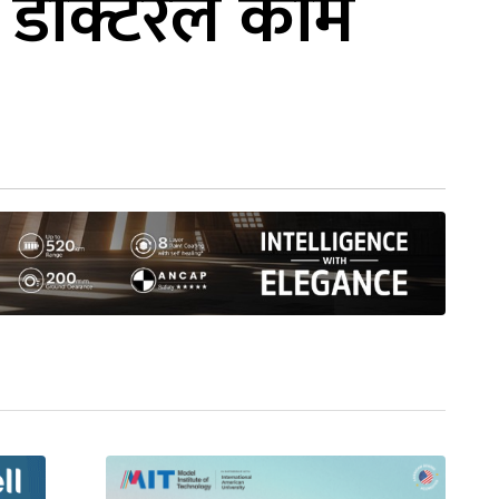
न, डाक्टरले काम