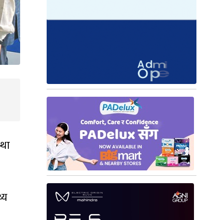
्था
्य