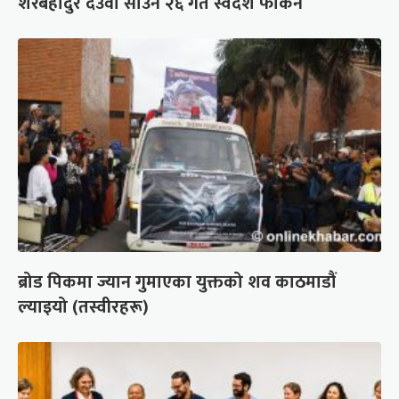
शेरबहादुर देउवा साउन २६ गते स्वदेश फर्किने
ब्रोड पिकमा ज्यान गुमाएका युक्तको शव काठमाडौं
ल्याइयो (तस्वीरहरू)