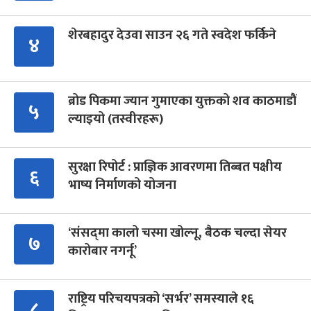
शेरबहादुर देउवा साउन २६ गते स्वदेश फर्किने
४
ब्रोड पिकमा ज्यान गुमाएका युक्तको शव काठमाडौं
५
ल्याइयो (तस्वीरहरू)
सुरक्षा रिपोर्ट : प्राज्ञिक आवरणमा तिब्बत पक्षीय
६
भाष्य निर्माणको योजना
‘संसद्‍मा कालो चस्मा खोल्नू, बैठक चल्दा सेयर
७
कारोबार नगर्नू’
राष्ट्रिय परिचयपत्रको ‘सर्भर’ समस्याले १६
८