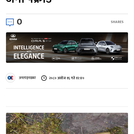
0
SHARES
अनलाइनखबर
२०८० असोज १६ गते १२:४०