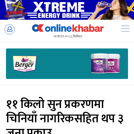
Skip
to
२१ साउन २०८३, बिहीबार
content
११ किलो सुन प्रकरणमा
चिनियाँ नागरिकसहित थप ३
जना पक्राउ