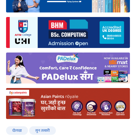
दोलखा
सुन तस्करी