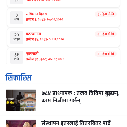
संविधान दिवस
१ महिना बाँकी
३
-
असोज ३, २०८३
Sep 19, 2026
शनि
घटस्थापना
२ महिना बाँकी
२५
-
असोज २५, २०८३
Oct 11, 2026
आइत
फूलपाती
२ महिना बाँकी
३१
-
असोज ३१ , २०८३
Oct 17, 2026
शनि
कार्तिक सङ्क्रान्ति
२ महिना बाँकी
१
सिफारिस
-
कार्तिक १, २०८३
Oct 18, 2026
आइत
७८४ प्राध्यापक : तलब त्रिविमा बुझ्छन्,
महानवमी
२ महिना बाँकी
३
-
काम निजीमा गर्छन्
कार्तिक ३, २०८३
Oct 20, 2026
मंगल
विजयादशमी
२ महिना बाँकी
४
-
कार्तिक ४, २०८३
Oct 21, 2026
बुध
संस्थापन इतरलाई तितरबितर पार्दै