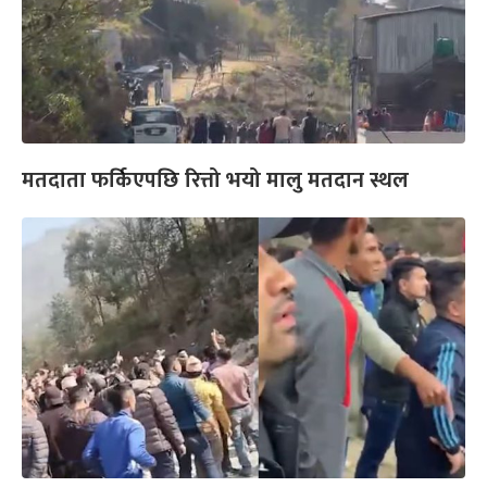
मतदाता फर्किएपछि रित्तो भयो मालु मतदान स्थल