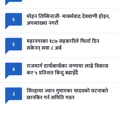
मोहन तिम्सिनाजी- मार्क्सवाद देववाणी होइन,
५
अपव्याख्या नगरौं
महानगरका १८७ सहकारीले फिर्ता दिन
५
सकेनन् सवा ८ अर्ब
राजमार्ग दायाँबायाँका जग्गामा लाग्ने विकास
४
कर ५ प्रतिशत बिन्दु बढाइँदै
सिरहामा ज्यान गुमाएका यादवको घटनाबारे
३
छानबिन गर्न समिति गठन